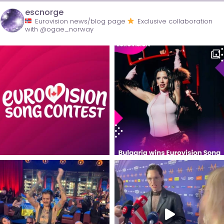
escnorge
Eurovision news/blog page
Exclusive collaboration
with @ogae_norway