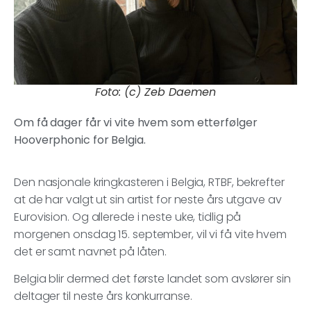
Foto: (c) Zeb Daemen
Om få dager får vi vite hvem som etterfølger
Hooverphonic for Belgia.
Den nasjonale kringkasteren i Belgia, RTBF, bekrefter
at de har valgt ut sin artist for neste års utgave av
Eurovision. Og allerede i neste uke, tidlig på
morgenen onsdag 15. september, vil vi få vite hvem
det er samt navnet på låten.
Belgia blir dermed det første landet som avslører sin
deltager til neste års konkurranse.