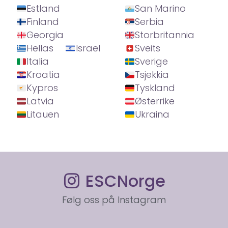
Estland
San Marino
Finland
Serbia
Georgia
Storbritannia
Hellas
Israel
Sveits
Italia
Sverige
Kroatia
Tsjekkia
Kypros
Tyskland
Latvia
Østerrike
Litauen
Ukraina
ESCNorge
Følg oss på Instagram