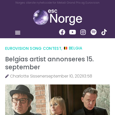
Norges største nyhetsside for Melodi Grand Prix og Eurovision
EUROVISION SONG CONTEST
,
BELGIA
Belgias artist annonseres 15.
september
Charlotte Sissener
september 10, 2021
13:58