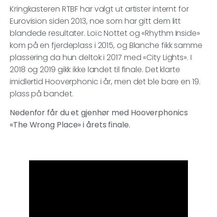
Kringkasteren RTBF har valgt ut artister internt for
Eurovision siden 2013, noe som har gitt dem litt
blandede resultater. Loïc Nottet og «Rhythm Inside»
kom på en fjerdeplass i 2015, og Blanche fikk samme
plassering da hun deltok i 2017 med «City Lights». I
2018 og 2019 gikk ikke landet til finale. Det klarte
imidlertid Hooverphonic i år, men det ble bare en 19.
plass på bandet.
Nedenfor får du et gjenhør med Hooverphonics
«The Wrong Place» i årets finale.