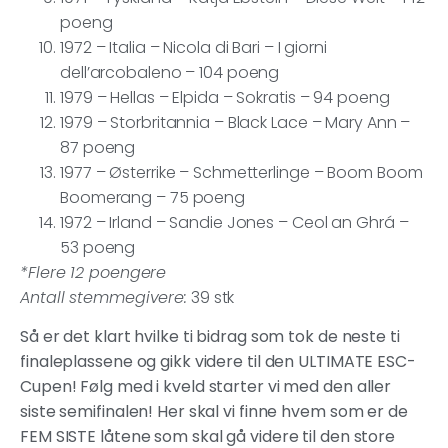
poeng
1972 – Italia – Nicola di Bari – I giorni
dell’arcobaleno – 104 poeng
1979 – Hellas – Elpida – Sokratis – 94 poeng
1979 – Storbritannia – Black Lace – Mary Ann –
87 poeng
1977 – Østerrike – Schmetterlinge – Boom Boom
Boomerang – 75 poeng
1972 – Irland – Sandie Jones – Ceol an Ghrá –
53 poeng
*Flere 12 poengere
Antall stemmegivere:
39 stk
Så er det klart hvilke ti bidrag som tok de neste ti
finaleplassene og gikk videre til den ULTIMATE ESC-
Cupen! Følg med i kveld starter vi med den aller
siste semifinalen! Her skal vi finne hvem som er de
FEM SISTE låtene som skal gå videre til den store