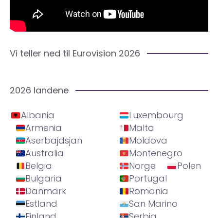
Vi teller ned til Eurovision 2026
2026 landene
Albania
Luxembourg
Armenia
Malta
Aserbajdsjan
Moldova
Australia
Montenegro
Belgia
Norge
Polen
Bulgaria
Portugal
Danmark
Romania
Estland
San Marino
Finland
Serbia