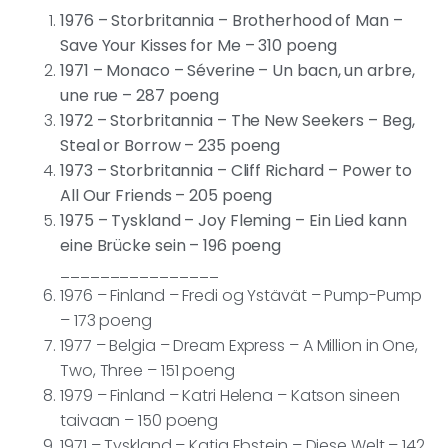
1976 – Storbritannia – Brotherhood of Man –
Save Your Kisses for Me – 310 poeng
1971 – Monaco – Séverine – Un bacn, un arbre,
une rue – 287 poeng
1972 – Storbritannia – The New Seekers – Beg,
Steal or Borrow – 235 poeng
1973 – Storbritannia – Cliff Richard – Power to
All Our Friends – 205 poeng
1975 – Tyskland – Joy Fleming – Ein Lied kann
eine Brücke sein – 196 poeng
________________
1976 – Finland – Fredi og Ystävät – Pump-Pump
– 173 poeng
1977 – Belgia – Dream Express – A Million in One,
Two, Three – 151 poeng
1979 – Finland – Katri Helena – Katson sineen
taivaan – 150 poeng
1971 – Tyskland – Katja Ebstein – Diese Welt – 142