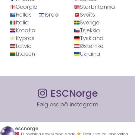
Georgia
Storbritannia
Hellas
Israel
Sveits
Italia
Sverige
Kroatia
Tsjekkia
Kypros
Tyskland
Latvia
Østerrike
Litauen
Ukraina
ESCNorge
Følg oss på Instagram
escnorge
Eurovision news/blog page
Exclusive collaboration