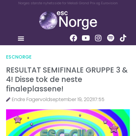
Norges største nyhetsside for Melodi Grand Prix og Eurovision
ESCNORGE
RESULTAT SEMIFINALE GRUPPE 3 &
4! Disse tok de neste
finaleplassene!
Endre Fagervold
september 19, 2021
17:55