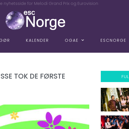
e nyhetsside for Melodi Grand Prix og Eurovision
NGØR
KALENDER
OGAE
ESCNORGE
ISSE TOK DE FØRSTE
FUL