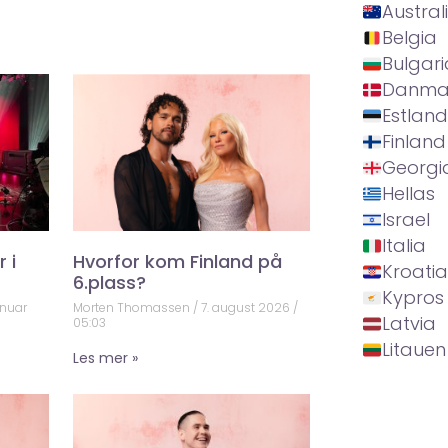
Austral
Belgia
Bulgari
Danma
Estland
Finland
Georgi
Hellas
Israel
Italia
 i
Hvorfor kom Finland på
Kroatia
6.plass?
Kypros
anuar
Morten Thomassen
7. august 2026
Latvia
05:03
Litauen
Les mer »