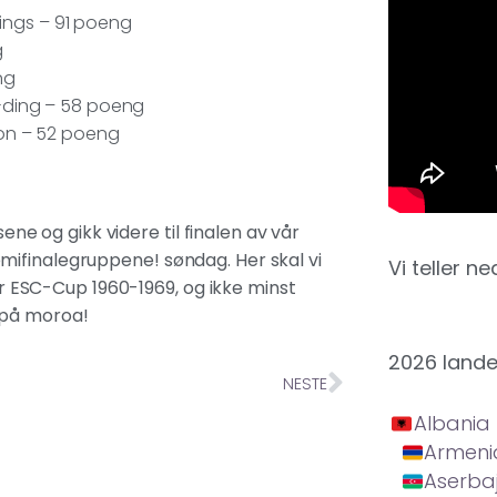
Things – 91 poeng
g
ng
-ding – 58 poeng
son – 52 poeng
sene og gikk videre til finalen av vår
mifinalegruppene! søndag. Her skal vi
Vi teller ne
vår ESC-Cup 1960-1969, og ikke minst
 på moroa!
2026 land
NESTE
Albania
Armeni
Aserba