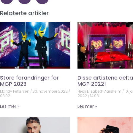
Relaterte artikler
Store forandringer for
Disse artistene deltar
MGP 2023
MGP 2022!
Mandy Pettersen
30. november 2022
Heidi Elisabeth Aarsheim
10. j
08:02
2022
14:08
Les mer »
Les mer »