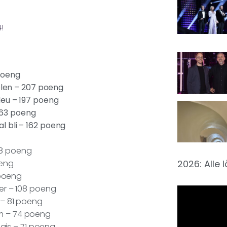
!
 poeng
olen – 207 poeng
leu – 197 poeng
163 poeng
kal bli – 162 poeng
148 poeng
oeng
2026: Alle 
 poeng
er – 108 poeng
 – 81 poeng
m – 74 poeng
dais – 71 poeng