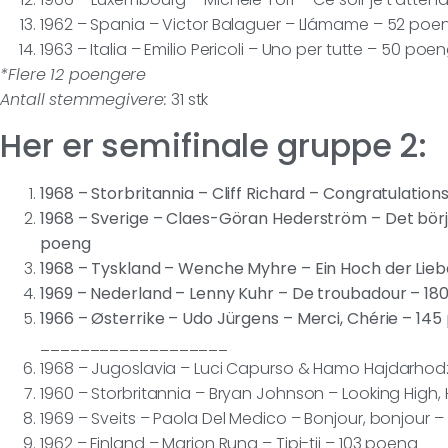
1962 – Spania – Victor Balaguer – Llámame – 52 poe
1963 – Italia – Emilio Pericoli – Uno per tutte – 50 poe
*Flere 12 poengere
Antall stemmegivere:
31 stk
Her er semifinale gruppe 2:
1968 – Storbritannia – Cliff Richard – Congratulatio
1968 – Sverige – Claes-Göran Hederström – Det bör
poeng
1968 – Tyskland – Wenche Myhre – Ein Hoch der Lieb
1969 – Nederland – Lenny Kuhr – De troubadour – 18
1966 – Østerrike – Udo Jürgens – Merci, Chérie – 14
___________________
1968 – Jugoslavia – Luci Capurso & Hamo Hajdarhod
1960 – Storbritannia – Bryan Johnson – Looking High, 
1969 – Sveits – Paola Del Medico – Bonjour, bonjour –
1962 – Finland – Marion Rung – Tipi-tii – 103 poeng