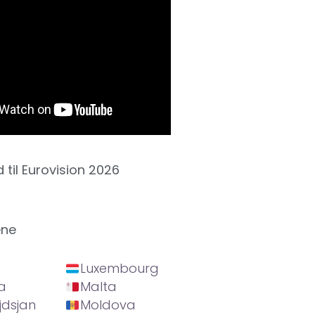
d til Eurovision 2026
ene
Luxembourg
a
Malta
jdsjan
Moldova