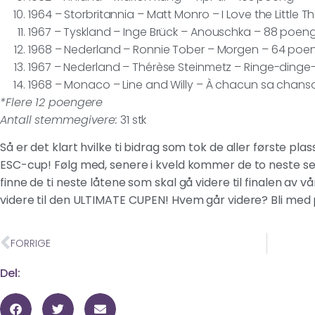
1964 – Storbritannia – Matt Monro – I Love the Little 
1967 – Tyskland – Inge Brück – Anouschka – 88 poen
1968 – Nederland – Ronnie Tober – Morgen – 64 poe
1967 – Nederland – Thérèse Steinmetz – Ringe-dinge
1968 – Monaco – Line and Willy – À chacun sa chan
*Flere 12 poengere
Antall stemmegivere:
31 stk
Så er det klart hvilke ti bidrag som tok de aller første plas
ESC-cup! Følg med, senere i kveld kommer de to neste se
finne de ti neste låtene som skal gå videre til finalen av 
videre til den ULTIMATE CUPEN! Hvem går videre? Bli med
FORRIGE
Del: