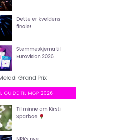
Dette er kveldens
finale!
Stemmeskjema til
Eurovision 2026
Melodi Grand Prix
LL GUIDE TIL MGP 2026
Til minne om Kirsti
Sparboe
NRKs nye