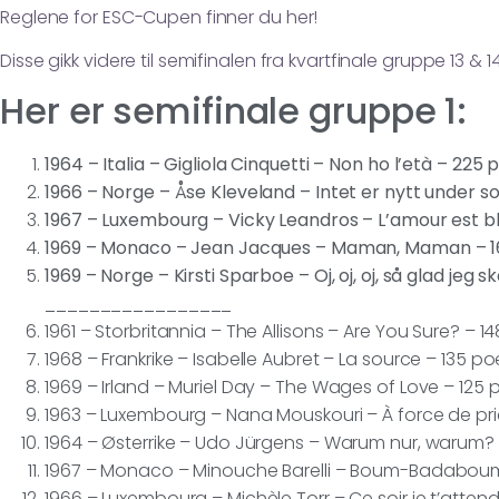
Reglene for ESC-Cupen finner du her!
Disse gikk videre til semifinalen fra kvartfinale gruppe 13 & 14
Her er semifinale gruppe 1:
1964 – Italia – Gigliola Cinquetti – Non ho l’età – 225
1966 – Norge – Åse Kleveland – Intet er nytt under s
1967 – Luxembourg – Vicky Leandros – L’amour est b
1969 – Monaco – Jean Jacques – Maman, Maman – 
1969 – Norge – Kirsti Sparboe – Oj, oj, oj, så glad jeg s
_________________
1961 – Storbritannia – The Allisons – Are You Sure? – 
1968 – Frankrike – Isabelle Aubret – La source – 135 p
1969 – Irland – Muriel Day – The Wages of Love – 125
1963 – Luxembourg – Nana Mouskouri – À force de pri
1964 – Østerrike – Udo Jürgens – Warum nur, warum?
1967 – Monaco – Minouche Barelli – Boum-Badabou
1966 – Luxembourg – Michèle Torr – Ce soir je t’atten