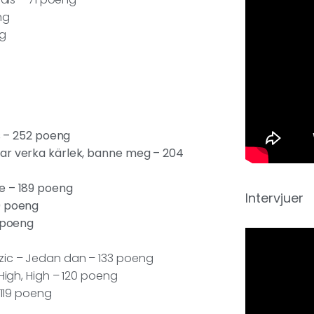
ng
ng
ns – 252 poeng
jar verka kärlek, banne meg – 204
e – 189 poeng
Intervjuer
0 poeng
5 poeng
zic – Jedan dan – 133 poeng
High, High – 120 poeng
 119 poeng