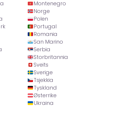
ia
Montenegro
Norge
a
Polen
rk
Portugal
Romania
San Marino
a
Serbia
Storbritannia
Sveits
Sverige
Tsjekkia
Tyskland
Østerrike
Ukraina