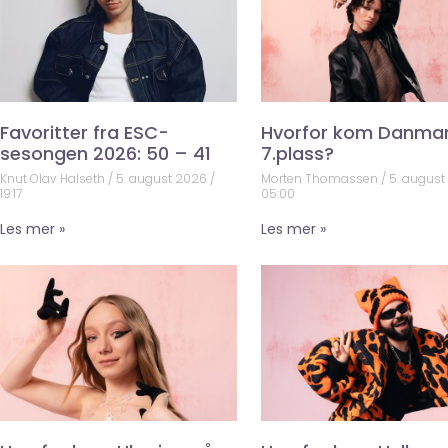
Favoritter fra ESC-
Hvorfor kom Danma
sesongen 2026: 50 – 41
7.plass?
Knut Olav Halseth
5. august 2026
Morten Thomassen
5. augus
19:17
05:00
Les mer »
Les mer »