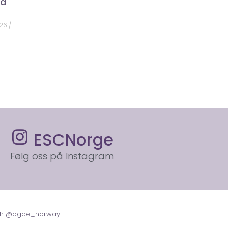
på
026
ESCNorge
Følg oss på Instagram
with @ogae_norway