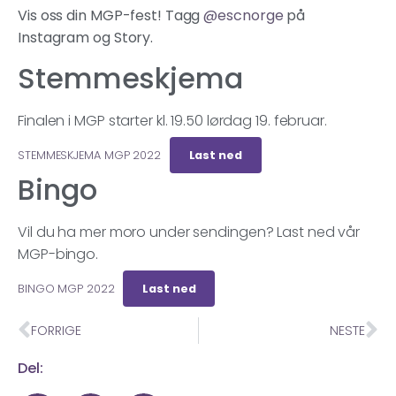
Vis oss din MGP-fest! Tagg
@escnorge
på
Instagram og Story.
Stemmeskjema
Finalen i MGP starter kl. 19.50 lørdag 19. februar.
STEMMESKJEMA MGP 2022
Last ned
Bingo
Vil du ha mer moro under sendingen? Last ned vår
MGP-bingo.
BINGO MGP 2022
Last ned
FORRIGE
NESTE
Del: