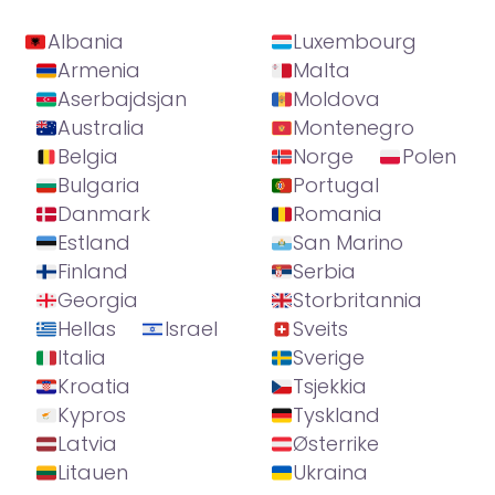
Albania
Luxembourg
Armenia
Malta
Aserbajdsjan
Moldova
Australia
Montenegro
Belgia
Norge
Polen
Bulgaria
Portugal
Danmark
Romania
Estland
San Marino
Finland
Serbia
Georgia
Storbritannia
Hellas
Israel
Sveits
Italia
Sverige
Kroatia
Tsjekkia
Kypros
Tyskland
Latvia
Østerrike
Litauen
Ukraina