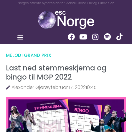
Norges største nyhetsside for Melodi Grand Prix og Eurovision
MELODI GRAND PRIX
Last ned stemmeskjema og
bingo til MGP 2022
Alexander Gjørøy
februar 17, 2022
10:45