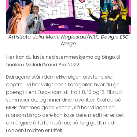
Artistfoto: Julia Marie Naglestad/NRK. Design: ESC
Norge
Her kan du laste ned stemmeskjema og bingo til
finalen i Melodi Grand Prix 2022.
Bidragene står i den rekkefølgen artistene skal
opptre i. Vi har valgt noen kategorier, hvor du gir
poeng i kjent Eurovision-stil fra 1-8, 10 og 12. Til slutt
summerer du, og finner dine favoritter. Skal du på
MGP-fest med gode venner, så har vi laget en
morsom bingo dere kan kose dere med! Her er det
om å gjøre å få fem på rad, så følg godt med!
Logoen i midten er frifelt.