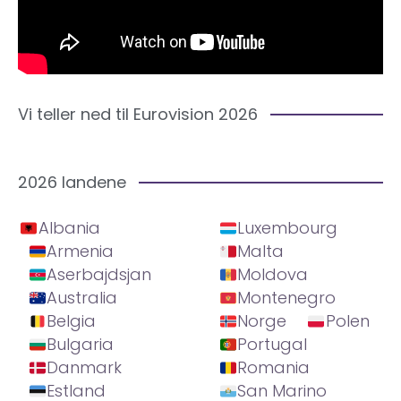
Vi teller ned til Eurovision 2026
2026 landene
Albania
Luxembourg
Armenia
Malta
Aserbajdsjan
Moldova
Australia
Montenegro
Belgia
Norge
Polen
Bulgaria
Portugal
Danmark
Romania
Estland
San Marino