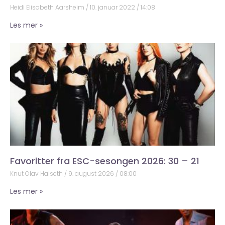
Heidi Elisabeth Aarsheim
10. januar 2022
14:08
Les mer »
Favoritter fra ESC-sesongen 2026: 30 – 21
Knut Olav Halseth
9. august 2026
08:00
Les mer »