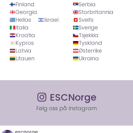
Finland
Serbia
Georgia
Storbritannia
Hellas
Israel
Sveits
Italia
Sverige
Kroatia
Tsjekkia
Kypros
Tyskland
Latvia
Østerrike
Litauen
Ukraina
ESCNorge
Følg oss på Instagram
escnorge