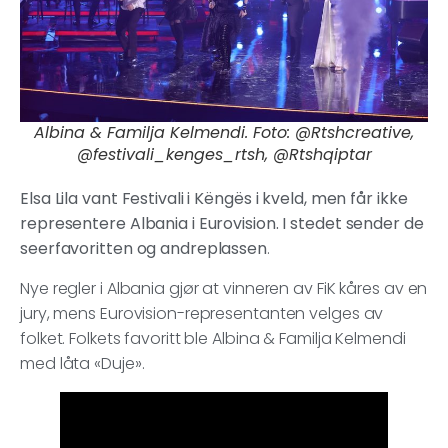
Albina & Familja Kelmendi. Foto: @Rtshcreative,
@festivali_kenges_rtsh, @Rtshqiptar
Elsa Lila vant Festivali i Këngës i kveld, men får ikke
representere Albania i Eurovision. I stedet sender de
seerfavoritten og andreplassen
.
Nye regler i Albania gjør at vinneren av FiK kåres av en
jury, mens Eurovision-representanten velges av
folket. Folkets favoritt ble Albina & Familja Kelmendi
med låta «Duje».