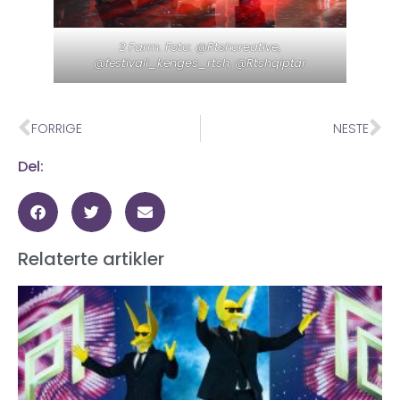
2 Farm. Foto: @Rtshcreative,
@festivali_kenges_rtsh, @Rtshqiptar
FORRIGE
NESTE
Del:
Relaterte artikler