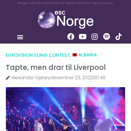
Norges største nyhetsside for Melodi Grand Prix og Eurovision
EUROVISION SONG CONTEST
,
ALBANIA
Tapte, men drar til Liverpool
Alexander Gjørøy
desember 23, 2022
00:49