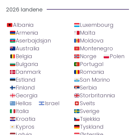
2026 landene
Albania
Luxembourg
Armenia
Malta
Aserbajdsjan
Moldova
Australia
Montenegro
Belgia
Norge
Polen
Bulgaria
Portugal
Danmark
Romania
Estland
San Marino
Finland
Serbia
Georgia
Storbritannia
Hellas
Israel
Sveits
Italia
Sverige
Kroatia
Tsjekkia
Kypros
Tyskland
Latvia
Østerrike