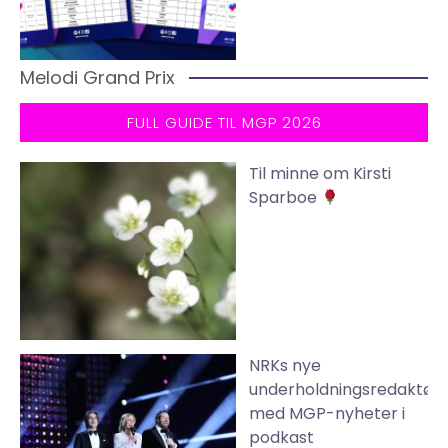
Melodi Grand Prix
FULL GUIDE TIL MGP 2026
Til minne om Kirsti
Sparboe
NRKs nye
underholdningsredaktør
med MGP-nyheter i
podkast