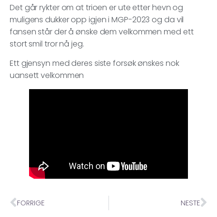
Det går rykter om at trioen er ute etter hevn og
muligens dukker opp igjen i MGP-2023 og da vil
fansen står der å ønske dem velkommen med ett
stort smil tror nå jeg.
Ett gjensyn med deres siste forsøk ønskes nok
uansett velkommen
FORRIGE
NESTE