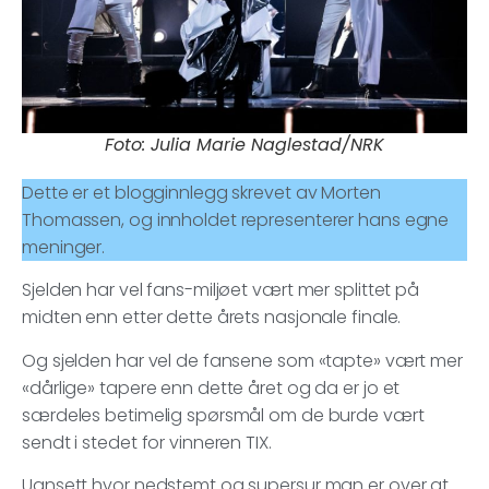
Foto: Julia Marie Naglestad/NRK
Dette er et blogginnlegg skrevet av Morten
Thomassen, og innholdet representerer hans egne
meninger.
Sjelden har vel fans-miljøet vært mer splittet på
midten enn etter dette årets nasjonale finale.
Og sjelden har vel de fansene som «tapte» vært mer
«dårlige» tapere enn dette året og da er jo et
særdeles betimelig spørsmål om de burde vært
sendt i stedet for vinneren TIX.
Uansett hvor nedstemt og supersur man er over at