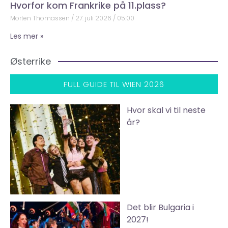
Hvorfor kom Frankrike på 11.plass?
Morten Thomassen
27. juli 2026
05:00
Les mer »
Østerrike
FULL GUIDE TIL WIEN 2026
Hvor skal vi til neste
år?
Det blir Bulgaria i
2027!