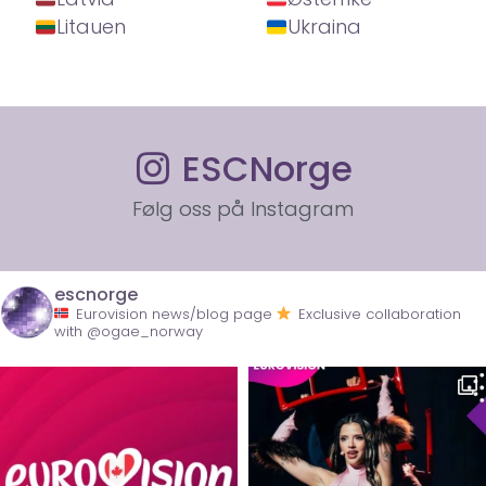
Litauen
Ukraina
ESCNorge
Følg oss på Instagram
escnorge
Eurovision news/blog page
Exclusive collaboration
with @ogae_norway