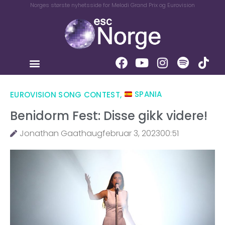
Norges største nyhetsside for Melodi Grand Prix og Eurovision
EUROVISION SONG CONTEST
,
SPANIA
Benidorm Fest: Disse gikk videre!
Jonathan Gaathaug
februar 3, 2023
00:51