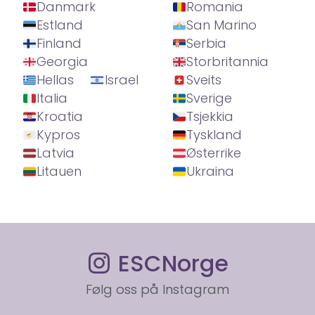
Danmark
Romania
Estland
San Marino
Finland
Serbia
Georgia
Storbritannia
Hellas
Israel
Sveits
Italia
Sverige
Kroatia
Tsjekkia
Kypros
Tyskland
Latvia
Østerrike
Litauen
Ukraina
ESCNorge
Følg oss på Instagram