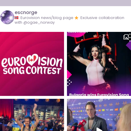
escnorge
Eurovision news/blog page
Exclusive collaboration
with @ogae_norway