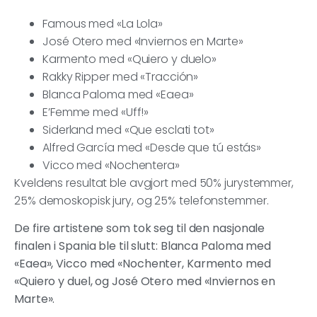
Famous med «La Lola»
José Otero med «Inviernos en Marte»
Karmento med «Quiero y duelo»
Rakky Ripper med «Tracción»
Blanca Paloma med «Eaea»
E’Femme med «Uff!»
Siderland med «Que esclati tot»
Alfred García med «Desde que tú estás»
Vicco med «Nochentera»
Kveldens resultat ble avgjort med 50% jurystemmer,
25% demoskopisk jury, og 25% telefonstemmer.
De fire artistene som tok seg til den nasjonale
finalen i Spania ble til slutt: Blanca Paloma med
«Eaea», Vicco med «Nochenter, Karmento med
«Quiero y duel, og José Otero med «Inviernos en
Marte».