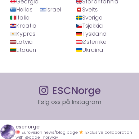
Georgia
Storbritannia
Hellas
Israel
Sveits
Italia
Sverige
Kroatia
Tsjekkia
Kypros
Tyskland
Latvia
Østerrike
Litauen
Ukraina
ESCNorge
Følg oss på Instagram
escnorge
Eurovision news/blog page
Exclusive collaboration
with @ogae_norway