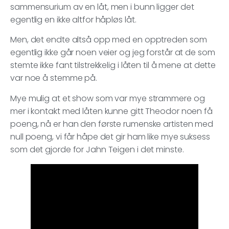
sammensurium av en låt, men i bunn ligger det
egentlig en ikke altfor håpløs låt.
Men, det endte altså opp med en opptreden som
egentlig ikke går noen veier og jeg forstår at de som
stemte ikke fant tilstrekkelig i låten til å mene at dette
var noe å stemme på.
Mye mulig at et show som var mye strammere og
mer i kontakt med låten kunne gitt Theodor noen få
poeng, nå er han den første rumenske artisten med
null poeng, vi får håpe det gir ham like mye suksess
som det gjorde for Jahn Teigen i det minste.