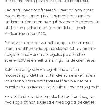
ikke akkurat veldig overraskende at de følte slik.
Jeg traff Theodor på Meet & Greet og han var en
hyggelig kar som jeg fikk litt sympati for, han har
utvilsomt talent, men av og til bør man la talentet sitt
utvikles en god del mer før man deltar i en slik
konkurransen som ESC.
For selv om han har vunnet mange konkurranser i
hjemlandet Romania og har skapet fullt av premier
ifølge ham selv er en deltagelse på den store
scenen ESC er en helt annen liga for de aller fleste.
Selv med en god vokal og ett show som i
motsetning til det han viste i den rumenske finalen
virket sånn passe bra tilpasset låten ble det hele
ganske så amatørmessig i de fleste øyne er jeg redd.
For det første hadde han ikke helt bestemt seg for
hva slags låt han skulle stille med og da ble det et