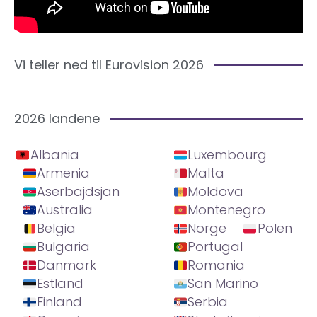
Vi teller ned til Eurovision 2026
2026 landene
Albania
Luxembourg
Armenia
Malta
Aserbajdsjan
Moldova
Australia
Montenegro
Belgia
Norge
Polen
Bulgaria
Portugal
Danmark
Romania
Estland
San Marino
Finland
Serbia