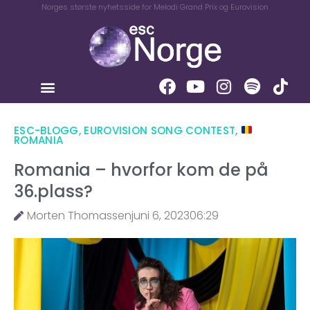
Norges største nyhetsside for Melodi Grand Prix og Eurovision
ESC-BLOGG
,
EUROVISION SONG CONTEST
,
ROMANIA
Romania – hvorfor kom de på
36.plass?
Morten Thomassen
juni 6, 2023
06:29