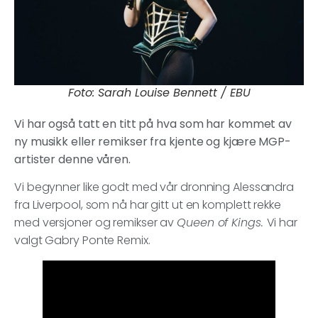
Foto: Sarah Louise Bennett / EBU
Vi har også tatt en titt på hva som har kommet av
ny musikk eller remikser fra kjente og kjære MGP-
artister denne våren.
Vi begynner like godt med vår dronning Alessandra
fra Liverpool, som nå har gitt ut en komplett rekke
med versjoner og remikser av
Queen of Kings.
Vi har
valgt Gabry Ponte Remix.