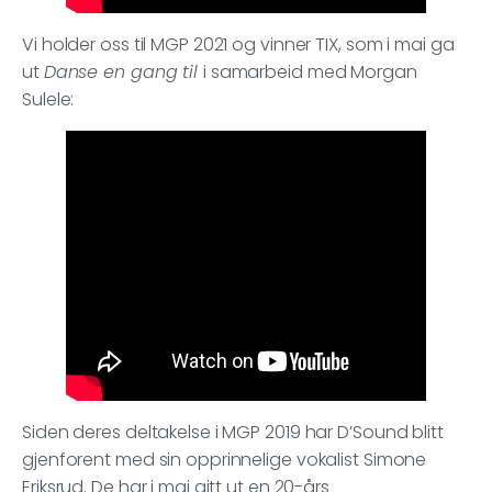
Vi holder oss til MGP 2021 og vinner TIX, som i mai ga
ut
Danse en gang til
i samarbeid med Morgan
Sulele:
Siden deres deltakelse i MGP 2019 har D’Sound blitt
gjenforent med sin opprinnelige vokalist Simone
Eriksrud. De har i mai gitt ut en 20-års