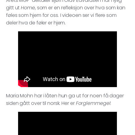
Årets MGP-deltaker Bjørn Olav Edvardsen har nylig
gitt ut
Home
, som er en refleksjon over hva som kan
føles som hjem for oss. I videoen ser vi flere som
deler hva de føler er hjem.
Maria Mohn har i låten hun ga ut for noen få dager
siden gått over til norsk. Her er
Forglemmegei
: