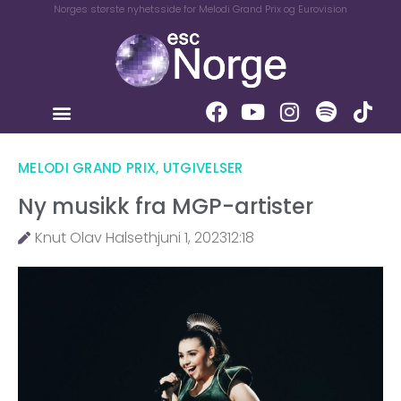
Norges største nyhetsside for Melodi Grand Prix og Eurovision
MELODI GRAND PRIX
,
UTGIVELSER
Ny musikk fra MGP-artister
Knut Olav Halseth
juni 1, 2023
12:18