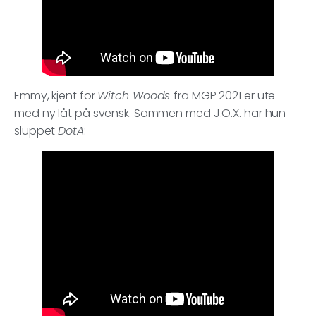
Emmy, kjent for
Witch Woods
fra MGP 2021 er ute
med ny låt på svensk. Sammen med J.O.X. har hun
sluppet
DotA
: