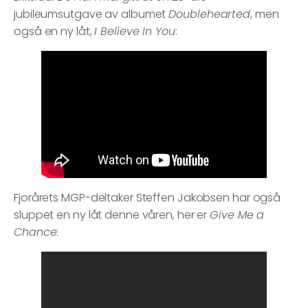
jubileumsutgave av albumet
Doublehearted
, men
også en ny låt,
I Believe In You
:
Fjorårets MGP-deltaker Steffen Jakobsen har også
sluppet en ny låt denne våren, her er
Give Me a
Chance
: