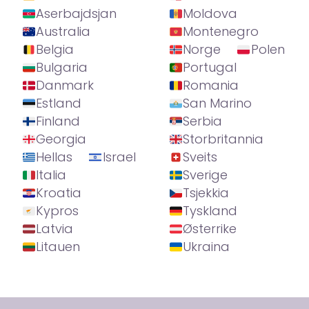
Aserbajdsjan
Moldova
Australia
Montenegro
Belgia
Norge
Polen
Bulgaria
Portugal
Danmark
Romania
Estland
San Marino
Finland
Serbia
Georgia
Storbritannia
Hellas
Israel
Sveits
Italia
Sverige
Kroatia
Tsjekkia
Kypros
Tyskland
Latvia
Østerrike
Litauen
Ukraina