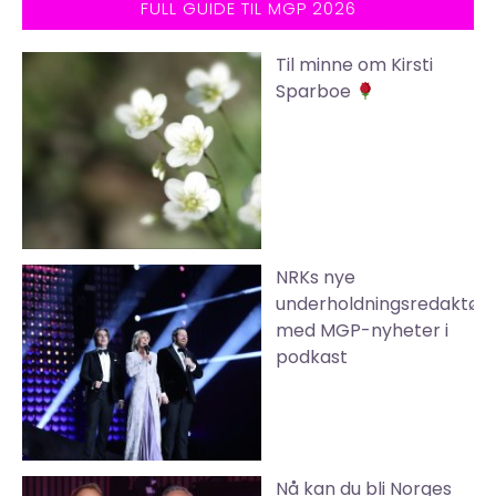
FULL GUIDE TIL MGP 2026
Til minne om Kirsti
Sparboe
NRKs nye
underholdningsredaktør
med MGP-nyheter i
podkast
Nå kan du bli Norges