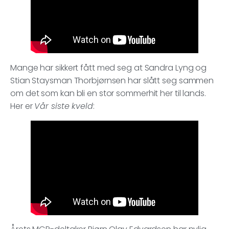
Mange har sikkert fått med seg at Sandra Lyng og
Stian Staysman Thorbjørnsen har slått seg sammen
om det som kan bli en stor sommerhit her til lands.
Her er
Vår siste kveld
: