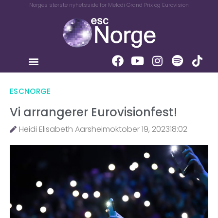
Norges største nyhetsside for Melodi Grand Prix og Eurovision
ESCNORGE
Vi arrangerer Eurovisionfest!
Heidi Elisabeth Aarsheim
oktober 19, 2023
18:02