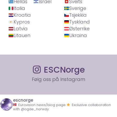
Hellas
Israel
Sveits
Italia
Sverige
Kroatia
Tsjekkia
Kypros
Tyskland
Latvia
Østerrike
Litauen
Ukraina
ESCNorge
Følg oss på Instagram
escnorge
Eurovision news/blog page
Exclusive collaboration
with @ogae_norway