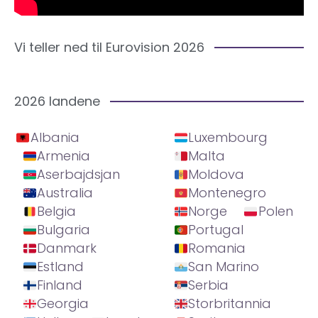
Vi teller ned til Eurovision 2026
2026 landene
Albania
Luxembourg
Armenia
Malta
Aserbajdsjan
Moldova
Australia
Montenegro
Belgia
Norge
Polen
Bulgaria
Portugal
Danmark
Romania
Estland
San Marino
Finland
Serbia
Georgia
Storbritannia