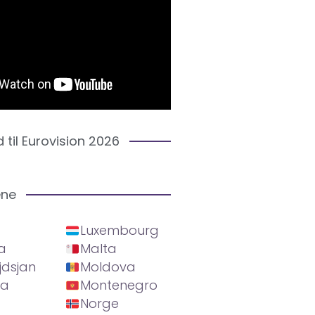
d til Eurovision 2026
ene
Luxembourg
a
Malta
jdsjan
Moldova
ia
Montenegro
Norge