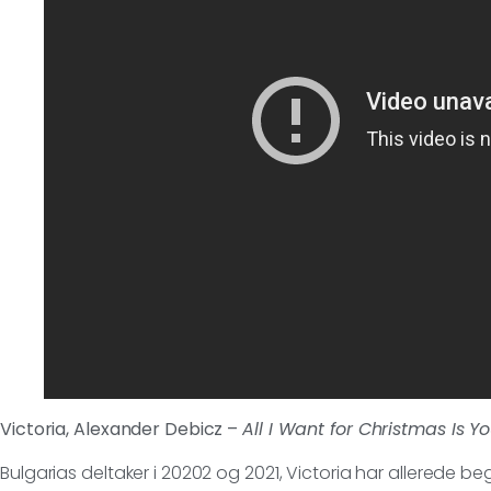
Victoria, Alexander Debicz –
All I Want for Christmas Is Y
Bulgarias deltaker i 20202 og 2021, Victoria har allerede beg