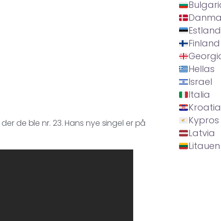
Bulgari
Danma
Estland
Finland
Georgi
Hellas
Israel
Italia
Kroatia
Kypros
er de ble nr. 23. Hans nye singel er på
Latvia
Litauen