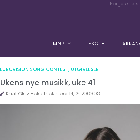
Norges størst
MGP
ESC
ARRA
EUROVISION SONG CONTEST
,
UTGIVELSER
Ukens nye musikk, uke 41
Knut Olav Halseth
oktober 14, 2023
08:33