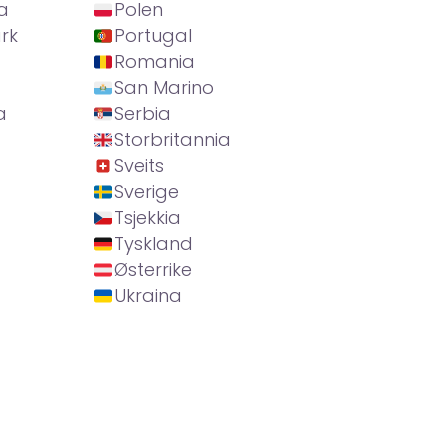
a
Polen
rk
Portugal
Romania
San Marino
a
Serbia
Storbritannia
Sveits
Sverige
Tsjekkia
Tyskland
Østerrike
Ukraina