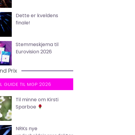
Dette er kveldens
finale!
Stemmeskjema til
Eurovision 2026
nd Prix
LL GUIDE TIL MGP 2026
Til minne om Kirsti
Sparboe
NRKs nye