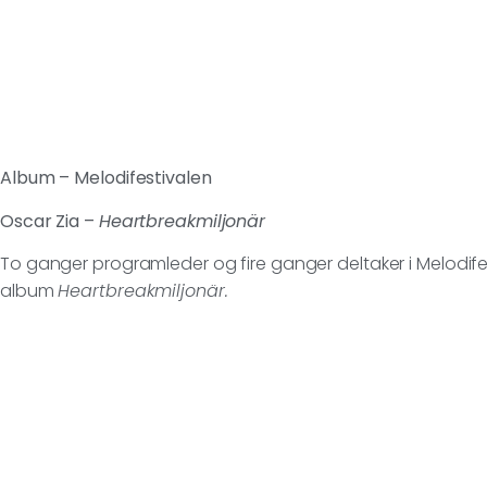
Album – Melodifestivalen
Oscar Zia –
Heartbreakmiljonär
To ganger programleder og fire ganger deltaker i Melodifes
album
Heartbreakmiljonär.