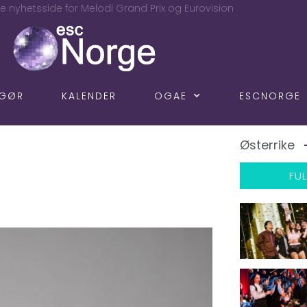
e nyhetsside for Melodi Grand Prix og Eurovision
NGØR
KALENDER
OGAE
ESCNORGE
Østerrike
FUL