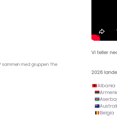
Vi teller ne
n EP sammen med gruppen The
2026 land
Albania
Armeni
Aserba
Austral
Belgia