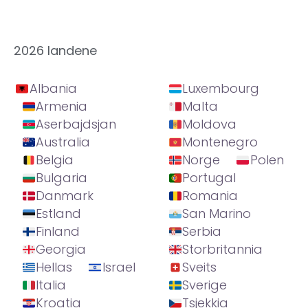
2026 landene
Albania
Luxembourg
Armenia
Malta
Aserbajdsjan
Moldova
Australia
Montenegro
Belgia
Norge
Polen
Bulgaria
Portugal
Danmark
Romania
Estland
San Marino
Finland
Serbia
Georgia
Storbritannia
Hellas
Israel
Sveits
Italia
Sverige
Kroatia
Tsjekkia