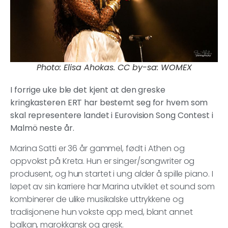
Photo: Elisa Ahokas. CC by-sa: WOMEX
I forrige uke ble det kjent at den greske
kringkasteren ERT har bestemt seg for hvem som
skal representere landet i Eurovision Song Contest i
Malmö neste år.
Marina Satti er 36 år gammel, født i Athen og
oppvokst på Kreta. Hun er singer/songwriter og
produsent, og hun startet i ung alder å spille piano. I
løpet av sin karriere har Marina utviklet et sound som
kombinerer de ulike musikalske uttrykkene og
tradisjonene hun vokste opp med, blant annet
balkan, marokkansk og gresk.