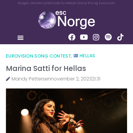
Norges største nyhetsside for Melodi Grand Prix og Eurovision
EUROVISION SONG CONTEST
,
HELLAS
Marina Satti for Hellas
Mandy Pettersen
november 2, 2023
21:31