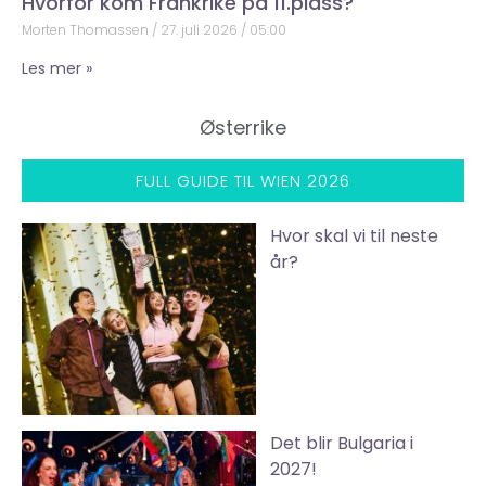
Hvorfor kom Frankrike på 11.plass?
Morten Thomassen
27. juli 2026
05:00
Les mer »
Østerrike
FULL GUIDE TIL WIEN 2026
Hvor skal vi til neste
år?
Det blir Bulgaria i
2027!