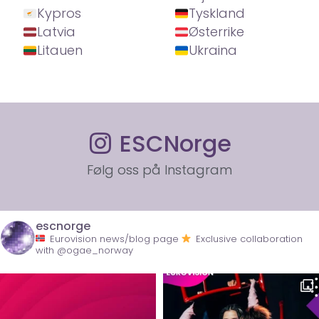
Kypros
Tyskland
Latvia
Østerrike
Litauen
Ukraina
ESCNorge
Følg oss på Instagram
escnorge
Eurovision news/blog page
Exclusive collaboration
with @ogae_norway