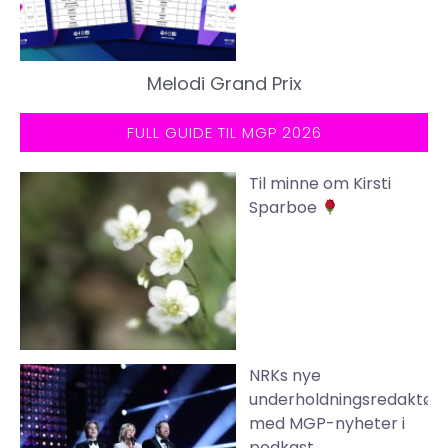
Melodi Grand Prix
FULL GUIDE TIL MGP 2026
Til minne om Kirsti
Sparboe
NRKs nye
underholdningsredaktør
med MGP-nyheter i
podkast