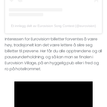
Et innlegg delt av Eurovision Song Contest (@eurovision)
Interessen for Eurovision-billetter forventes å være
høy, tradisjonelt kan det være lettere å sikre seg
billetter til prøvene. Her får du alle opptrendene og all
pauseunderholdning, og så kan man se finalen i
Eurovision Village, på en hyggelig pub eller i fred og
ro på hotellrommet.