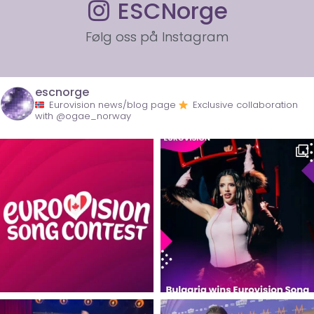
ESCNorge
Følg oss på Instagram
escnorge
Eurovision news/blog page
Exclusive collaboration
with @ogae_norway