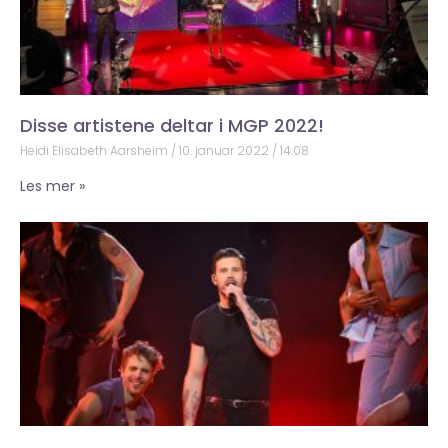
Disse artistene deltar i MGP 2022!
Heidi Elisabeth Aarsheim
10. januar 2022
14:08
Les mer »