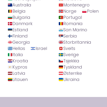
Australia
Montenegro
Belgia
Norge
Polen
Bulgaria
Portugal
Danmark
Romania
Estland
San Marino
Finland
Serbia
Georgia
Storbritannia
Hellas
Israel
Sveits
Italia
Sverige
Kroatia
Tsjekkia
Kypros
Tyskland
Latvia
Østerrike
Litauen
Ukraina