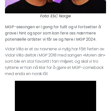
Foto: ESC Norge
MGP-sesongen er i gang for fullt og vi fortsetter å
grave i hint og spor som kan føre oss nærmere
potensielle artister vi får se og høre i MGP 2024.
Vidar Villa er et av navnene vi nylig har fått ferten av.
Vidar Villa deltok i MGP 2018 med sangen «Moren din»
som ble en stor favoritt i fan-miljøet, og skal vi tro
ryktene er han nå klar for å gjøre et MGP-comeback
med enda en norsk låt.