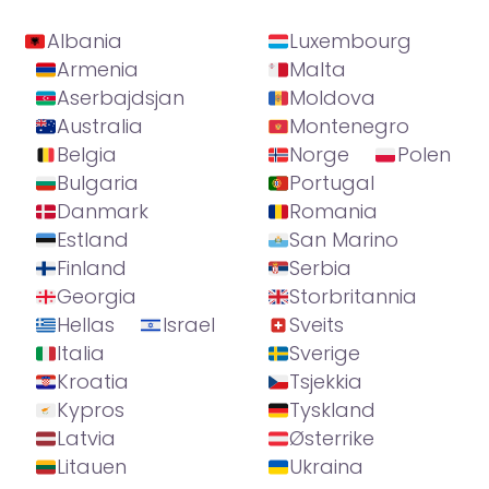
Albania
Luxembourg
Armenia
Malta
Aserbajdsjan
Moldova
Australia
Montenegro
Belgia
Norge
Polen
Bulgaria
Portugal
Danmark
Romania
Estland
San Marino
Finland
Serbia
Georgia
Storbritannia
Hellas
Israel
Sveits
Italia
Sverige
Kroatia
Tsjekkia
Kypros
Tyskland
Latvia
Østerrike
Litauen
Ukraina