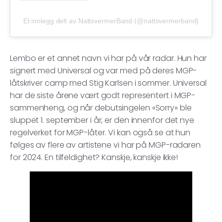
Et innlegg delt av NattsvermerBand (@nattsvermerband)
Lembo
er et annet navn vi har på vår radar. Hun har
signert med Universal og var med på deres MGP-
låtskriver camp med Stig Karlsen i sommer. Universal
har de siste årene vært godt representert i MGP-
sammenheng, og når debutsingelen «Sorry» ble
sluppet 1. september i år, er den innenfor det nye
regelverket for MGP-låter. Vi kan også se at hun
følges av flere av artistene vi har på MGP-radaren
for 2024. En tilfeldighet? Kanskje, kanskje ikke!