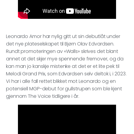
Leonardo Amor har nylig gitt ut sin debutlåt under
det nye plateselskapet til Bjørn Olav Edvardsen.
Rundt promoteringen av «Walls» skrives det blant
annet at det skjer mye spennende fremover, og da
kan man jo kanskje mistenke at det er et lite pek til
Melodi Grand Prix, som Edvardsen selv deltok i, i 2023.
Vi har i alle fall rettet blikket mot Leonardo og en
potensiell MGP-debut for gullstrupen som ble kjent
gjennom The Voice tidligere i år.