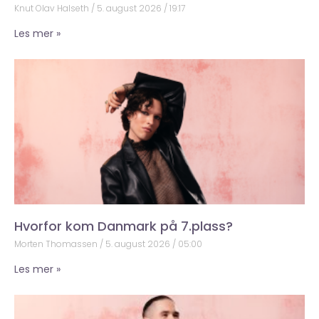
Knut Olav Halseth
5. august 2026
19:17
Les mer »
Hvorfor kom Danmark på 7.plass?
Morten Thomassen
5. august 2026
05:00
Les mer »