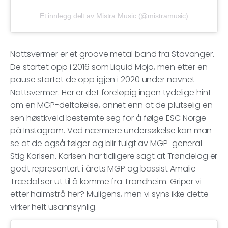
Et innlegg delt av Mistra Music (@mistramusic)
Nattsvermer er et groove metal band fra Stavanger.
De startet opp i 2016 som Liquid Mojo, men etter en
pause startet de opp igjen i 2020 under navnet
Nattsvermer. Her er det foreløpig ingen tydelige hint
om en MGP-deltakelse, annet enn at de plutselig en
sen høstkveld bestemte seg for å følge ESC Norge
på Instagram. Ved nærmere undersøkelse kan man
se at de også følger og blir fulgt av MGP-general
Stig Karlsen. Karlsen har tidligere sagt at Trøndelag er
godt representert i årets MGP og bassist Amalie
Trædal ser ut til å komme fra Trondheim. Griper vi
etter halmstrå her? Muligens, men vi syns ikke dette
virker helt usannsynlig.