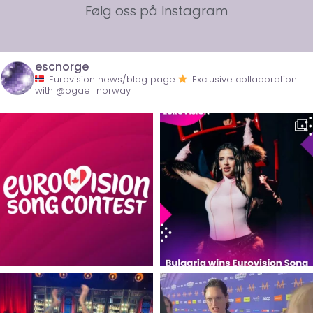
Følg oss på Instagram
escnorge
Eurovision news/blog page
Exclusive collaboration
with @ogae_norway