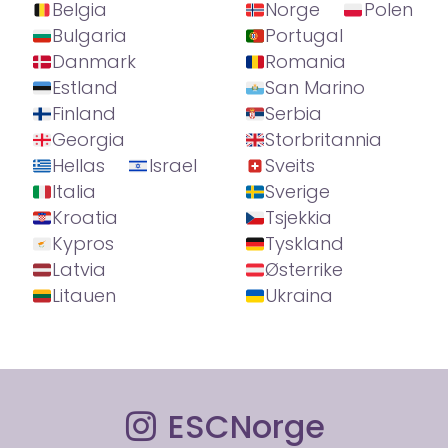
Belgia
Norge
Polen
Bulgaria
Portugal
Danmark
Romania
Estland
San Marino
Finland
Serbia
Georgia
Storbritannia
Hellas
Israel
Sveits
Italia
Sverige
Kroatia
Tsjekkia
Kypros
Tyskland
Latvia
Østerrike
Litauen
Ukraina
ESCNorge