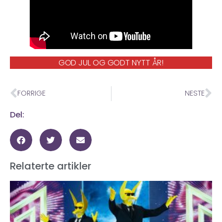
GOD JUL OG GODT NYTT ÅR!
FORRIGE
NESTE
Del:
Relaterte artikler