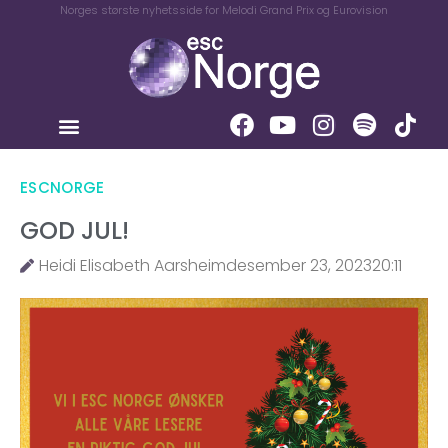
Norges største nyhetsside for Melodi Grand Prix og Eurovision
ESCNORGE
GOD JUL!
Heidi Elisabeth Aarsheim
desember 23, 2023
20:11