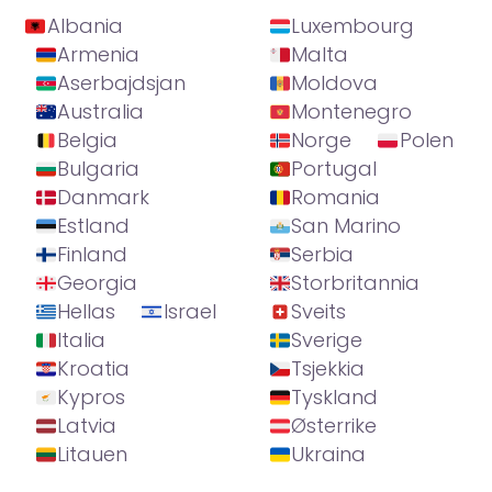
Albania
Luxembourg
Armenia
Malta
Aserbajdsjan
Moldova
Australia
Montenegro
Belgia
Norge
Polen
Bulgaria
Portugal
Danmark
Romania
Estland
San Marino
Finland
Serbia
Georgia
Storbritannia
Hellas
Israel
Sveits
Italia
Sverige
Kroatia
Tsjekkia
Kypros
Tyskland
Latvia
Østerrike
Litauen
Ukraina