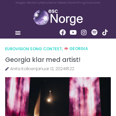
Norges største nyhetsside for Melodi Grand Prix og Eurovision
EUROVISION SONG CONTEST
,
GEORGIA
Georgia klar med artist!
Anita Kolloen
januar 12, 2024
18:22