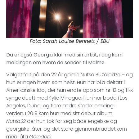
Foto: Sarah Louise Bennett / EBU
Da er også Georgia klar med sin artist, i dag kom
meldingen om hvem de sender til Malmø.
Valget falt på den 22 år gamle Nutsa Buzaladze – og
hun er ingen hvem som helst. Hun har bl.a deltatt i
Amerikanske Idol, der hun endte opp som nr. 12 og fikk
synge duett med Kylie Minogue. Hun har bodd i Los
Angeles, Dubai og flere andre steder omkring i
verden. I 2019 kom hun med sitt debut album
Nutsa22
der hun tok for seg både engelske og
georgiske låter, og det store gjennombruddet kom
med låta
Gelodebi
.