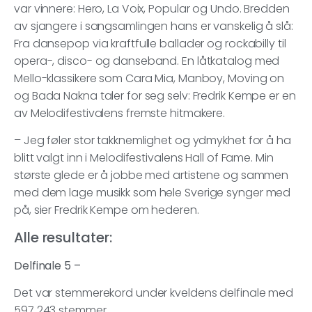
var vinnere: Hero, La Voix, Popular og Undo. Bredden
av sjangere i sangsamlingen hans er vanskelig å slå:
Fra dansepop via kraftfulle ballader og rockabilly til
opera-, disco- og danseband. En låtkatalog med
Mello-klassikere som Cara Mia, Manboy, Moving on
og Bada Nakna taler for seg selv: Fredrik Kempe er en
av Melodifestivalens fremste hitmakere.
– Jeg føler stor takknemlighet og ydmykhet for å ha
blitt valgt inn i Melodifestivalens Hall of Fame. Min
største glede er å jobbe med artistene og sammen
med dem lage musikk som hele Sverige synger med
på, sier Fredrik Kempe om hederen.
Alle resultater:
Delfinale 5 –
Det var stemmerekord under kveldens delfinale med
597 243 stemmer.