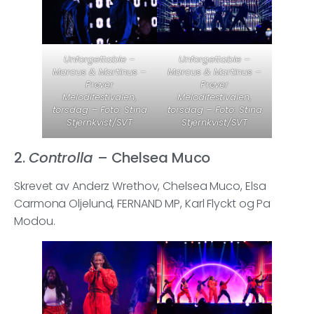
Unforgettable –
Unforgettable –
Marcus & Martinus –
Marcus & Martinus –
Prøver
Prøver
Melodifestivalen,
Melodifestivalen,
torsdag – Foto: Stina
torsdag – Foto: Stina
Stjernkvist/SVT
Stjernkvist/SVT
2.
Controlla
– Chelsea Muco
Skrevet av Anderz Wrethov, Chelsea Muco, Elsa
Carmona Oljelund, FERNAND MP, Karl Flyckt og Pa
Modou.