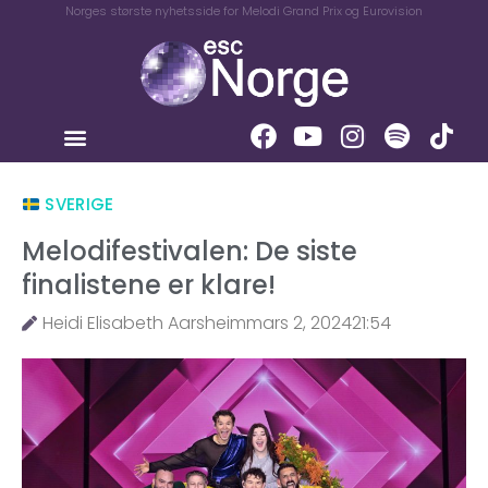
Norges største nyhetsside for Melodi Grand Prix og Eurovision
SVERIGE
Melodifestivalen: De siste
finalistene er klare!
Heidi Elisabeth Aarsheim
mars 2, 2024
21:54