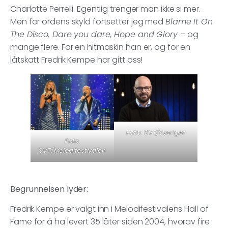
Charlotte Perrelli. Egentlig trenger man ikke si mer.
Men for ordens skyld fortsetter jeg med
Blame It On
The Disco, Dare you dare, Hope and Glory
– og
mange flere. For en hitmaskin han er, og for en
låtskatt Fredrik Kempe har gitt oss!
Foto: SVT/Sverige!
Foto:
SVT/Melodifestivalen
Begrunnelsen lyder:
Fredrik Kempe er valgt inn i Melodifestivalens Hall of
Fame for å ha levert 35 låter siden 2004, hvorav fire