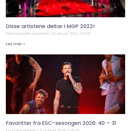
Disse artistene deltar i MGP 2022!
Heidi Elisabeth Aarsheim
10. januar 2022
14:08
Les mer »
Favoritter fra ESC-sesongen 2026: 40 – 31
Knut Olav Halseth
8. august 2026
08:00