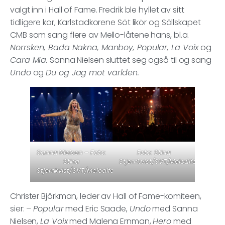
valgt inn i Hall of Fame. Fredrik ble hyllet av sitt
tidligere kor, Karlstadkorene Söt likör og Sällskapet
CMB som sang flere av Mello-låtene hans, bl.a.
Norrsken, Bada Nakna, Manboy, Popular, La Voix
og
Cara Mia.
Sanna Nielsen sluttet seg også til og sang
Undo
og
Du og Jag mot världen.
Sanna Nielsen – Foto:
Foto: Stina
Stina
Stjernkvist/SVT/Melodifestivalen
Stjernkvist/SVT/Melodifestivalen
Christer Björkman, leder av Hall of Fame-komiteen,
sier: –
Popular
med Eric Saade,
Undo
med Sanna
Nielsen,
La Voix
med Malena Ernman,
Hero
med