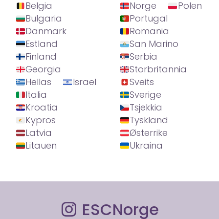
Belgia
Norge
Polen
Bulgaria
Portugal
Danmark
Romania
Estland
San Marino
Finland
Serbia
Georgia
Storbritannia
Hellas
Israel
Sveits
Italia
Sverige
Kroatia
Tsjekkia
Kypros
Tyskland
Latvia
Østerrike
Litauen
Ukraina
ESCNorge