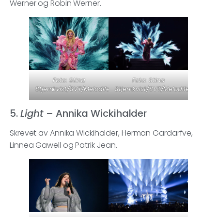
Werner og Robin Werner.
Foto: Stina
Foto: Stina
Stjernkvist/SVT/Melodifestivalen
Stjernkvist/SVT/Melodifestivalen
5.
Light
– Annika Wickihalder
Skrevet av Annika Wickihalder, Herman Gardarfve,
Linnea Gawell og Patrik Jean.