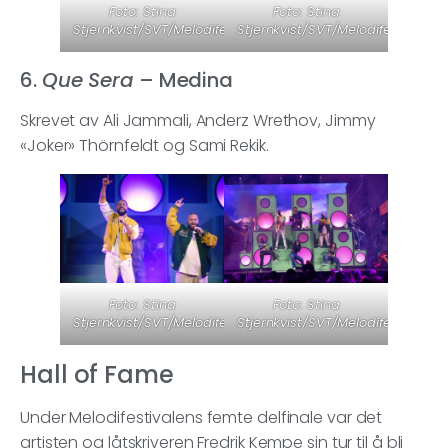
Foto: Stina
Foto: Stina
Stjernkvist/SVT/Melodifestivalen
Stjernkvist/SVT/Melodifestivalen
6.
Que Sera
– Medina
Skrevet av Ali Jammali, Anderz Wrethov, Jimmy
«Joker» Thörnfeldt og Sami Rekik.
Foto: Stina
Foto: Stina
Stjernkvist/SVT/Melodifestivalen
Stjernkvist/SVT/Melodifestivalen
Hall of Fame
Under Melodifestivalens femte delfinale var det
artisten og låtskriveren Fredrik Kempe sin tur til å bli