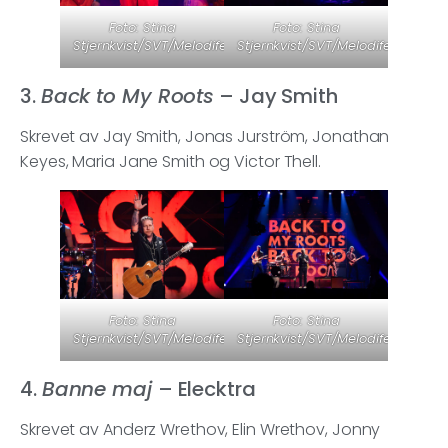
Foto: Stina
Foto: Stina
Stjernkvist/SVT/Melodifestivalen
Stjernkvist/SVT/Melodifestivalen
3.
Back to My Roots
– Jay Smith
Skrevet av Jay Smith, Jonas Jurström, Jonathan
Keyes, Maria Jane Smith og Victor Thell.
Foto: Stina
Foto: Stina
Stjernkvist/SVT/Melodifestivalen
Stjernkvist/SVT/Melodifestivalen
4.
Banne maj
– Elecktra
Skrevet av Anderz Wrethov, Elin Wrethov, Jonny