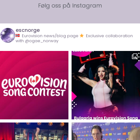
Følg oss på Instagram
escnorge
Eurovision news/blog page
Exclusive collaboration
with @ogae_norway