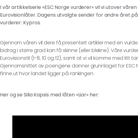
I vår artikkelserie «ESC Norge vurderer» vil vi utover vår
Eurovisionlåter. Dagens utvalgte sender for andre året på
vurderer: Kypros.
Gjennom våren vil dere få presentert artikler med en vurderi
bidrag i større grad kan få skinne (eller blekne). Våre vurd
Eurovisionstil (1-8, 10 og 12), samt at vi vil komme med litt t
Gjennomsnittet av poengene danner grunnlaget for ESC Nor
finne ut hvor landet ligger på rankingen.
Hør og se Silia Kapsis med låten «Liar» her: