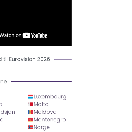
d til Eurovision 2026
ene
Luxembourg
a
Malta
jdsjan
Moldova
ia
Montenegro
Norge