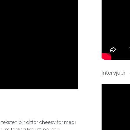
Intervjuer
teksten blir altfor cheesy for meg!
 I’m feeling like uff, nei nei!»