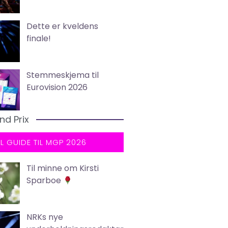
Dette er kveldens
finale!
Stemmeskjema til
Eurovision 2026
nd Prix
LL GUIDE TIL MGP 2026
Til minne om Kirsti
Sparboe
NRKs nye