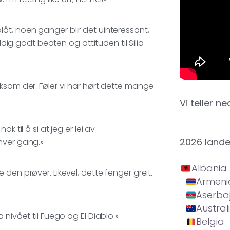
åt, noen ganger blir det uinteressant,
ldig godt beaten og attituden til Silia
ksom der. Føler vi har hørt dette mange
Vi teller ne
 til å si at jeg er lei av
2026 land
hver gang.»
Albania
den prøver. Likevel, dette fenger greit.
Armeni
Aserba
Austral
nivået til Fuego og El Diablo.»
Belgia