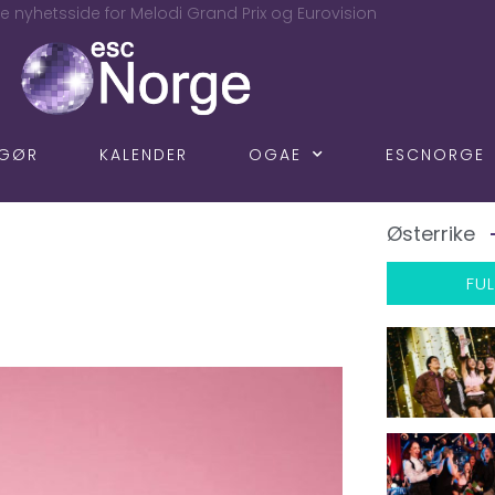
e nyhetsside for Melodi Grand Prix og Eurovision
NGØR
KALENDER
OGAE
ESCNORGE
Østerrike
FUL