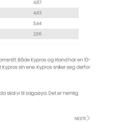
4,67
4,63
3,44
2,56
ennomsnitt. Både Kypros og Irland har en 10-
 Kypros sin ene. Kypros sniker seg derfor
a skal vi til sagaøya. Det er nemlig
NESTE