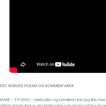
ESC NORGES POENG OG KOMMENTARER:
MARIE – 3 POENG – «Melodien og rytmikken kan jeg like, men 
Låtens første linje er «I’m feeling like ooh-la-la»! Så fra da av: