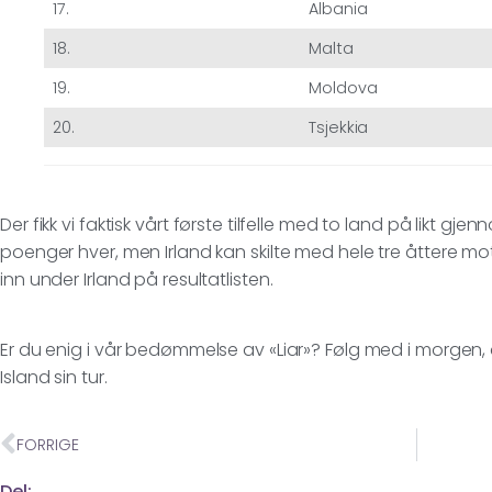
17.
Albania
18.
Malta
19.
Moldova
20.
Tsjekkia
Der fikk vi faktisk vårt første tilfelle med to land på likt gj
poenger hver, men Irland kan skilte med hele tre åttere mot
inn under Irland på resultatlisten.
Er du enig i vår bedømmelse av «Liar»? Følg med i morgen, d
Island sin tur.
FORRIGE
Del: