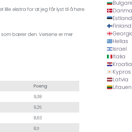
Bulgari
le ekstra for at jeg får lyst til å høre
Danma
Estland
Finland
Georgi
t som bærer den. Versene er mer
Hellas
Israel
Italia
Kroatia
Kypros
Latvia
Poeng
Litauen
9,38
9,25
8,63
8,11