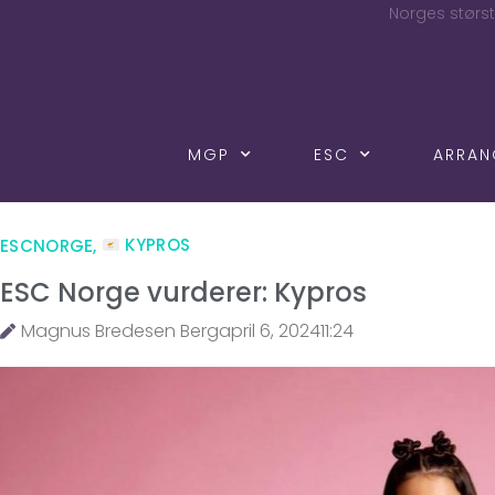
Norges størst
MGP
ESC
ARRA
ESCNORGE
,
KYPROS
ESC Norge vurderer: Kypros
Magnus Bredesen Berg
april 6, 2024
11:24