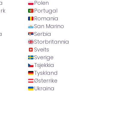
a
Polen
rk
Portugal
Romania
San Marino
a
Serbia
Storbritannia
Sveits
Sverige
Tsjekkia
Tyskland
Østerrike
Ukraina