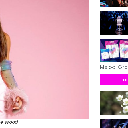
Melodi Gra
FU
see Wood