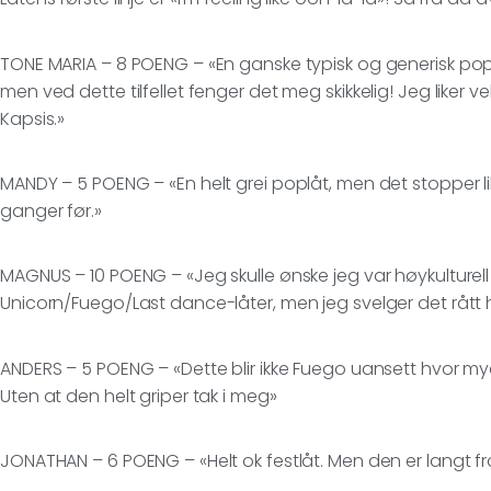
TONE MARIA – 8 POENG – «En ganske typisk og generisk popl
men ved dette tilfellet fenger det meg skikkelig! Jeg liker ve
Kapsis.»
MANDY – 5 POENG – «En helt grei poplåt, men det stopper li
ganger før.»
MAGNUS – 10 POENG – «Jeg skulle ønske jeg var høykulturell nok
Unicorn/Fuego/Last dance-låter, men jeg svelger det rått 
ANDERS – 5 POENG – «Dette blir ikke Fuego uansett hvor mye 
Uten at den helt griper tak i meg»
JONATHAN – 6 POENG – «Helt ok festlåt. Men den er langt fra 