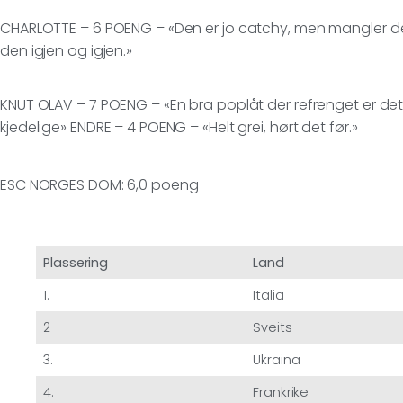
CHARLOTTE – 6 POENG – «Den er jo catchy, men mangler det lil
den igjen og igjen.»
KNUT OLAV – 7 POENG – «En bra poplåt der refrenget er de
kjedelige» ENDRE – 4 POENG – «Helt grei, hørt det før.»
ESC NORGES DOM: 6,0 poeng
Plassering
Land
1.
Italia
2
Sveits
3.
Ukraina
4.
Frankrike