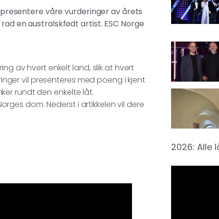
en presentere våre vurderinger av årets
 rad en australskfødt artist. ESC Norge
ng av hvert enkelt land, slik at hvert
eringer vil presenteres med poeng i kjent
anker rundt den enkelte låt.
ges dom. Nederst i artikkelen vil dere
2026: Alle 