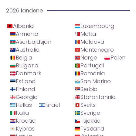
2026 landene
Albania
Luxembourg
Armenia
Malta
Aserbajdsjan
Moldova
Australia
Montenegro
Belgia
Norge
Polen
Bulgaria
Portugal
Danmark
Romania
Estland
San Marino
Finland
Serbia
Georgia
Storbritannia
Hellas
Israel
Sveits
Italia
Sverige
Kroatia
Tsjekkia
Kypros
Tyskland