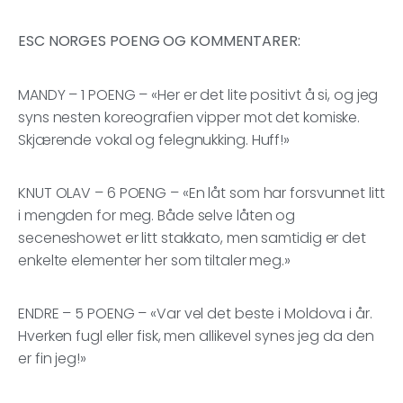
ESC NORGES POENG OG KOMMENTARER:
MANDY – 1 POENG – «Her er det lite positivt å si, og jeg
syns nesten koreografien vipper mot det komiske.
Skjærende vokal og felegnukking. Huff!»
KNUT OLAV – 6 POENG – «En låt som har forsvunnet litt
i mengden for meg. Både selve låten og
seceneshowet er litt stakkato, men samtidig er det
enkelte elementer her som tiltaler meg.»
ENDRE – 5 POENG – «Var vel det beste i Moldova i år.
Hverken fugl eller fisk, men allikevel synes jeg da den
er fin jeg!»