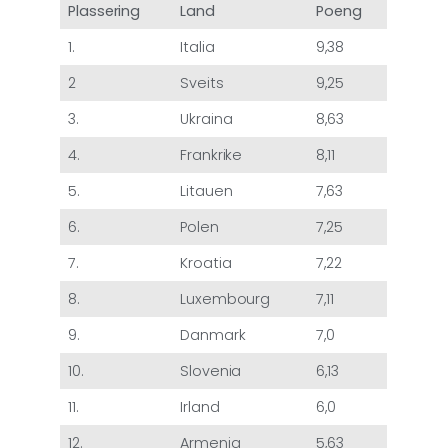
Plassering
Land
Poeng
1.
Italia
9,38
2
Sveits
9,25
3.
Ukraina
8,63
4.
Frankrike
8,11
5.
Litauen
7,63
6.
Polen
7,25
7.
Kroatia
7,22
8.
Luxembourg
7,11
9.
Danmark
7,0
10.
Slovenia
6,13
11.
Irland
6,0
12.
Armenia
5,63