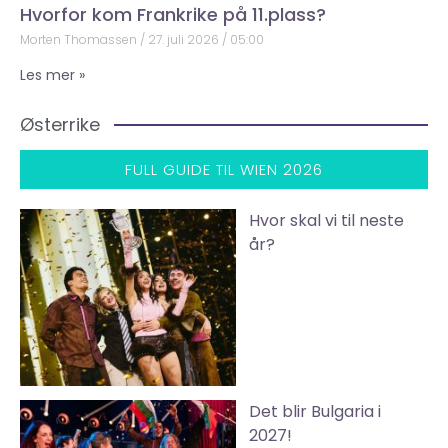
Hvorfor kom Frankrike på 11.plass?
Morten Thomassen
27. juli 2026
05:00
Les mer »
Østerrike
FULL GUIDE TIL WIEN 2026
Hvor skal vi til neste
år?
Det blir Bulgaria i
2027!