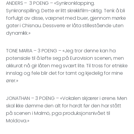
ANDERS – 3 POENG – «Synkronklapping.
Synkronspilling. Dette er litt skrekkfilm-aktig. Tenk å bli
forfulgt av disse, væpnet med buer, gjennom mørke
gater i Chisnau. Dessverre er låta stillestående uten
dynamikk.»
TONE MARIA – 3 POENG – «Jeg tror denne kan ha
potensiale til å løfte seg på Eurovision scenen, men
akkurat nå gir låten meg svært lite. Til tross for etniske
innslag og fele blir det for tamt og kjedelig for mine
ører.»
JONATHAN – 3 POENG – «Vokalen skjærer i ørene. Men
skal ikke dømme den alt for hardt før den har stått
på scenen i Malmö, pga produksjonsnivået til
Moldova.»