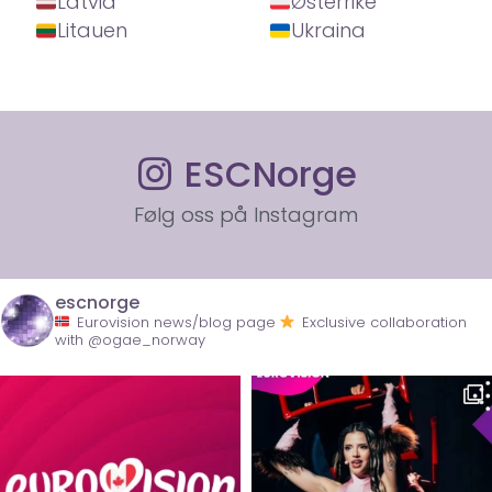
Latvia
Østerrike
Litauen
Ukraina
ESCNorge
Følg oss på Instagram
escnorge
Eurovision news/blog page
Exclusive collaboration
with @ogae_norway