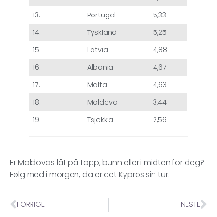
13.
Portugal
5,33
14.
Tyskland
5,25
15.
Latvia
4,88
16.
Albania
4,67
17.
Malta
4,63
18.
Moldova
3,44
19.
Tsjekkia
2,56
Er Moldovas låt på topp, bunn eller i midten for deg?
Følg med i morgen, da er det Kypros sin tur.
FORRIGE
NESTE