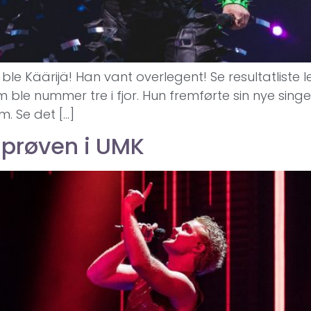
 ble Käärijä! Han vant overlegent! Se resultatliste 
ble nummer tre i fjor. Hun fremførte sin nye singe
m. Se det […]
lprøven i UMK