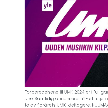
Forberedelsene til UMK 2024 er i full 
sine. Samtidig annonserer YLE ett stje
to av fjorårets UMK-deltagere, KUUMAA 