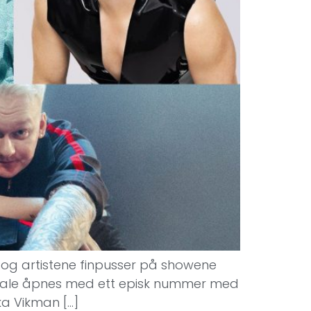
g og artistene finpusser på showene
s finale åpnes med ett episk nummer med
ka Vikman […]