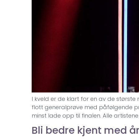
I kveld er de klart for en av de største
flott generalprøve med påfølgende pres
minst lade opp til finalen. Alle artiste
Bli bedre kjent med 