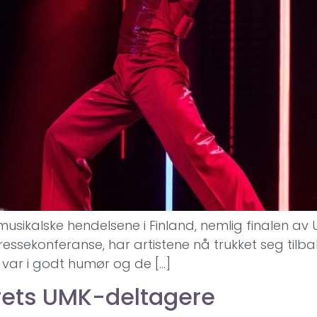
 musikalske hendelsene i Finland, nemlig finalen av U
sekonferanse, har artistene nå trukket seg tilbake 
ne var i godt humør og de […]
årets UMK-deltagere