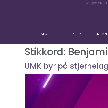
Norges størst
MGP
ESC
ARRA
Stikkord:
Benjam
UMK byr på stjernelag