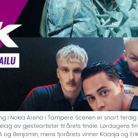
gang i Nokia Arena i Tampere. Scenen er snart ferdi
rnelag av gjesteartister til årets finale. Lørdagen
og Benjamin, mens fjorårets vinner Käärijä og Eri