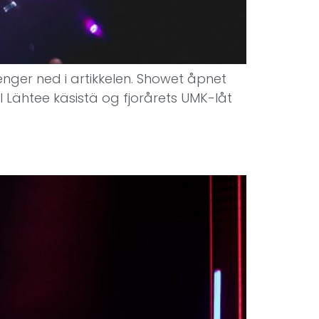
lenger ned i artikkelen. Showet åpnet
l Lähtee käsistä og fjorårets UMK-låt