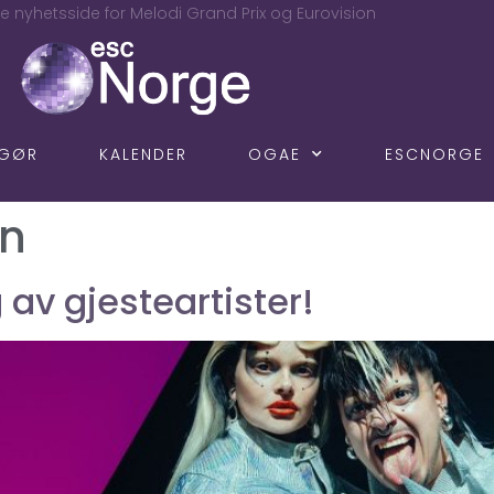
e nyhetsside for Melodi Grand Prix og Eurovision
NGØR
KALENDER
OGAE
ESCNORGE
in
 av gjesteartister!