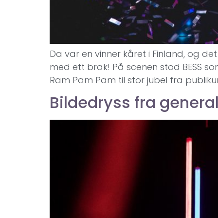
Da var en vinner kåret i Finland, og det
med ett brak! På scenen stod BESS som 
Ram Pam Pam til stor jubel fra publiku
Bildedryss fra genera