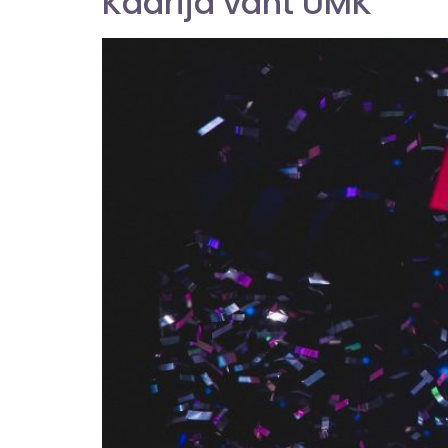
Käärija vant UMK