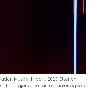
uden Musiikin Kilpailu 2023. Etter en
for å gjøre sine faste ritualer og ikke