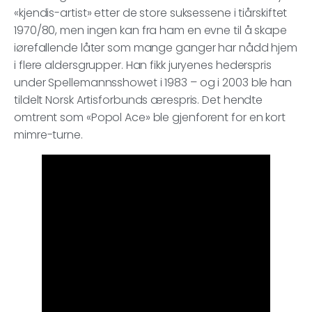
«kjendis-artist» etter de store suksessene i tiårskiftet
1970/80, men ingen kan fra ham en evne til å skape
iørefallende låter som mange ganger har nådd hjem
i flere aldersgrupper. Han fikk juryenes hederspris
under Spellemannsshowet i 1983 – og i 2003 ble han
tildelt Norsk Artisforbunds ærespris. Det hendte
omtrent som «Popol Ace» ble gjenforent for en kort
mimre-turne.