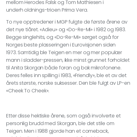
mellom Herodes Falsk og Tom Mathiesen i
underh oldnings-trioen Prima Vera.
To nye opptredener i MGP fulgte de første årene av
det nye tiåret. «Adieu» og «Do-Re-Mi» i 1982 og 1983.
Begge singlehits, og «Do-Re-Mi» sørget også for
Norges beste plasseringen i Eurovisjonen siden
1973. Samtidig ble Teigen en mer og mer populær
mann i sladder-pressen, ikke minst grunnet forholdet
til Anita Skorgan både foran og bak mikrofonene.
Deres felles inn spilling i 1983, «Friendly», ble et av det
årets største, norske suksesser. Den ble fulgt av LP-en
«Cheek To Cheek».
Etter disse hektiske årene, som også involverte et
personlig brudd med Skorgan, ble det stile om
Teigen. Men i 1988 gjorde han et comeback,