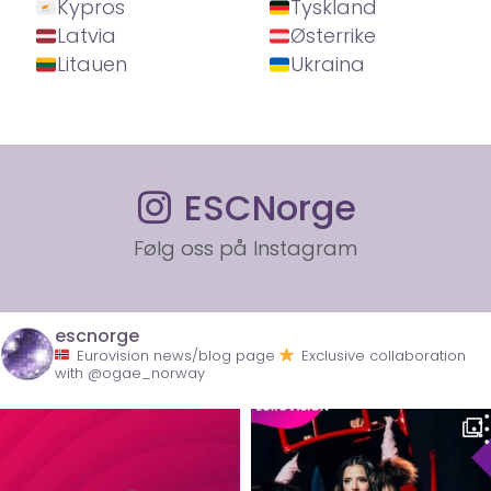
Kypros
Tyskland
Latvia
Østerrike
Litauen
Ukraina
ESCNorge
Følg oss på Instagram
escnorge
Eurovision news/blog page
Exclusive collaboration
with @ogae_norway