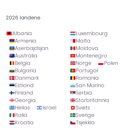
2026 landene
Albania
Luxembourg
Armenia
Malta
Aserbajdsjan
Moldova
Australia
Montenegro
Belgia
Norge
Polen
Bulgaria
Portugal
Danmark
Romania
Estland
San Marino
Finland
Serbia
Georgia
Storbritannia
Hellas
Israel
Sveits
Italia
Sverige
Kroatia
Tsjekkia