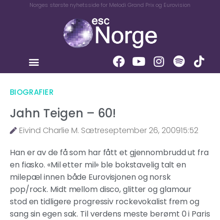
Norges største nyhetsside for Melodi Grand Prix og Eurovision
BIOGRAFIER
Jahn Teigen – 60!
Eivind Charlie M. Sætre
september 26, 2009
15:52
Han er av de få som har fått et gjennombrudd ut fra
en fiasko. «Mil etter mil» ble bokstavelig talt en
milepæl innen både Eurovisjonen og norsk
pop/rock. Midt mellom disco, glitter og glamour
stod en tidligere progressiv rockevokalist frem og
sang sin egen sak. Til verdens meste berømt 0 i Paris