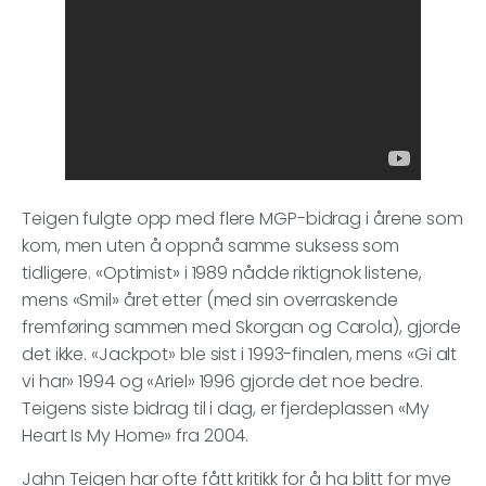
Teigen fulgte opp med flere MGP-bidrag i årene som
kom, men uten å oppnå samme suksess som
tidligere. «Optimist» i 1989 nådde riktignok listene,
mens «Smil» året etter (med sin overraskende
fremføring sammen med Skorgan og Carola), gjorde
det ikke. «Jackpot» ble sist i 1993-finalen, mens «Gi alt
vi har» 1994 og «Ariel» 1996 gjorde det noe bedre.
Teigens siste bidrag til i dag, er fjerdeplassen «My
Heart Is My Home» fra 2004.
Jahn Teigen har ofte fått kritikk for å ha blitt for mye