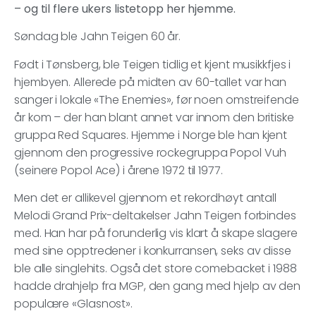
– og til flere ukers listetopp her hjemme.
Søndag ble Jahn Teigen 60 år.
Født i Tønsberg, ble Teigen tidlig et kjent musikkfjes i
hjembyen. Allerede på midten av 60-tallet var han
sanger i lokale «The Enemies», før noen omstreifende
år kom – der han blant annet var innom den britiske
gruppa Red Squares. Hjemme i Norge ble han kjent
gjennom den progressive rockegruppa Popol Vuh
(seinere Popol Ace) i årene 1972 til 1977.
Men det er allikevel gjennom et rekordhøyt antall
Melodi Grand Prix-deltakelser Jahn Teigen forbindes
med. Han har på forunderlig vis klart å skape slagere
med sine opptredener i konkurransen, seks av disse
ble alle singlehits. Også det store comebacket i 1988
hadde drahjelp fra MGP, den gang med hjelp av den
populære «Glasnost».