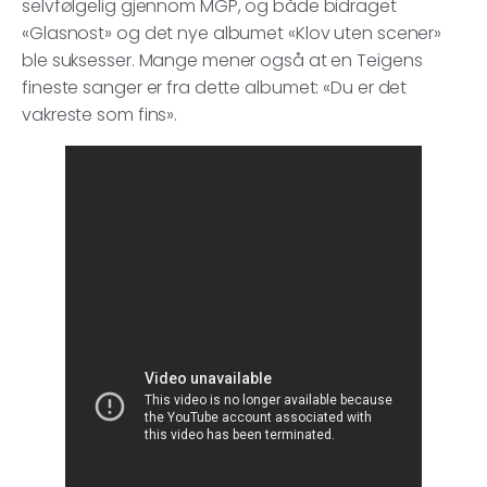
selvfølgelig gjennom MGP, og både bidraget
«Glasnost» og det nye albumet «Klov uten scener»
ble suksesser. Mange mener også at en Teigens
fineste sanger er fra dette albumet: «Du er det
vakreste som fins».