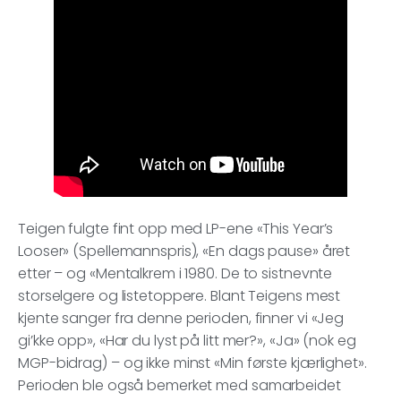
Teigen fulgte fint opp med LP-ene «This Year’s
Looser» (Spellemannspris), «En dags pause» året
etter – og «Mentalkrem i 1980. De to sistnevnte
storselgere og listetoppere. Blant Teigens mest
kjente sanger fra denne perioden, finner vi «Jeg
gi’kke opp», «Har du lyst på litt mer?», «Ja» (nok eg
MGP-bidrag) – og ikke minst «Min første kjærlighet».
Perioden ble også bemerket med samarbeidet