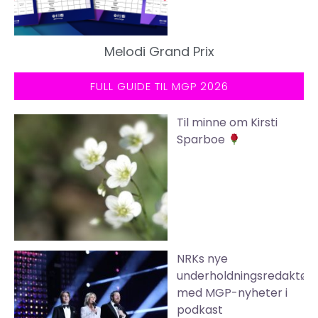
Melodi Grand Prix
FULL GUIDE TIL MGP 2026
Til minne om Kirsti
Sparboe
NRKs nye
underholdningsredaktør
med MGP-nyheter i
podkast