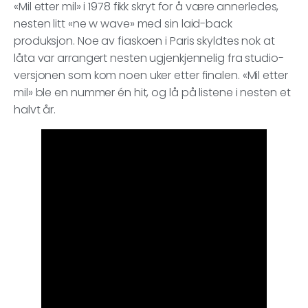
«Mil etter mil» i 1978 fikk skryt for å være annerledes,
nesten litt «ne w wave» med sin laid-back
produksjon. Noe av fiaskoen i Paris skyldtes nok at
låta var arrangert nesten ugjenkjennelig fra studio-
versjonen som kom noen uker etter finalen. «Mil etter
mil» ble en nummer én hit, og lå på listene i nesten et
halvt år.