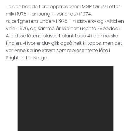
Teigen hadde flere opptredener i MGP før «Mil etter
mil» i 1978. Han sang «Hvor er du» i 1974,
«Kjærlighetens under» i 1975 – «Hastverk» og «Alltid en
vind» 1976, og samme år ikke helt ukjente «Voodoo».
Alle disse låtene plassert blant topp 4 i den norske
finalen. «Hvor er du» gikk også helt til topps, men det
var Anne Karine Strøm som representerte låta i
Brighton for Norge.