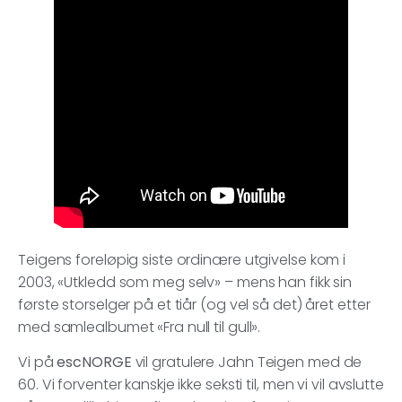
Teigens foreløpig siste ordinære utgivelse kom i
2003, «Utkledd som meg selv» – mens han fikk sin
første storselger på et tiår (og vel så det) året etter
med samlealbumet «Fra null til gull».
Vi på
escNORGE
vil gratulere Jahn Teigen med de
60. Vi forventer kanskje ikke seksti til, men vi vil avslutte