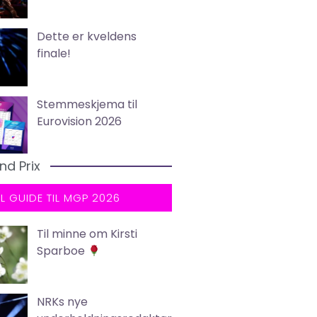
Dette er kveldens
finale!
Stemmeskjema til
Eurovision 2026
nd Prix
LL GUIDE TIL MGP 2026
Til minne om Kirsti
Sparboe
NRKs nye