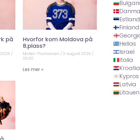
Bulgari
Danma
Estland
Finland
Georgi
rk på
Hvorfor kom Moldova på
Hellas
8.plass?
Israel
t 2026
Morten Thomassen
3. august 2026
05:00
Italia
Kroatia
Les mer »
Kypros
Latvia
Litauen
på