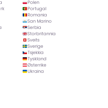
a
Polen
rk
Portugal
Romania
San Marino
a
Serbia
Storbritannia
Sveits
Sverige
Tsjekkia
Tyskland
Østerrike
Ukraina