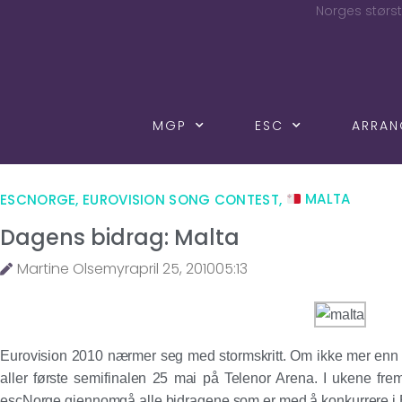
Norges størst
MGP
ESC
ARRA
ESCNORGE
,
EUROVISION SONG CONTEST
,
MALTA
Dagens bidrag: Malta
Martine Olsemyr
april 25, 2010
05:13
Eurovision 2010 nærmer seg med stormskritt. Om ikke mer enn 40
aller første semifinalen 25 mai på Telenor Arena. I ukene frem
escNorge gjennomgå alle bidragene som er med å konkurrere i 