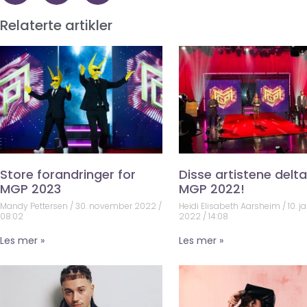
Relaterte artikler
Store forandringer for
Disse artistene deltar
MGP 2023
MGP 2022!
Mandy Pettersen
30. november 2022
Heidi Elisabeth Aarsheim
10. j
08:02
2022
14:08
Les mer »
Les mer »