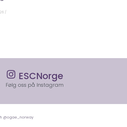
026
ESCNorge
Følg oss på Instagram
with @ogae_norway