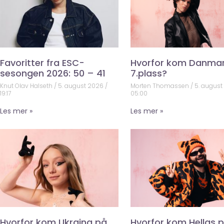
Favoritter fra ESC-
Hvorfor kom Danma
sesongen 2026: 50 – 41
7.plass?
Knut Olav Halseth
5. august 2026
Morten Thomassen
5. augus
19:17
05:00
Les mer »
Les mer »
Hvorfor kom Ukraina på
Hvorfor kom Hellas 