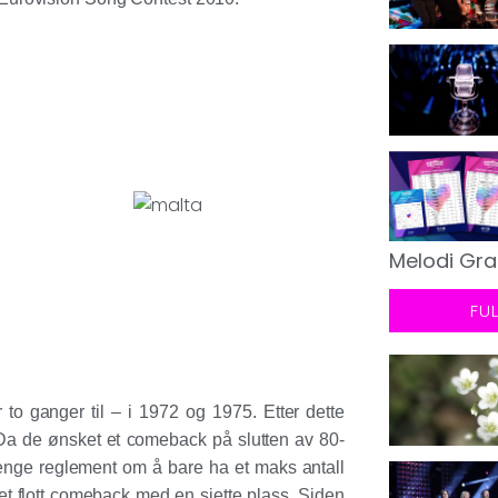
Melodi Gra
FU
to ganger til – i 1972 og 1975. Etter dette
n. Da de ønsket et comeback på slutten av 80-
strenge reglement om å bare ha et maks antall
et flott comeback med en sjette plass. Siden