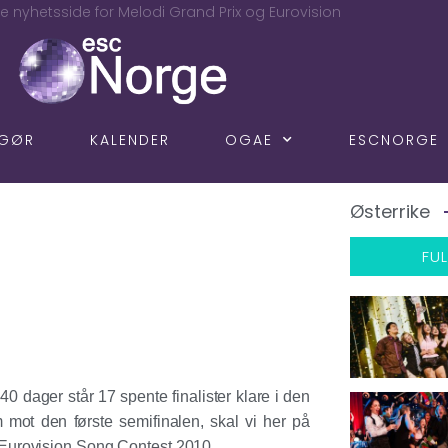
e nyhetsside for Melodi Grand Prix og Eurovision
NGØR
KALENDER
OGAE
ESCNORGE
Østerrike
FUL
 dager står 17 spente finalister klare i den
 mot den første semifinalen, skal vi her på
Eurovision Song Contest 2010.