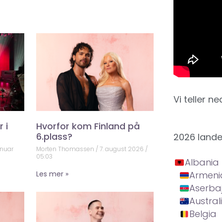
Vi teller ne
 i
Hvorfor kom Finland på
6.plass?
2026 land
anuar
Morten Thomassen
7. august 2026
05:03
Albania
Les mer »
Armeni
Aserba
Austral
Belgia