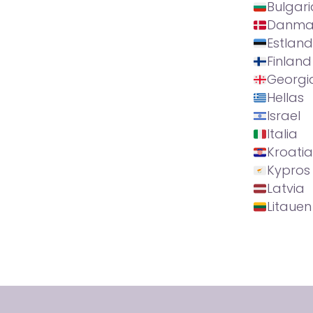
Bulgari
Danma
Estland
Finland
Georgi
Hellas
Israel
Italia
Kroatia
Kypros
Latvia
Litauen