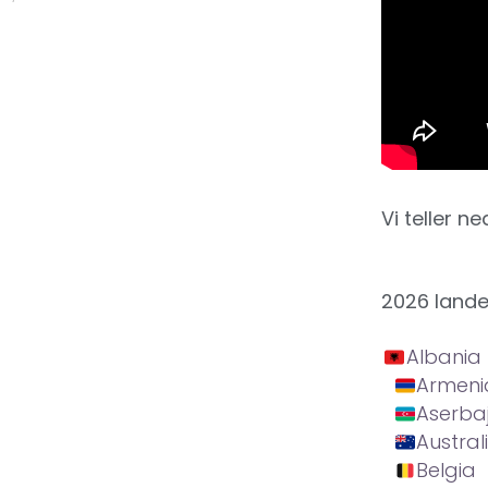
Vi teller ne
2026 land
Albania
Armeni
Aserba
Austral
Belgia