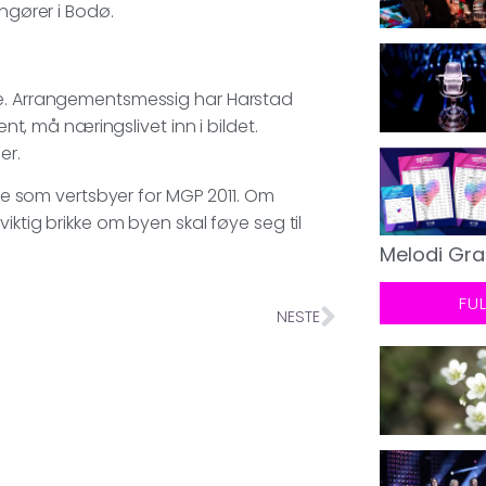
angører i Bodø.
ke. Arrangementsmessig har Harstad
ent, må næringslivet inn i bildet.
er.
are som vertsbyer for MGP 2011. Om
iktig brikke om byen skal føye seg til
Melodi Gra
FU
NESTE