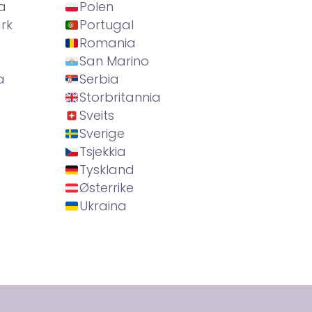
a
Polen
rk
Portugal
Romania
San Marino
a
Serbia
Storbritannia
Sveits
Sverige
Tsjekkia
Tyskland
Østerrike
Ukraina