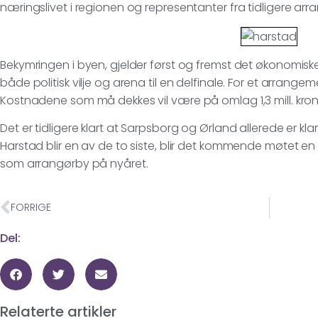
næringslivet i regionen og representanter fra tidligere arr
Bekymringen i byen, gjelder først og fremst det økonomis
både politisk vilje og arena til en delfinale. For et arrangem
Kostnadene som må dekkes vil være på omlag 1,3 mill. kron
Det er tidligere klart at Sarpsborg og Ørland allerede er kl
Harstad blir en av de to siste, blir det kommende møtet en v
som arrangørby på nyåret.
FORRIGE
Del:
Relaterte artikler