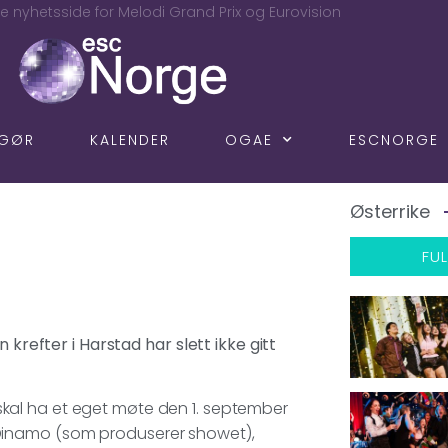
e nyhetsside for Melodi Grand Prix og Eurovision
NGØR
KALENDER
OGAE
ESCNORGE
Østerrike
FUL
 krefter i Harstad har slett ikke gitt
kal ha et eget møte den 1. september
Dinamo (som produserer showet),