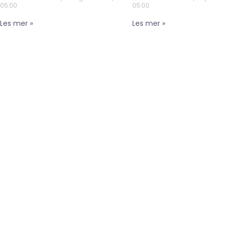
05:00
05:00
Les mer »
Les mer »