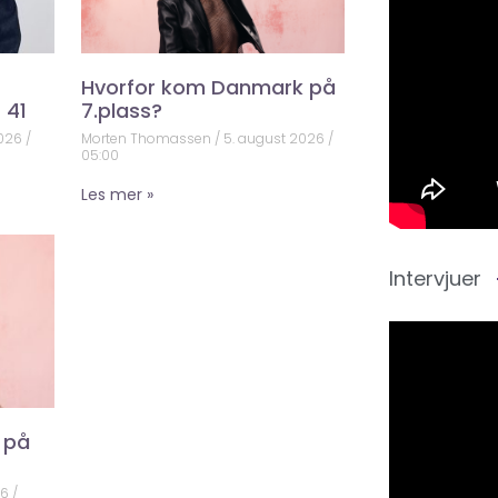
Hvorfor kom Danmark på
 41
7.plass?
2026
Morten Thomassen
5. august 2026
05:00
Les mer »
Intervjuer
 på
26