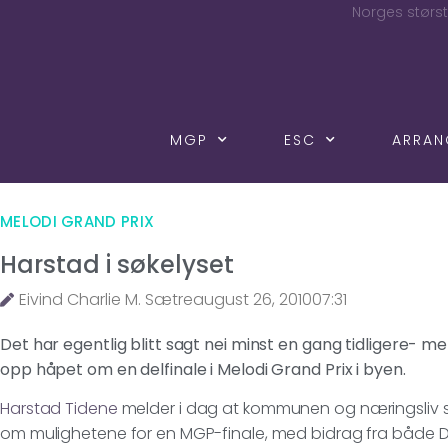
Norges størst
MGP
ESC
ARRA
MELODI GRAND PRIX
Harstad i søkelyset
Eivind Charlie M. Sætre
august 26, 2010
07:31
Det har egentlig blitt sagt nei minst en gang tidligere- men
opp håpet om en delfinale i Melodi Grand Prix i byen.
Harstad Tidene
melder i dag at kommunen og næringsliv s
om mulighetene for en MGP-finale, med bidrag fra både 