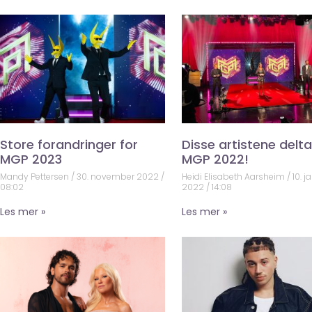
Store forandringer for
Disse artistene deltar
MGP 2023
MGP 2022!
Mandy Pettersen
30. november 2022
Heidi Elisabeth Aarsheim
10. j
08:02
2022
14:08
Les mer »
Les mer »