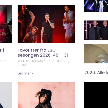
 i
Favoritter fra ESC-
sesongen 2026: 40 – 31
anuar
Knut Olav Halseth
8. august 2026
08:00
2026: Alle 
Les mer »