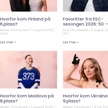
Hvorfor kom Finland på
Favoritter fra ESC-
6.plass?
sesongen 2026: 50 –
Morten Thomassen
7. august 2026
Knut Olav Halseth
5. august 
05:03
19:17
Les mer »
Les mer »
Hvorfor kom Moldova på
Hvorfor kom Ukraina
8.plass?
9.plass?
Morten Thomassen
3. august 2026
Morten Thomassen
31. juli 20