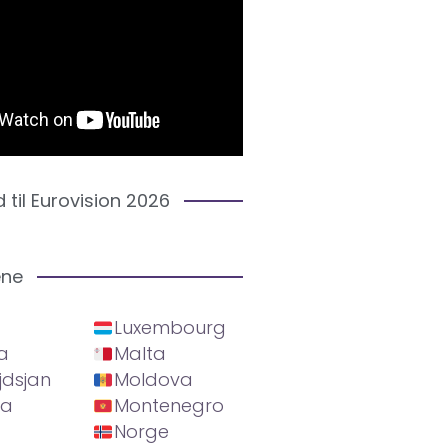
d til Eurovision 2026
ene
Luxembourg
a
Malta
jdsjan
Moldova
ia
Montenegro
Norge