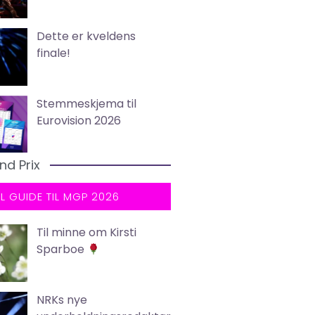
Dette er kveldens
finale!
Stemmeskjema til
Eurovision 2026
nd Prix
LL GUIDE TIL MGP 2026
Til minne om Kirsti
Sparboe
NRKs nye