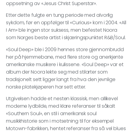
oppsetning av «Jesus Christ Superstar».
Etter dette fulgte en tung periode med alvorlig
sykdom, før en oppfølger til «Curious» kom i 2004. «All
I Am» ble ingen stor suksess, men befestet Noora
som Norges beste artist i skjæringspunktet R&B/Soul.
«Soul Deep» ble i 2009 hennes store gjennombrudd
her på hjemmebane, med flere store og anerkjente
amerikanske musikere i kulissene. «Soul Deep» var et
album der Noora lekte seg med stilarter som
tradisjonelt sett ligger langt fra hva den jevnlige
norske platekjøperen har sett etter.
Utgivelsen hadde et nesten klassisk, men allikevel
moderne lydbilde, med klare referanser til såkalt
«Southern Soul», en stil i amerikansk soul
musikkhistorie som i motsetning til for eksempel
Motown-fabrikken, hentet referanser fra så vel blues