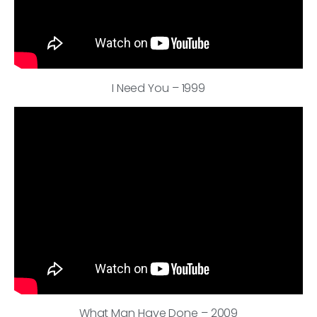
I Need You – 1999
What Man Have Done – 2009