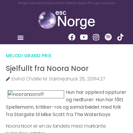
Norges største nyhetsside for Melodi Grand Prix og Eurovision
MELODI GRAND PRIX
Sjelfullt fra Noora Noor
Eivind Charlie M. Sætre
januar 26, 2011
14:27
Hun har opplevd oppturer
og nedturer: Hun har fått
Spellemann, kritiker-ros og samarbeidet med folk
fra Stargate til Mike Scott fra The Waterboys:
Noora Noor er en av landets mest markante