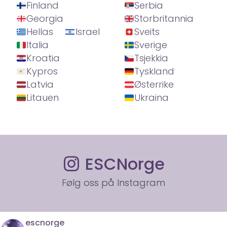
Finland
Serbia
Georgia
Storbritannia
Hellas
Israel
Sveits
Italia
Sverige
Kroatia
Tsjekkia
Kypros
Tyskland
Latvia
Østerrike
Litauen
Ukraina
ESCNorge
Følg oss på Instagram
escnorge