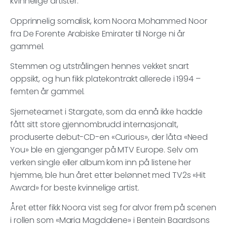
kvinnelige artister.
Opprinnelig somalisk, kom Noora Mohammed Noor
fra De Forente Arabiske Emirater til Norge ni år
gammel.
Stemmen og utstrålingen hennes vekket snart
oppsikt, og hun fikk platekontrakt allerede i 1994 –
femten år gammel.
Sjerneteamet i Stargate, som da ennå ikke hadde
fått sitt store gjennombrudd internasjonalt,
produserte debut-CD-en «Curious», der låta «Need
You» ble en gjenganger på MTV Europe. Selv om
verken single eller album kom inn på listene her
hjemme, ble hun året etter belønnet med TV2s «Hit
Award» for beste kvinnelige artist.
Året etter fikk Noora vist seg for alvor frem på scenen
i rollen som «Maria Magdalene» i Bentein Baardsons