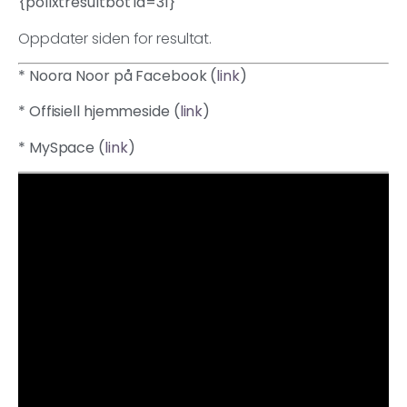
{pollxtresultbot id=31}
Oppdater siden for resultat.
* Noora Noor på Facebook (
link
)
* Offisiell hjemmeside (
link
)
* MySpace (
link
)