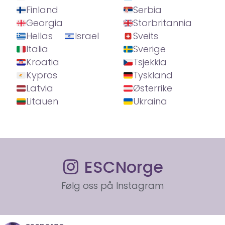
Finland
Serbia
Georgia
Storbritannia
Hellas
Israel
Sveits
Italia
Sverige
Kroatia
Tsjekkia
Kypros
Tyskland
Latvia
Østerrike
Litauen
Ukraina
ESCNorge
Følg oss på Instagram