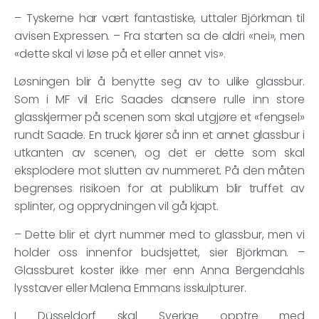
– Tyskerne har vært fantastiske, uttaler Björkman til
avisen Expressen. – Fra starten sa de aldri «nei», men
«dette skal vi løse på et eller annet vis».
Løsningen blir å benytte seg av to ulike glassbur.
Som i MF vil Eric Saades dansere rulle inn store
glasskjermer på scenen som skal utgjøre et «fengsel»
rundt Saade. En truck kjører så inn et annet glassbur i
utkanten av scenen, og det er dette som skal
eksplodere mot slutten av nummeret. På den måten
begrenses risikoen for at publikum blir truffet av
splinter, og opprydningen vil gå kjapt.
– Dette blir et dyrt nummer med to glassbur, men vi
holder oss innenfor budsjettet, sier Björkman. –
Glassburet koster ikke mer enn Anna Bergendahls
lysstaver eller Malena Ernmans isskulpturer.
I Düsseldorf skal Sverige opptre med