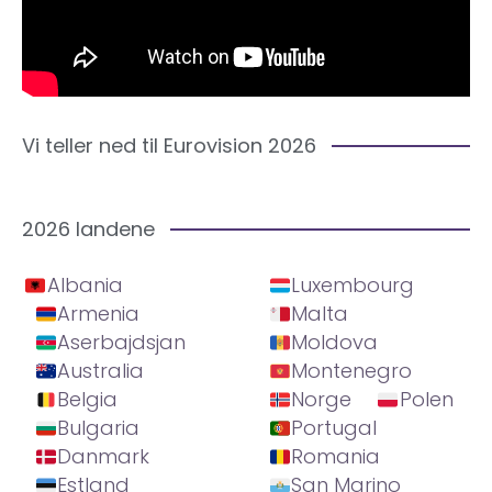
Vi teller ned til Eurovision 2026
2026 landene
Albania
Luxembourg
Armenia
Malta
Aserbajdsjan
Moldova
Australia
Montenegro
Belgia
Norge
Polen
Bulgaria
Portugal
Danmark
Romania
Estland
San Marino