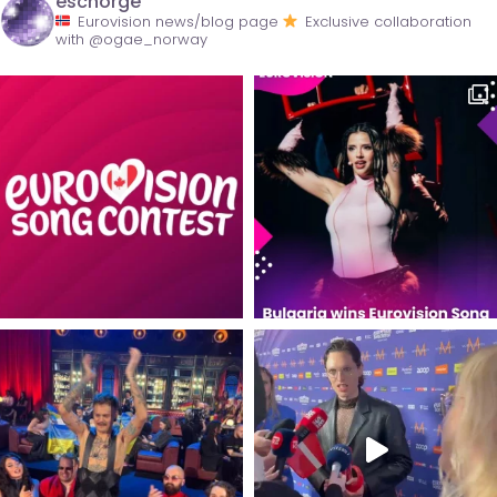
escnorge
Eurovision news/blog page
Exclusive collaboration
with @ogae_norway