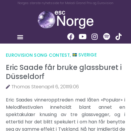
Norges største nyhetsside for Melodi Grand Prix og Eurovision
EUROVISION SONG CONTEST
,
SVERIGE
Eric Saade får bruke glassburet i
Düsseldorf
Thomas Steen
april 6, 2011
19:06
Eric Saades vinneropptreden med låten «Popular» i
Melodifestivalen inneholdt blant annet en
spektakulær knusing av tre glassvegger, og i
ettertid har det blitt spekulert i om han får benytte
seg av samme effekt i Tyskland. Nå har imidlertid de