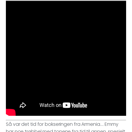
Så var det tid for bokseringen fra Armenia…. Emmy
har noe trøbbel med tonene fra tid til annen, spesielt