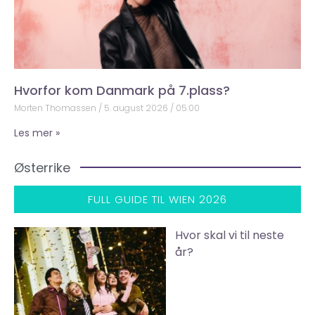
Hvorfor kom Danmark på 7.plass?
Morten Thomassen
5. august 2026
05:00
Les mer »
Østerrike
FULL GUIDE TIL WIEN 2026
Hvor skal vi til neste
år?