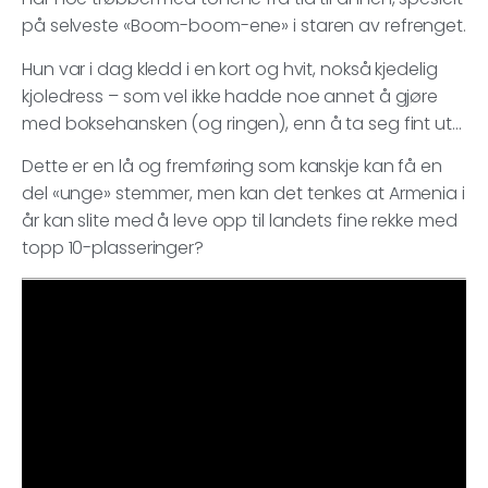
på selveste «Boom-boom-ene» i staren av refrenget.
Hun var i dag kledd i en kort og hvit, nokså kjedelig
kjoledress – som vel ikke hadde noe annet å gjøre
med boksehansken (og ringen), enn å ta seg fint ut…
Dette er en lå og fremføring som kanskje kan få en
del «unge» stemmer, men kan det tenkes at Armenia i
år kan slite med å leve opp til landets fine rekke med
topp 10-plasseringer?