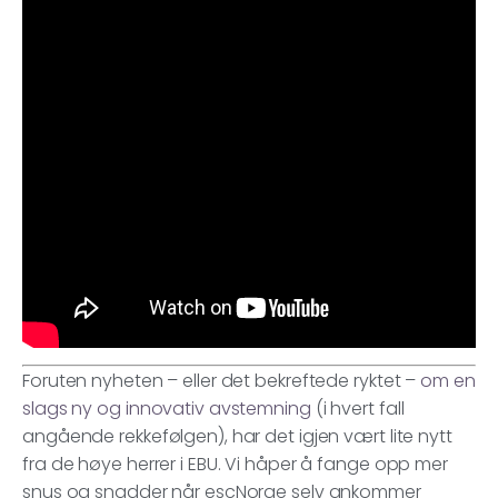
Foruten nyheten – eller det bekreftede ryktet –
om en
slags ny og innovativ avstemning
(i hvert fall
angående rekkefølgen), har det igjen vært lite nytt
fra de høye herrer i EBU. Vi håper å fange opp mer
snus og snadder når escNorge selv ankommer