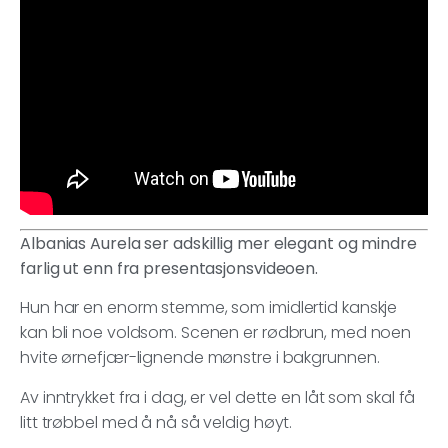
Albanias Aurela ser adskillig mer elegant og mindre
farlig ut enn fra presentasjonsvideoen.
Hun har en enorm stemme, som imidlertid kanskje
kan bli noe voldsom. Scenen er rødbrun, med noen
hvite ørnefjær-lignende mønstre i bakgrunnen.
Av inntrykket fra i dag, er vel dette en låt som skal få
litt trøbbel med å nå så veldig høyt.