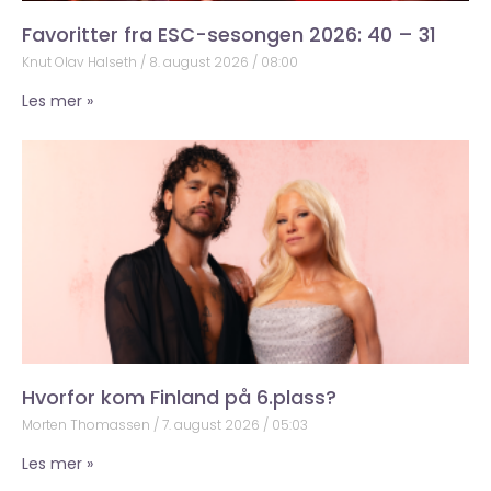
Favoritter fra ESC-sesongen 2026: 40 – 31
Knut Olav Halseth
8. august 2026
08:00
Les mer »
Hvorfor kom Finland på 6.plass?
Morten Thomassen
7. august 2026
05:03
Les mer »