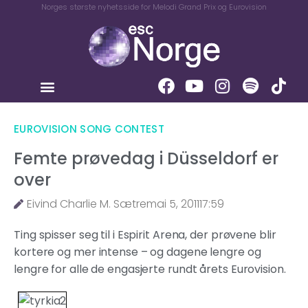
Norges største nyhetsside for Melodi Grand Prix og Eurovision
EUROVISION SONG CONTEST
Femte prøvedag i Düsseldorf er
over
Eivind Charlie M. Sætre
mai 5, 2011
17:59
Ting spisser seg til i Espirit Arena, der prøvene blir
kortere og mer intense – og dagene lengre og
lengre for alle de engasjerte rundt årets Eurovision.