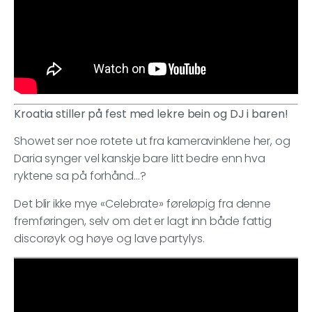
Kroatia stiller på fest med lekre bein og DJ i baren!
Showet ser noe rotete ut fra kameravinklene her, og
Daria synger vel kanskje bare litt bedre enn hva
ryktene sa på forhånd…?
Det blir ikke mye «Celebrate» føreløpig fra denne
fremføringen, selv om det er lagt inn både fattig
discorøyk og høye og lave partylys.