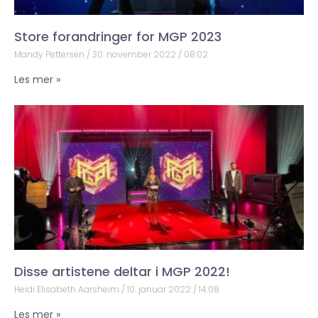
Store forandringer for MGP 2023
Mandy Pettersen
30. november 2022
08:02
Les mer »
Disse artistene deltar i MGP 2022!
Heidi Elisabeth Aarsheim
10. januar 2022
14:08
Les mer »