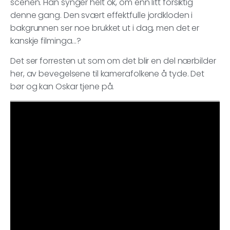
scenen. Han synger helt ok, om enn litt forsiktig
denne gang. Den svært effektfulle jordkloden i
bakgrunnen ser noe brukket ut i dag, men det er
kanskje filminga…?
Det ser forresten ut som om det blir en del nærbilder
her, av bevegelsene til kamerafolkene å tyde. Det
bør og kan Oskar tjene på.