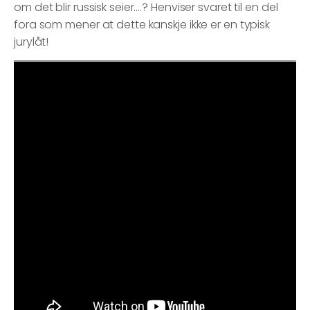
om det blir russisk seier….? Henviser svaret til en del
fora som mener at dette kanskje ikke er en typisk
jurylåt!