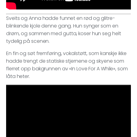
Sveits og Anna hadde funnet en rød og glitre-
blinkende kjole denne gang. Hun synger som en
drøm, og sammen med gutta, koser hun seg helt
tydelig på scenen.
En fin og søt fremføring, vokalstøtt, som kanskje ikke
hadde trengt de statiske stjernene og skyene som
flerret opp bakgrunnen av «In Love For A While», som
låta heter.