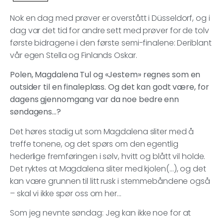
Nok en dag med prøver er overstått i Düsseldorf, og i
dag var det tid for andre sett med prøver for de tolv
første bidragene i den første semi-finalene: Deriblant
vår egen Stella og Finlands Oskar.
Polen, Magdalena Tul og «Jestem» regnes som en
outsider til en finaleplass. Og det kan godt være, for
dagens gjennomgang var da noe bedre enn
søndagens…?
Det høres stadig ut som Magdalena sliter med å
treffe tonene, og det spørs om den egentlig
hederlige fremføringen i sølv, hvitt og blått vil holde.
Det ryktes at Magdalena sliter med kjolen(…), og det
kan være grunnen til litt rusk i stemmebåndene også
– skal vi ikke spør oss om her…
Som jeg nevnte søndag: Jeg kan ikke noe for at