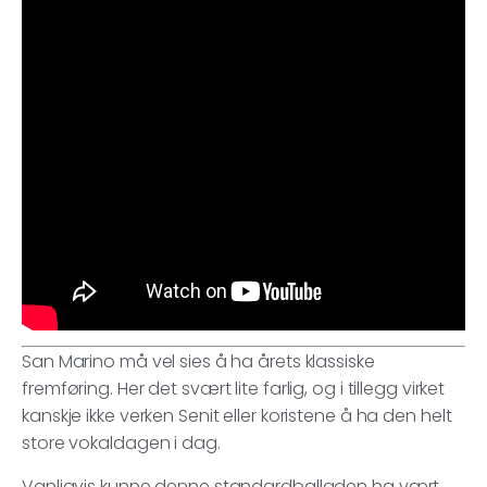
San Marino må vel sies å ha årets klassiske
fremføring. Her det svært lite farlig, og i tillegg virket
kanskje ikke verken Senit eller koristene å ha den helt
store vokaldagen i dag.
Vanligvis kunne denne standardballaden ha vært