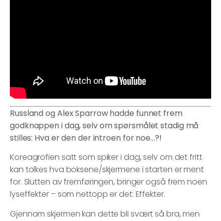
Russland og Alex Sparrow hadde funnet frem
godknappen i dag, selv om spørsmålet stadig må
stilles: Hva er den der introen for noe…?!
Koreagrofien satt som spiker i dag, selv om det fritt
kan tolkes hva boksene/skjermene i starten er ment
for. Slutten av fremføringen, bringer også frem noen
lyseffekter – som nettopp er det: Effekter.
Gjennom skjermen kan dette bli svært så bra, men