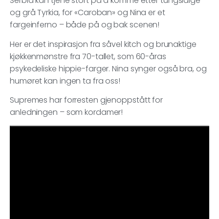
Serbia kan tjene stort på å komme etter tungsidige
og grå Tyrkia, for «Caroban» og Nina er et
fargeinferno – både på og bak scenen!
Her er det inspirasjon fra såvel kitch og brunaktige
kjøkkenmønstre fra 70-tallet, som 60-åras
psykedeliske hippie-farger. Nina synger også bra, og
humøret kan ingen ta fra oss!
Supremes har forresten gjenoppstått for
anledningen – som kordamer!