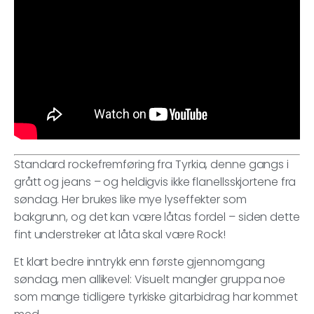
Standard rockefremføring fra Tyrkia, denne gangs i
grått og jeans – og heldigvis ikke flanellsskjortene fra
søndag. Her brukes like mye lyseffekter som
bakgrunn, og det kan være låtas fordel – siden dette
fint understreker at låta skal være Rock!
Et klart bedre inntrykk enn første gjennomgang
søndag, men allikevel: Visuelt mangler gruppa noe
som mange tidligere tyrkiske gitarbidrag har kommet