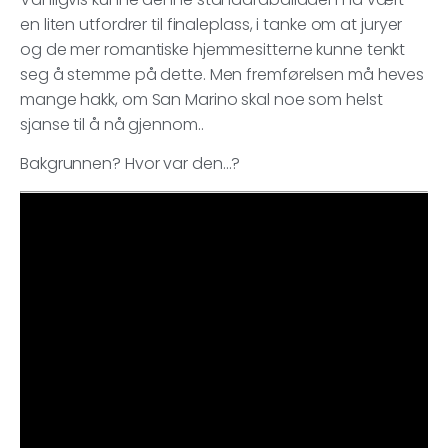
en liten utfordrer til finaleplass, i tanke om at juryer
og de mer romantiske hjemmesitterne kunne tenkt
seg å stemme på dette. Men fremførelsen må heves
mange hakk, om San Marino skal noe som helst
sjanse til å nå gjennom..
Bakgrunnen? Hvor var den…?