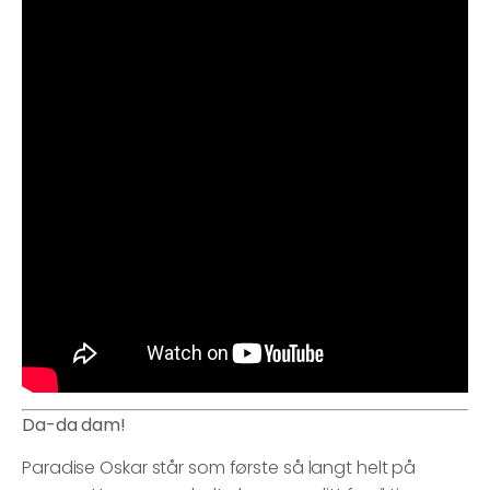
Da-da dam!
Paradise Oskar står som første så langt helt på