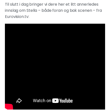
Til slutt i dag bringer vi dere her et litt annerledes
innslag om Stella – både foran og bak scenen – fra
Eurovision.tv: