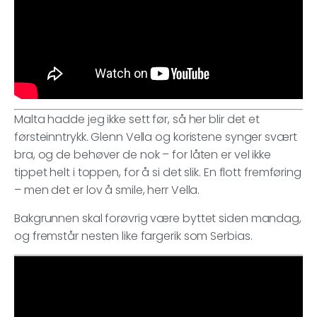
Malta hadde jeg ikke sett før, så her blir det et
førsteinntrykk. Glenn Vella og koristene synger svært
bra, og de behøver de nok – for låten er vel ikke
tippet helt i toppen, for å si det slik. En flott fremføring
– men det er lov å smile, herr Vella.
Bakgrunnen skal forøvrig være byttet siden mandag,
og fremstår nesten like fargerik som Serbias.