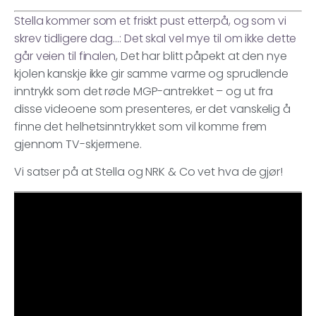
Stella kommer som et friskt pust etterpå, og som vi
skrev tidligere dag…: Det skal vel mye til om ikke dette
går veien til finalen
, Det har blitt påpekt at den nye
kjolen kanskje ikke gir samme varme og sprudlende
inntrykk som det røde MGP-antrekket – og ut fra
disse videoene som presenteres, er det vanskelig å
finne det helhetsinntrykket som vil komme frem
gjennom TV-skjermene.
Vi satser på at Stella og NRK & Co vet hva de gjør!