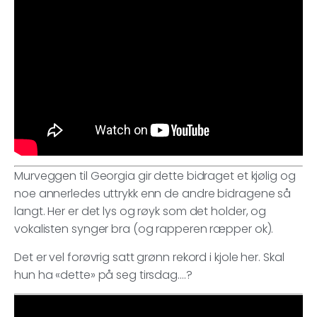
Murveggen til Georgia gir dette bidraget et kjølig og
noe annerledes uttrykk enn de andre bidragene så
langt. Her er det lys og røyk som det holder, og
vokalisten synger bra (og rapperen ræpper ok).
Det er vel forøvrig satt grønn rekord i kjole her. Skal
hun ha «dette» på seg tirsdag….?