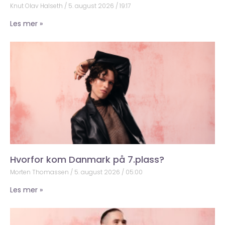
Knut Olav Halseth
5. august 2026
19:17
Les mer »
Hvorfor kom Danmark på 7.plass?
Morten Thomassen
5. august 2026
05:00
Les mer »