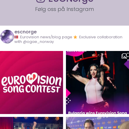
Følg oss på Instagram
escnorge
Eurovision news/blog page
Exclusive collaboration
with @ogae_norway