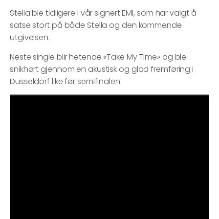
Stella ble tidligere i vår signert EMI, som har valgt å
satse stort på både Stella og den kommende
utgivelsen.
Neste single blir hetende «Take My Time» og ble
snikhørt gjennom en akustisk og glad fremføring i
Düsseldorf like før semifinalen.