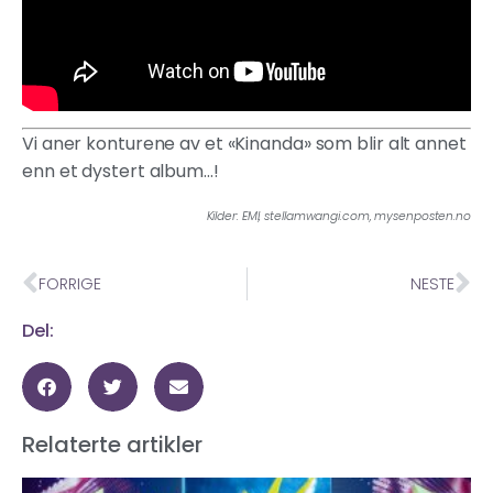
Vi aner konturene av et «Kinanda» som blir alt annet
enn et dystert album…!
Kilder: EMI, stellamwangi.com, mysenposten.no
FORRIGE
NESTE
Del:
Relaterte artikler