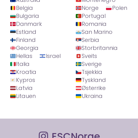
Belgia
Norge
Polen
Bulgaria
Portugal
Danmark
Romania
Estland
San Marino
Finland
Serbia
Georgia
Storbritannia
Hellas
Israel
Sveits
Italia
Sverige
Kroatia
Tsjekkia
Kypros
Tyskland
Latvia
Østerrike
Litauen
Ukraina
ESCNorge