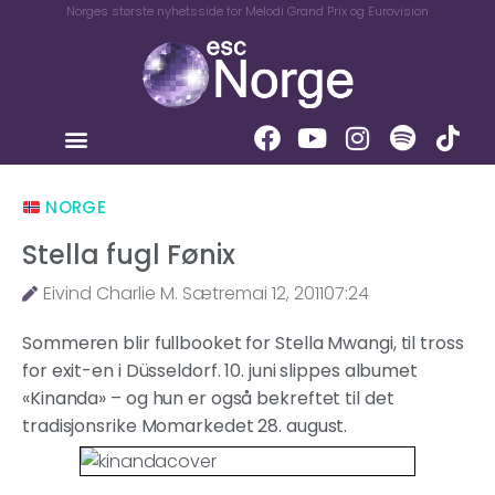
Norges største nyhetsside for Melodi Grand Prix og Eurovision
NORGE
Stella fugl Fønix
Eivind Charlie M. Sætre
mai 12, 2011
07:24
Sommeren blir fullbooket for Stella Mwangi, til tross
for exit-en i Düsseldorf. 10. juni slippes albumet
«Kinanda» – og hun er også bekreftet til det
tradisjonsrike Momarkedet 28. august.