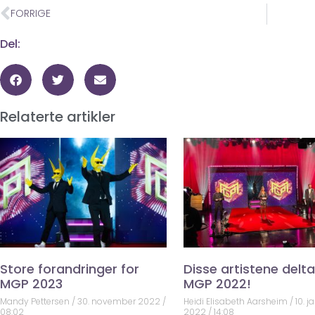
FORRIGE
Del:
Relaterte artikler
Store forandringer for
Disse artistene deltar
MGP 2023
MGP 2022!
Mandy Pettersen
30. november 2022
Heidi Elisabeth Aarsheim
10. j
08:02
2022
14:08