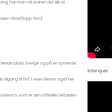
ang, har man nå ordnet det slik at
 oddsen disse(topp fem):
d, tiende plass Sverige og på en syttende
Intervjuer
du tilgang til SVT 1 vises denne også her
vision.tv som er den offisielle nettsiden