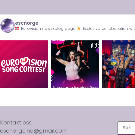
escnorge
Eurovision news/blog page
Exclusive collaboration 
Kontakt oss:
escnorge.no@gmail.com