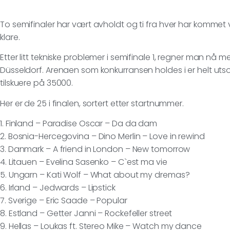
To semifinaler har vært avholdt og ti fra hver har kommet
klare.
Etter litt tekniske problemer i semifinale 1, regner man nå m
Düsseldorf. Arenaen som konkurransen holdes i er helt utsolg
tilskuere på 35000.
Her er de 25 i finalen, sortert etter startnummer.
1. Finland – Paradise Oscar – Da da dam
2. Bosnia-Hercegovina – Dino Merlin – Love in rewind
3. Danmark – A friend in London – New tomorrow
4. Litauen – Evelina Sasenko – C`est ma vie
5. Ungarn – Kati Wolf – What about my dremas?
6. Irland – Jedwards – Lipstick
7. Sverige – Eric Saade – Popular
8. Estland – Getter Janni – Rockefeller street
9. Hellas – Loukas ft. Stereo Mike – Watch my dance