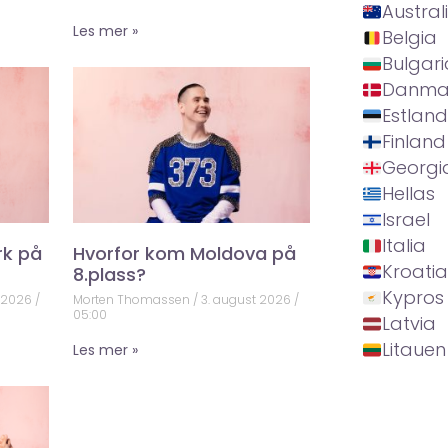
Austral
Les mer »
Belgia
Bulgari
Danma
Estland
Finland
Georgi
Hellas
Israel
Italia
rk på
Hvorfor kom Moldova på
Kroatia
8.plass?
Kypros
t 2026
Morten Thomassen
3. august 2026
05:00
Latvia
Litauen
Les mer »