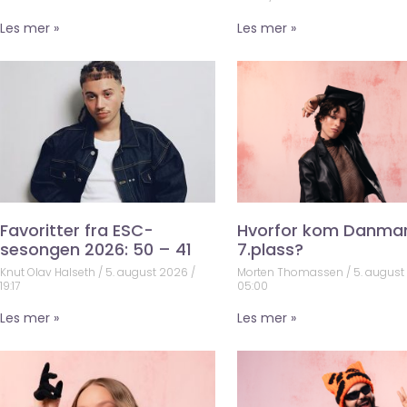
Les mer »
Les mer »
Favoritter fra ESC-
Hvorfor kom Danma
sesongen 2026: 50 – 41
7.plass?
Knut Olav Halseth
5. august 2026
Morten Thomassen
5. augus
19:17
05:00
Les mer »
Les mer »