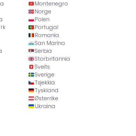
ia
Montenegro
Norge
a
Polen
rk
Portugal
Romania
San Marino
a
Serbia
Storbritannia
Sveits
Sverige
Tsjekkia
Tyskland
Østerrike
Ukraina