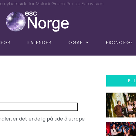
e nyhetsside for Melodi Grand Prix og Eurovision
NGØR
KALENDER
OGAE
ESCNORGE
FUL
naler, er det endelig på tide å utrope