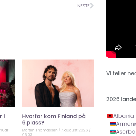
NESTE
Vi teller ne
2026 land
Albania
 i
Hvorfor kom Finland på
6.plass?
Armeni
anuar
Morten Thomassen
7. august 2026
Aserba
05:03