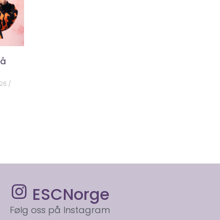
på
026
ESCNorge
Følg oss på Instagram