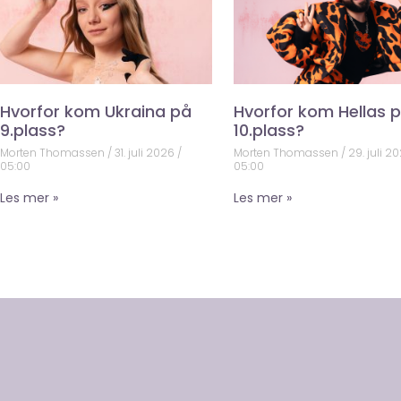
Hvorfor kom Ukraina på
Hvorfor kom Hellas 
9.plass?
10.plass?
Morten Thomassen
31. juli 2026
Morten Thomassen
29. juli 2
05:00
05:00
Les mer »
Les mer »