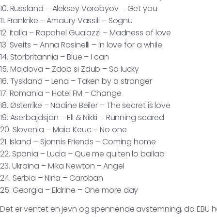
10. Russland – Aleksey Vorobyov – Get you
11. Frankrike – Amaury Vassili – Sognu
12. Italia – Rapahel Gualazzi – Madness of love
13. Sveits – Anna Rosinelli – In love for a while
14. Storbritannia – Blue – I can
15. Moldova – Zdob si Zdub – So lucky
16. Tyskland – Lena – Taken by a stranger
17. Romania – Hotel FM – Change
18. Østerrike – Nadine Beiler – The secret is love
19. Aserbajdsjan – Ell & Nikki – Running scared
20. Slovenia – Maia Keuc – No one
21. Island – Sjonnis Friends – Coming home
22. Spania – Lucia – Que me quiten lo bailao
23. Ukraina – Mika Newton – Angel
24. Serbia – Nina – Caroban
25. Georgia – Eldrine – One more day
Det er ventet en jevn og spennende avstemning, da EBU 