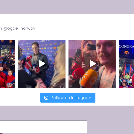
with @ogae_norway
Follow on Instagram