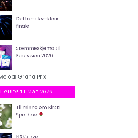
Dette er kveldens
finale!
Stemmeskjema til
Eurovision 2026
Melodi Grand Prix
LL GUIDE TIL MGP 2026
Til minne om Kirsti
Sparboe
NRKs nye