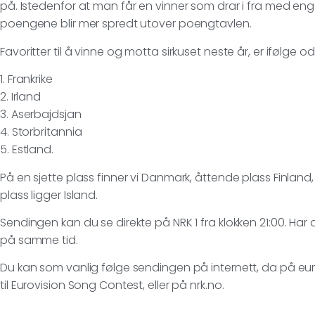
på. Istedenfor at man får en vinner som drar i fra med eng
poengene blir mer spredt utover poengtavlen.
Favoritter til å vinne og motta sirkuset neste år, er ifølge
1. Frankrike
2. Irland
3. Aserbajdsjan
4. Storbritannia
5. Estland.
På en sjette plass finner vi Danmark, åttende plass Finlan
plass ligger Island.
Sendingen kan du se direkte på NRK 1 fra klokken 21:00. Har 
på samme tid.
Du kan som vanlig følge sendingen på internett, da på euro
til Eurovision Song Contest, eller på nrk.no.