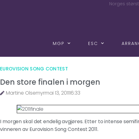
Norges størst
MGP
ESC
ARRA
EUROVISION SONG CONTEST
Den store finalen i morgen
Martine Olsemyr
mai 13, 2011
16:33
I morgen skal det endelig avgjøres. Etter to intense semifi
vinneren av Eurovision Song Contest 2011.