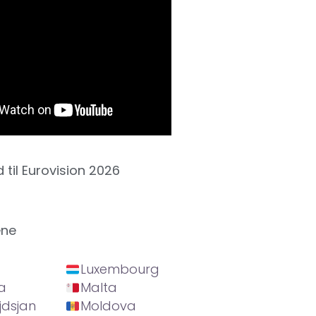
d til Eurovision 2026
ene
Luxembourg
a
Malta
jdsjan
Moldova