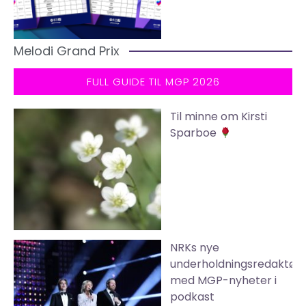
Melodi Grand Prix
FULL GUIDE TIL MGP 2026
Til minne om Kirsti
Sparboe
NRKs nye
underholdningsredaktør
med MGP-nyheter i
podkast