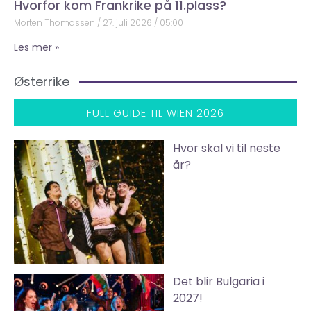
Hvorfor kom Frankrike på 11.plass?
Morten Thomassen
27. juli 2026
05:00
Les mer »
Østerrike
FULL GUIDE TIL WIEN 2026
Hvor skal vi til neste
år?
Det blir Bulgaria i
2027!