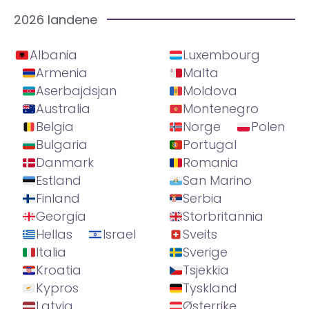
2026 landene
Albania
Luxembourg
Armenia
Malta
Aserbajdsjan
Moldova
Australia
Montenegro
Belgia
Norge
Polen
Bulgaria
Portugal
Danmark
Romania
Estland
San Marino
Finland
Serbia
Georgia
Storbritannia
Hellas
Israel
Sveits
Italia
Sverige
Kroatia
Tsjekkia
Kypros
Tyskland
Latvia
Østerrike