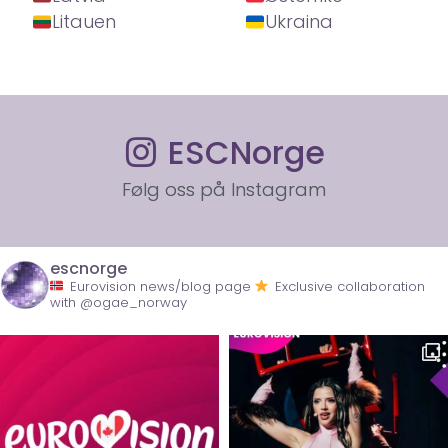
Litauen
Ukraina
ESCNorge
Følg oss på Instagram
escnorge
Eurovision news/blog page
Exclusive collaboration
with @ogae_norway