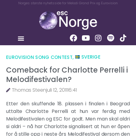
Norges største nyhetsside for Melodi Grand Prix og Eurovision
EUROVISION SONG CONTEST
,
SVERIGE
Comeback for Charlotte Perrelli i
Melodifestivalen?
Thomas Steen
juli 12, 2011
16:41
Etter den skuffende 18. plassen i finalen i Beograd
uttalte Charlotte Perrelli at hun var ferdig med
Melodifestivalen og ESC for godt. Men man skal aldri
si aldri – nå har Charlotte signalisert at hun er åpen
for å stille opp i neste års Melodifestival dersom den