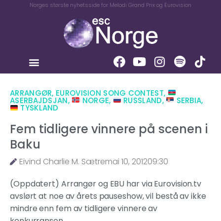
Norges største nyhetsside for Melodi Grand Prix og Eurovision
ARRANGØR
,
EUROVISION SONG CONTEST
,
ASERBAJDSJAN
,
NORGE
,
RUSSLAND
,
SERBIA
,
TYSKLAND
Fem tidligere vinnere på scenen i
Baku
Eivind Charlie M. Sætre
mai 10, 2012
09:30
(Oppdatert) Arrangør og EBU har via Eurovision.tv
avslørt at noe av årets pauseshow, vil bestå av ikke
mindre enn fem av tidligere vinnere av
konkurransen.