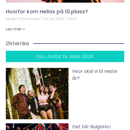
Hvorfor kom Hellas på 10.plass?
Morten Thomassen
29. juli 2026
05:00
Les mer »
Østerrike
FULL GUIDE TIL WIEN 2026
Hvor skal vi til neste
år?
Det blir Bulgaria i