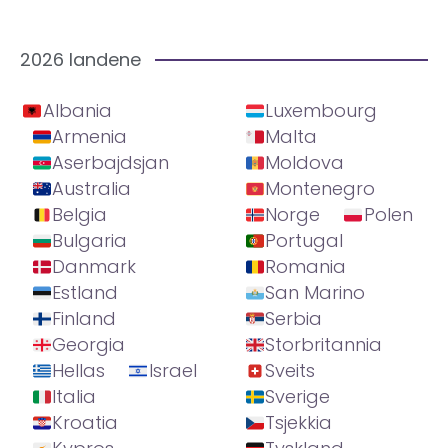
2026 landene
Albania
Luxembourg
Armenia
Malta
Aserbajdsjan
Moldova
Australia
Montenegro
Belgia
Norge
Polen
Bulgaria
Portugal
Danmark
Romania
Estland
San Marino
Finland
Serbia
Georgia
Storbritannia
Hellas
Israel
Sveits
Italia
Sverige
Kroatia
Tsjekkia