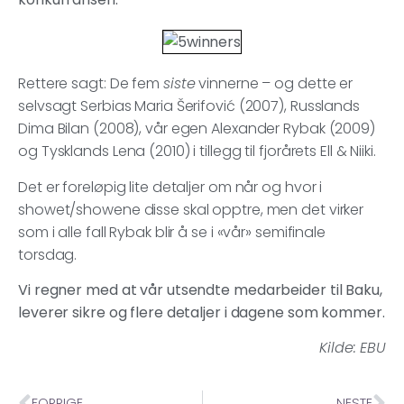
Rettere sagt: De fem
siste
vinnerne – og dette er
selvsagt Serbias Maria Šerifović (2007), Russlands
Dima Bilan (2008), vår egen Alexander Rybak (2009)
og Tysklands Lena (2010) i tillegg til fjorårets Ell & Niiki.
Det er foreløpig lite detaljer om når og hvor i
showet/showene disse skal opptre, men det virker
som i alle fall Rybak blir å se i «vår» semifinale
torsdag.
Vi regner med at vår utsendte medarbeider til Baku,
leverer sikre og flere detaljer i dagene som kommer.
Kilde: EBU
FORRIGE
NESTE