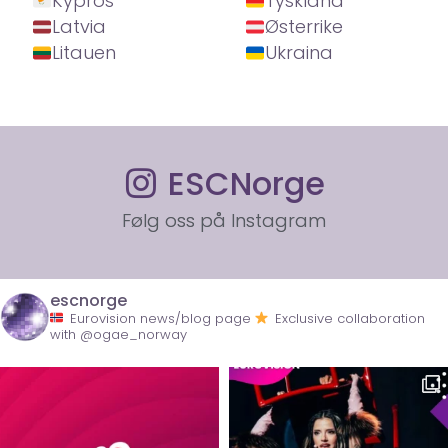
Kypros
Tyskland
Latvia
Østerrike
Litauen
Ukraina
ESCNorge
Følg oss på Instagram
escnorge
Eurovision news/blog page
Exclusive collaboration
with @ogae_norway