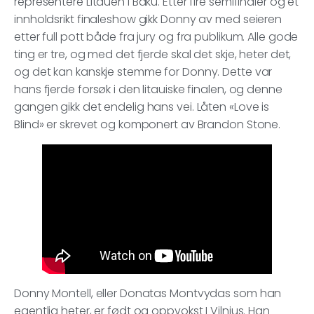
representere Litauen i Baku. Etter fire semifinaler og et
innholdsrikt finaleshow gikk Donny av med seieren
etter full pott både fra jury og fra publikum. Alle gode
ting er tre, og med det fjerde skal det skje, heter det,
og det kan kanskje stemme for Donny. Dette var
hans fjerde forsøk i den litauiske finalen, og denne
gangen gikk det endelig hans vei. Låten «Love is
Blind» er skrevet og komponert av Brandon Stone.
Donny Montell, eller Donatas Montvydas som han
egentlig heter, er født og oppvokst I Vilnius. Han