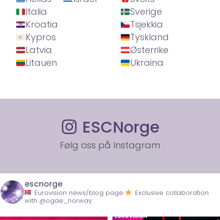
Italia
Sverige
Kroatia
Tsjekkia
Kypros
Tyskland
Latvia
Østerrike
Litauen
Ukraina
ESCNorge
Følg oss på Instagram
escnorge
Eurovision news/blog page
Exclusive collaboration
with @ogae_norway