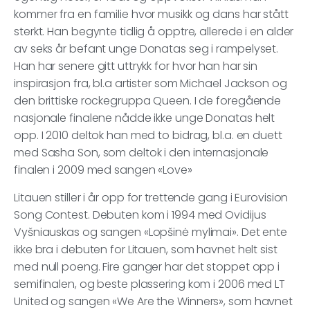
kommer fra en familie hvor musikk og dans har stått
sterkt. Han begynte tidlig å opptre, allerede i en alder
av seks år befant unge Donatas seg i rampelyset.
Han har senere gitt uttrykk for hvor han har sin
inspirasjon fra, bl.a artister som Michael Jackson og
den brittiske rockegruppa Queen. I de foregående
nasjonale finalene nådde ikke unge Donatas helt
opp. I 2010 deltok han med to bidrag, bl.a. en duett
med Sasha Son, som deltok i den internasjonale
finalen i 2009 med sangen «Love»
Litauen stiller i år opp for trettende gang i Eurovision
Song Contest. Debuten kom i 1994 med Ovidijus
Vyšniauskas og sangen «Lopšinė mylimai». Det ente
ikke bra i debuten for Litauen, som havnet helt sist
med null poeng. Fire ganger har det stoppet opp i
semifinalen, og beste plassering kom i 2006 med LT
United og sangen «We Are the Winners», som havnet