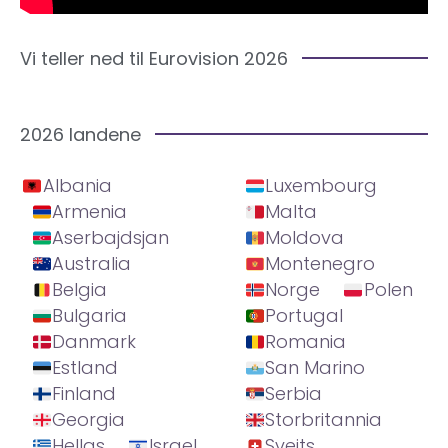
Vi teller ned til Eurovision 2026
2026 landene
Albania
Luxembourg
Armenia
Malta
Aserbajdsjan
Moldova
Australia
Montenegro
Belgia
Norge
Polen
Bulgaria
Portugal
Danmark
Romania
Estland
San Marino
Finland
Serbia
Georgia
Storbritannia
Hellas
Israel
Sveits