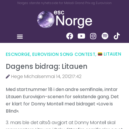
Norges største nyhetsside for Melodi Grand Prix og Eurovision
ESCNORGE
,
EUROVISION SONG CONTEST
,
LITAUEN
Dagens bidrag: Litauen
Hege Michalsen
mai 14, 2012
17:42
Med startnummer 18 i den andre semifinale, inntar
Litauen Eurovisjon-scenen for sekstende gang. Det
er klart for Donny Montell med bidraget «Love is
Blind».
3. mars ble det altså avgjort at Donny Montell skal