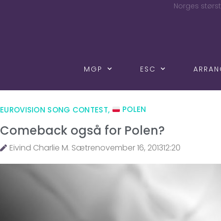
Norges størst
MGP
ESC
ARRA
EUROVISION SONG CONTEST
,
POLEN
Comeback også for Polen?
Eivind Charlie M. Sætre
november 16, 2013
12:20