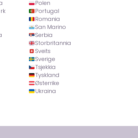
a
Polen
rk
Portugal
Romania
San Marino
a
Serbia
Storbritannia
Sveits
Sverige
Tsjekkia
Tyskland
Østerrike
Ukraina