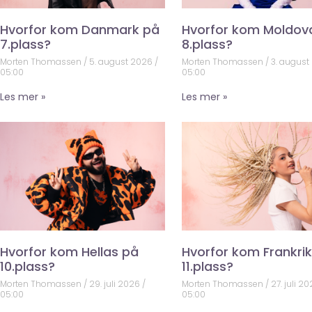
Hvorfor kom Danmark på
Hvorfor kom Moldov
7.plass?
8.plass?
Morten Thomassen
5. august 2026
Morten Thomassen
3. august
05:00
05:00
Les mer »
Les mer »
Hvorfor kom Hellas på
Hvorfor kom Frankri
10.plass?
11.plass?
Morten Thomassen
29. juli 2026
Morten Thomassen
27. juli 2
05:00
05:00