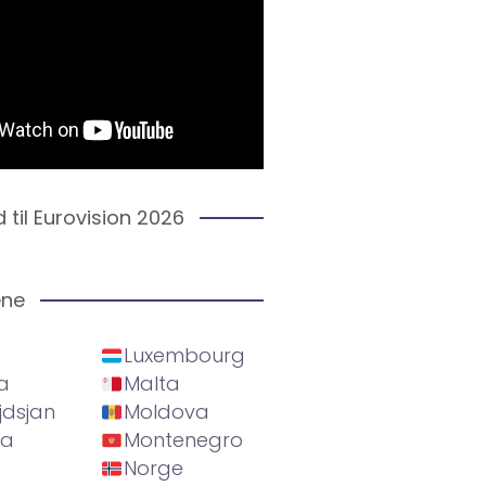
d til Eurovision 2026
ene
Luxembourg
a
Malta
jdsjan
Moldova
ia
Montenegro
Norge