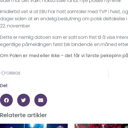
siden har det vært nokså stille rundt nye polske nyheter.
Imidlertid vet vi at EBU har hatt samtaler med TVP i høst, 
dager siden at en endelig beslutning om polsk deltakelse i Kø
22. november.
Dette er nemlig datoen som er satt som frist til å vise
inter
egentlige påmeldingen først blir bindende en måned etter
Om Polen er med eller ikke – det får vi første pekepinn på
FORRIGE
Del:
Relaterte artikler