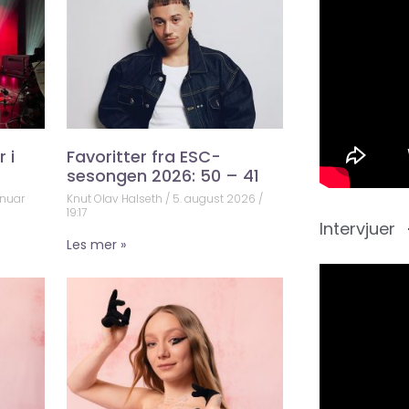
 i
Favoritter fra ESC-
sesongen 2026: 50 – 41
anuar
Knut Olav Halseth
5. august 2026
19:17
Intervjuer
Les mer »