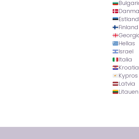
Bulgari
Danma
Estland
Finland
Georgi
Hellas
Israel
Italia
Kroatia
Kypros
Latvia
Litauen