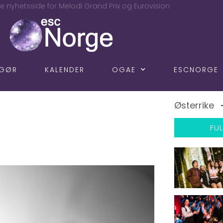
e nyhetsside for Melodi Grand Prix og Eurovision
NGØR
KALENDER
OGAE
ESCNORGE
Østerrike
FUL