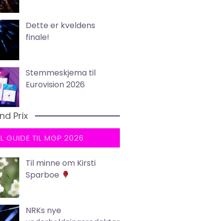
Dette er kveldens
finale!
Stemmeskjema til
Eurovision 2026
nd Prix
LL GUIDE TIL MGP 2026
Til minne om Kirsti
Sparboe
NRKs nye