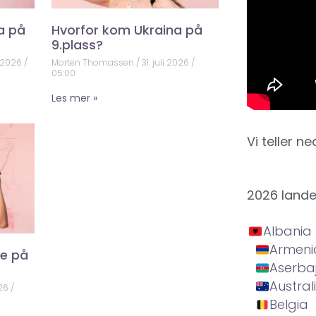
a på
Hvorfor kom Ukraina på
9.plass?
 2026
Morten Thomassen
31. juli 2026
05:00
Les mer »
Vi teller ne
2026 land
Albania
Armeni
ke på
Aserba
Austral
026
Belgia