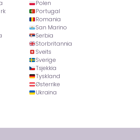
a
Polen
rk
Portugal
Romania
San Marino
a
Serbia
Storbritannia
Sveits
Sverige
Tsjekkia
Tyskland
Østerrike
Ukraina