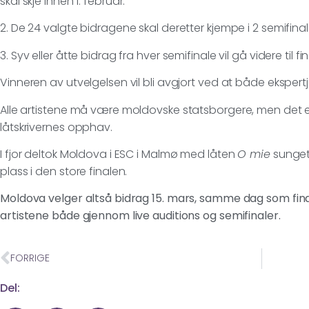
skal skje innen 1. februar.
2. De 24 valgte bidragene skal deretter kjempe i 2 semifinale
3. Syv eller åtte bidrag fra hver semifinale vil gå videre til
Vinneren av utvelgelsen vil bli avgjort ved at både ekspertju
Alle artistene må være moldovske statsborgere, men det e
låtskrivernes opphav.
I fjor deltok Moldova i ESC i Malmø med låten
O mie
sunget 
plass i den store finalen.
Moldova velger altså bidrag 15. mars, samme dag som final
artistene både gjennom live auditions og semifinaler.
FORRIGE
Del: