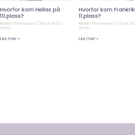
Hvorfor kom Hellas på
Hvorfor kom Frankri
10.plass?
11.plass?
Morten Thomassen
29. juli 2026
Morten Thomassen
27. juli 2
05:00
05:00
Les mer »
Les mer »