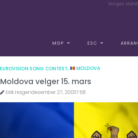
Norges størst
MGP
ESC
ARRA
EUROVISION SONG CONTEST
,
MOLDOVA
Moldova velger 15. mars
Eirik Hagen
desember 27, 2013
17:58