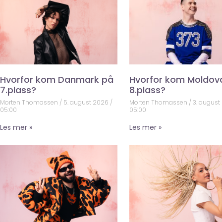
Hvorfor kom Danmark på
Hvorfor kom Moldov
7.plass?
8.plass?
Morten Thomassen
5. august 2026
Morten Thomassen
3. august
05:00
05:00
Les mer »
Les mer »