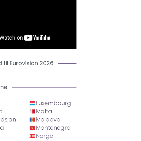
d til Eurovision 2026
ene
Luxembourg
a
Malta
jdsjan
Moldova
ia
Montenegro
Norge