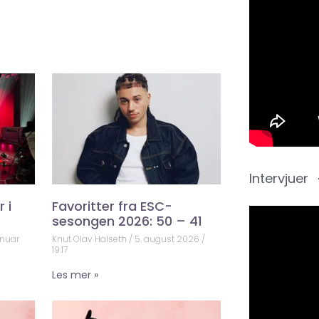
Intervjuer
 i
Favoritter fra ESC-
sesongen 2026: 50 – 41
anuar
Knut Olav Halseth
5. august 2026
19:17
Les mer »