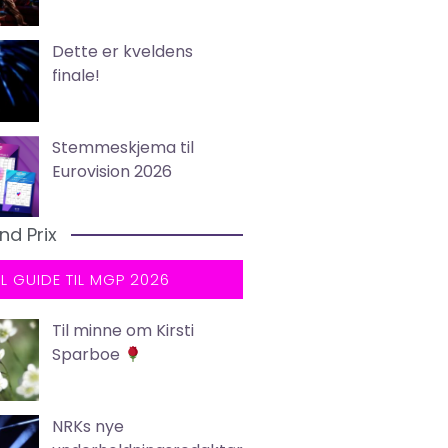
Dette er kveldens
finale!
Stemmeskjema til
Eurovision 2026
nd Prix
LL GUIDE TIL MGP 2026
Til minne om Kirsti
Sparboe
NRKs nye