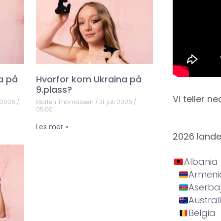
a på
Hvorfor kom Ukraina på
9.plass?
Vi teller ne
 2026
Morten Thomassen
31. juli 2026
05:00
Les mer »
2026 land
Albania
Armeni
Aserba
Austral
Belgia