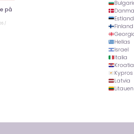
Bulgari
ke på
Danma
Estland
026
Finland
Georgi
Hellas
Israel
Italia
Kroatia
Kypros
Latvia
Litauen