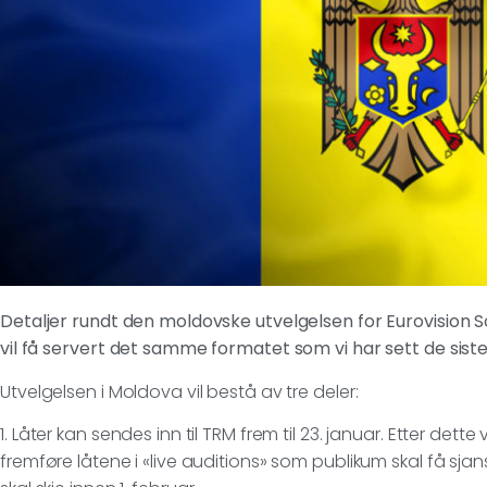
Detaljer rundt den moldovske utvelgelsen for Eurovision So
vil få servert det samme formatet som vi har sett de sist
Utvelgelsen i Moldova vil bestå av tre deler:
1. Låter kan sendes inn til TRM frem til 23. januar. Etter dette 
fremføre låtene i «live auditions» som publikum skal få sjans