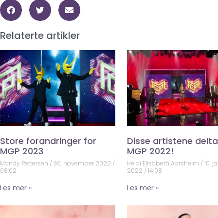
Relaterte artikler
Store forandringer for
Disse artistene deltar
MGP 2023
MGP 2022!
Mandy Pettersen
30. november 2022
Heidi Elisabeth Aarsheim
10. j
08:02
2022
14:08
Les mer »
Les mer »