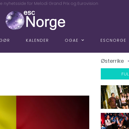
e nyhetsside for Melodi Grand Prix og Eurovision
NGØR
KALENDER
OGAE
ESCNORGE
Østerrike
FUL