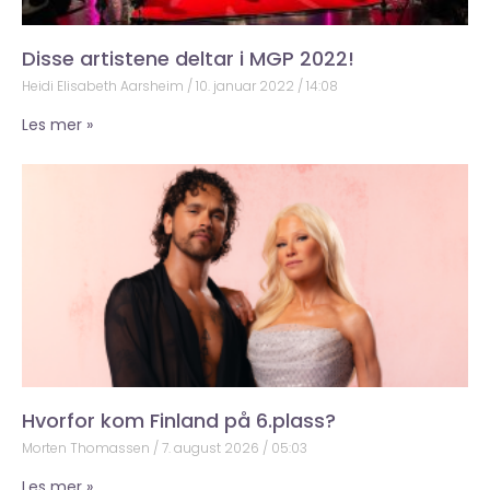
Disse artistene deltar i MGP 2022!
Heidi Elisabeth Aarsheim
10. januar 2022
14:08
Les mer »
Hvorfor kom Finland på 6.plass?
Morten Thomassen
7. august 2026
05:03
Les mer »