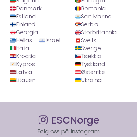
Bulgaria
Portugal
Danmark
Romania
Estland
San Marino
Finland
Serbia
Georgia
Storbritannia
Hellas
Israel
Sveits
Italia
Sverige
Kroatia
Tsjekkia
Kypros
Tyskland
Latvia
Østerrike
Litauen
Ukraina
ESCNorge
Følg oss på Instagram