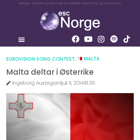
Norges største nyhetsside for Melodi Grand Prix og Eurovision
EUROVISION SONG CONTEST
,
MALTA
Malta deltar i Østerrike
Ingeborg Austegard
juli 11, 2014
18:39