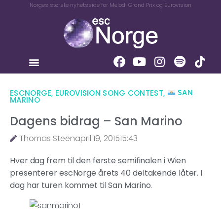
Norges største nyhetsside for Melodi Grand Prix og Eurovision
ESCNORGE
,
EUROVISION SONG CONTEST
,
SAN
MARINO
Dagens bidrag – San Marino
Thomas Steen
april 19, 2015
15:43
Hver dag frem til den første semifinalen i Wien
presenterer escNorge årets 40 deltakende låter. I
dag har turen kommet til San Marino.