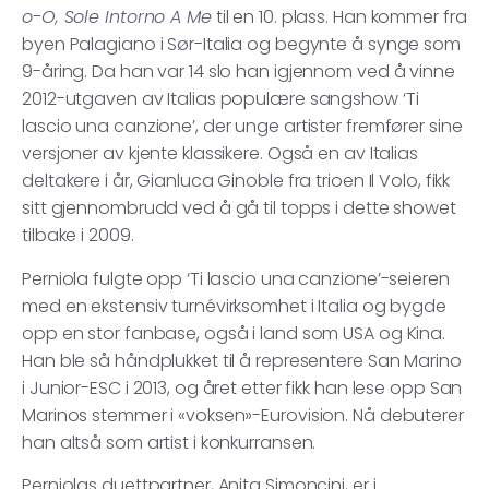
o-O, Sole Intorno A Me
til en 10. plass. Han kommer fra
byen Palagiano i Sør-Italia og begynte å synge som
9-åring. Da han var 14 slo han igjennom ved å vinne
2012-utgaven av Italias populære sangshow ‘Ti
lascio una canzione’, der unge artister fremfører sine
versjoner av kjente klassikere. Også en av Italias
deltakere i år, Gianluca Ginoble fra trioen Il Volo, fikk
sitt gjennombrudd ved å gå til topps i dette showet
tilbake i 2009.
Perniola fulgte opp ‘Ti lascio una canzione’-seieren
med en ekstensiv turnévirksomhet i Italia og bygde
opp en stor fanbase, også i land som USA og Kina.
Han ble så håndplukket til å representere San Marino
i Junior-ESC i 2013, og året etter fikk han lese opp San
Marinos stemmer i «voksen»-Eurovision. Nå debuterer
han altså som artist i konkurransen.
Perniolas duettpartner, Anita Simoncini, er i