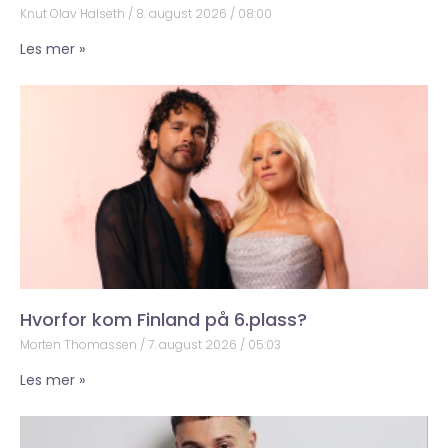
Knut Olav Halseth
8. august 2026
08:00
Les mer »
Hvorfor kom Finland på 6.plass?
Morten Thomassen
7. august 2026
05:03
Les mer »