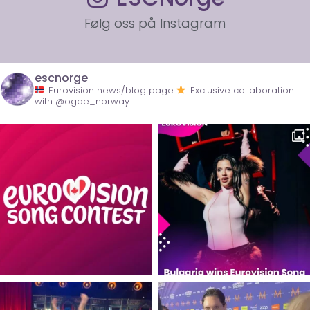
Følg oss på Instagram
escnorge
Eurovision news/blog page
Exclusive collaboration
with @ogae_norway