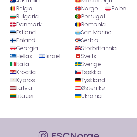
Australia
Montenegro
Belgia
Norge
Polen
Bulgaria
Portugal
Danmark
Romania
Estland
San Marino
Finland
Serbia
Georgia
Storbritannia
Hellas
Israel
Sveits
Italia
Sverige
Kroatia
Tsjekkia
Kypros
Tyskland
Latvia
Østerrike
Litauen
Ukraina
ESCNorge