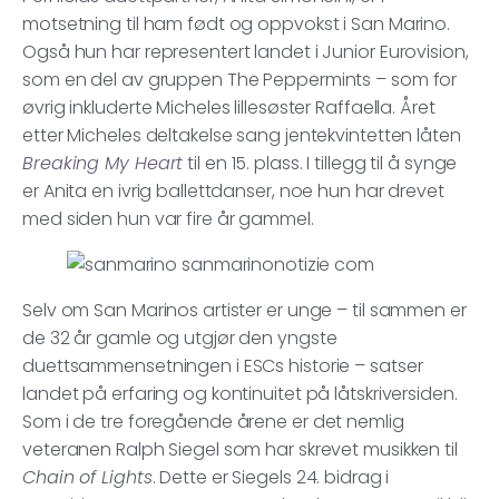
motsetning til ham født og oppvokst i San Marino.
Også hun har representert landet i Junior Eurovision,
som en del av gruppen The Peppermints – som for
øvrig inkluderte Micheles lillesøster Raffaella. Året
etter Micheles deltakelse sang jentekvintetten låten
Breaking My Heart
til en 15. plass. I tillegg til å synge
er Anita en ivrig ballettdanser, noe hun har drevet
med siden hun var fire år gammel.
Selv om San Marinos artister er unge – til sammen er
de 32 år gamle og utgjør den yngste
duettsammensetningen i ESCs historie – satser
landet på erfaring og kontinuitet på låtskriversiden.
Som i de tre foregående årene er det nemlig
veteranen Ralph Siegel som har skrevet musikken til
Chain of Lights
. Dette er Siegels 24. bidrag i