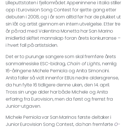
Lilleputtstaten i fjellområdet Appeninnene i Italia stiller
opp i Eurovision Song Contest for sjette gang etter
debuten i 2008, og i år som alltid før har de plukket ut
sin låt og artist gjennom en intern utvelgelse. Etter tre
år på rad med Valentina Monetta har San Marino
imidlertid skiftet mannskap foran årets konkurranse –
i hvert fall på artistsiden.
Det er to purunge sangere som skal fremføre årets
sanmarinesiske ESC-bidrag,
Chain of Lights
, nemlig
16-åringene Michele Perniola og Anita Simoncini.
Anita faller så vidt innenfor EBUs nedre aldersgrense,
da hun fylte 16 tidligere denne uken, den 14. april.
Tross sin unge alder har både Michele og Anita
erfaring fra Eurovision, men da først og fremst fra
Junior-utgaven.
Michele Perniola var San Marinos første deltaker i
Junior Eurovision Song Contest, da han fremførte
O-