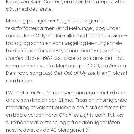
Eurovision Song Contest, en rekord som neppe vil bli
slått med det første.
Med seg på laget har Siegel fått sin gamle
tekstforfatterpartner Bernd Meinunger, dog under
aliaset John O’Flynn. Han stiller med sitt 19. Eurovision-
bidrag, og sammen vant Siegel og Meinunger hele
konkurransen for Vest-Tyskland med
Ein bisschen
Frieden
tilbake i 1982. Sist disse to samarbeidet i ESC-
sammenheng var for Montenegro i 2009, da Andrea
Demirovic sang
Just Get Out of My Life
til en 11. plass i
semifinalen.
I Wien starter San Marino som land nummer tre i den
andre semifinalen den 21. mai. Tross en innsmigrende
melodi og et velkjent budskap om å stå sammen for
en bedre verden hører
Chain of Lights
definitivt ikke
til forhåndsfavorittene, og på oddsen ligger låten
nest nederst av de 40 bidragene i år.