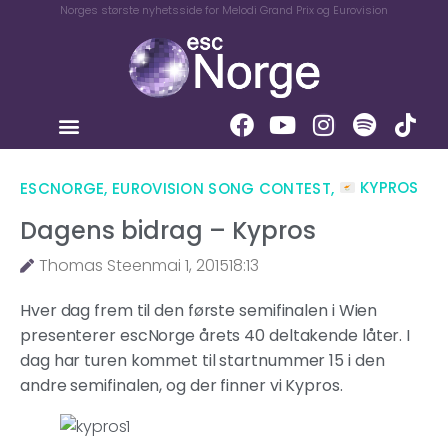
Norges største nyhetsside for Melodi Grand Prix og Eurovision
ESCNORGE
,
EUROVISION SONG CONTEST
,
KYPROS
Dagens bidrag – Kypros
Thomas Steen
mai 1, 2015
18:13
Hver dag frem til den første semifinalen i Wien
presenterer escNorge årets 40 deltakende låter. I
dag har turen kommet til startnummer 15 i den
andre semifinalen, og der finner vi Kypros.