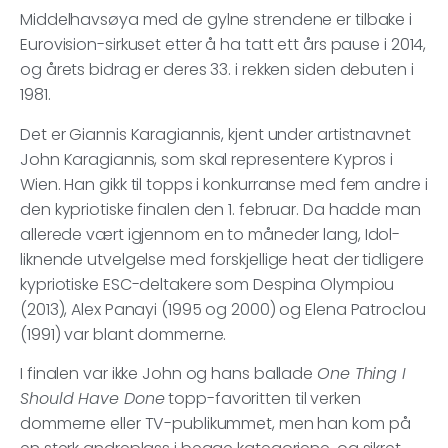
Middelhavsøya med de gylne strendene er tilbake i
Eurovision-sirkuset etter å ha tatt ett års pause i 2014,
og årets bidrag er deres 33. i rekken siden debuten i
1981.
Det er Giannis Karagiannis, kjent under artistnavnet
John Karagiannis, som skal representere Kypros i
Wien. Han gikk til topps i konkurranse med fem andre i
den kypriotiske finalen den 1. februar. Da hadde man
allerede vært igjennom en to måneder lang, Idol-
liknende utvelgelse med forskjellige heat der tidligere
kypriotiske ESC-deltakere som Despina Olympiou
(2013), Alex Panayi (1995 og 2000) og Elena Patroclou
(1991) var blant dommerne.
I finalen var ikke John og hans ballade
One Thing I
Should Have Done
topp-favoritten til verken
dommerne eller TV-publikummet, men han kom på