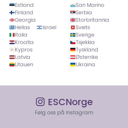
Estland
San Marino
Finland
Serbia
Georgia
Storbritannia
Hellas
Israel
Sveits
Italia
Sverige
Kroatia
Tsjekkia
Kypros
Tyskland
Latvia
Østerrike
Litauen
Ukraina
ESCNorge
Følg oss på Instagram