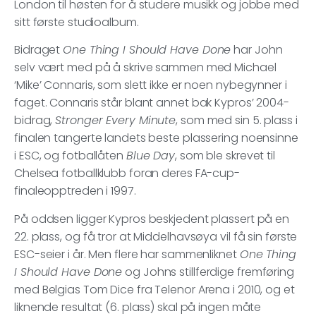
London til høsten for å studere musikk og jobbe med
sitt første studioalbum.
Bidraget
One Thing I Should Have Done
har John
selv vært med på å skrive sammen med Michael
‘Mike’ Connaris, som slett ikke er noen nybegynner i
faget. Connaris står blant annet bak Kypros’ 2004-
bidrag,
Stronger Every Minute
, som med sin 5. plass i
finalen tangerte landets beste plassering noensinne
i ESC, og fotballåten
Blue Day
, som ble skrevet til
Chelsea fotballklubb foran deres FA-cup-
finaleopptreden i 1997.
På oddsen ligger Kypros beskjedent plassert på en
22. plass, og få tror at Middelhavsøya vil få sin første
ESC-seier i år. Men flere har sammenliknet
One Thing
I Should Have Done
og Johns stillferdige fremføring
med Belgias Tom Dice fra Telenor Arena i 2010, og et
liknende resultat (6. plass) skal på ingen måte