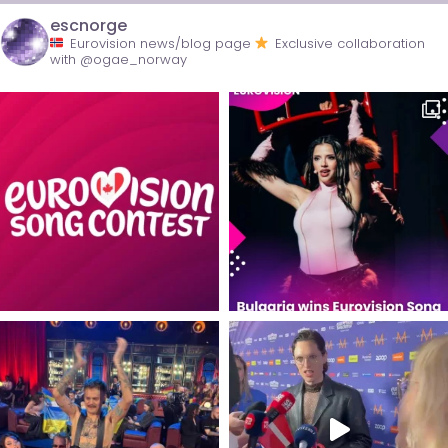
escnorge
Eurovision news/blog page
Exclusive collaboration
with @ogae_norway