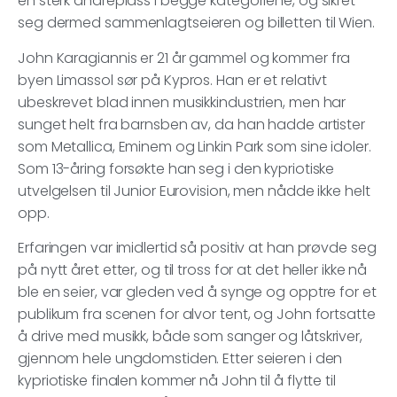
en sterk andreplass i begge kategoriene, og sikret
seg dermed sammenlagtseieren og billetten til Wien.
John Karagiannis er 21 år gammel og kommer fra
byen Limassol sør på Kypros. Han er et relativt
ubeskrevet blad innen musikkindustrien, men har
sunget helt fra barnsben av, da han hadde artister
som Metallica, Eminem og Linkin Park som sine idoler.
Som 13-åring forsøkte han seg i den kypriotiske
utvelgelsen til Junior Eurovision, men nådde ikke helt
opp.
Erfaringen var imidlertid så positiv at han prøvde seg
på nytt året etter, og til tross for at det heller ikke nå
ble en seier, var gleden ved å synge og opptre for et
publikum fra scenen for alvor tent, og John fortsatte
å drive med musikk, både som sanger og låtskriver,
gjennom hele ungdomstiden. Etter seieren i den
kypriotiske finalen kommer nå John til å flytte til