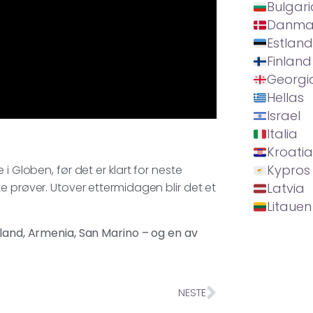
Bulgari
Danma
Estland
Finland
Georgi
Hellas
Israel
Italia
Kroatia
Kypros
i Globen, før det er klart for neste
e prøver. Utover ettermidagen blir det et
Latvia
Litauen
rland, Armenia, San Marino – og en av
NESTE