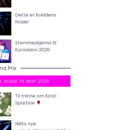
Dette er kveldens
finale!
Stemmeskjema til
Eurovision 2026
nd Prix
LL GUIDE TIL MGP 2026
Til minne om Kirsti
Sparboe
NRKs nye