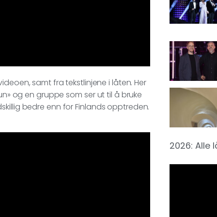
deoen, samt fra tekstlinjene i låten. Her
sun» og en gruppe som ser ut til å bruke
killig bedre enn for Finlands opptreden.
2026: Alle 