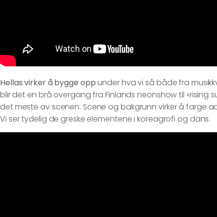
Hellas virker å bygge opp
under hva vi så både fra musikkvi
blir det en brå overgang fra Finlands neonshow til «rising 
det meste av scenen. Scene og bakgrunn virker å farge ads
Vi ser tydelig de greske elementene i koreagrofi og dans.