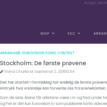
Norges størst
MGP
ESC
ARRA
ARRANGØR
,
EUROVISION SONG CONTEST
Stockholm: De første prøvene
Eivind Charlie M. Sætre
mai 2, 2016
10:54
Det har startet! I formiddag har endelig de første prøvene
inntrykk hva vi kanskje kan forvente oss fra scenekanten.
Som de siste årene får artistene være i ro og fred under fø
og her er det kun Eurovision.tv som publiserer korte videoer. 