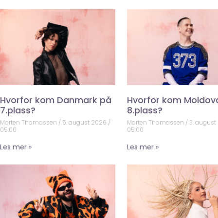
Hvorfor kom Danmark på
Hvorfor kom Moldov
7.plass?
8.plass?
Morten Thomassen
5. august 2026
Morten Thomassen
3. august
05:00
05:00
Les mer »
Les mer »