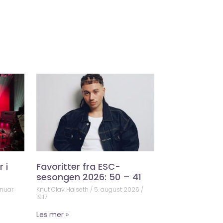
 i
Favoritter fra ESC-
sesongen 2026: 50 – 41
anuar
Knut Olav Halseth
5. august 2026
19:17
Les mer »