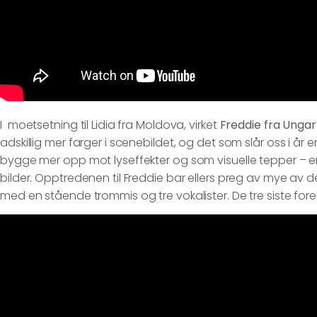
I moetsetning til Lidia fra Moldova, virket
Freddie fra Unga
adskillig mer farger i scenebildet, og det som slår oss i år 
bygge mer opp mot lyseffekter og som visuelle tepper – en
bilder. Opptredenen til Freddie bar ellers preg av mye av d
med en stående trommis og tre vokalister. De tre siste fore