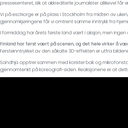
pressesenteret, slik at akkrediterte journalister allikevel får 
Vi på escNorge er på plass i Stockholm fra midten av uken
gjennomkjøringene får vi omtrent samme inntrykk fra hje
I formiddag har årets første land vært i aksjon, men ingen 
Finland har først vært på scenen, og det hele virker å væ
Førsteinntrykket av den såkalte 3D-effekten er utfra bilden
Sandhja opptrer sammen med korister bak og mikrofonstativ,
gjennomtenkt på koreografi-siden. Reaksjonene er at dette