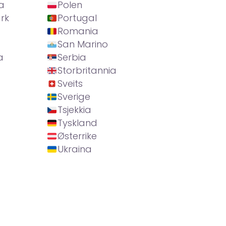
a
Polen
rk
Portugal
Romania
San Marino
a
Serbia
Storbritannia
Sveits
Sverige
Tsjekkia
Tyskland
Østerrike
Ukraina