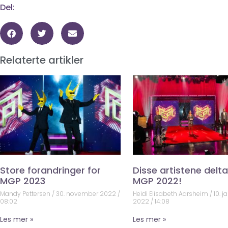
Del:
Relaterte artikler
Store forandringer for
Disse artistene deltar
MGP 2023
MGP 2022!
Mandy Pettersen
30. november 2022
Heidi Elisabeth Aarsheim
10. j
08:02
2022
14:08
Les mer »
Les mer »