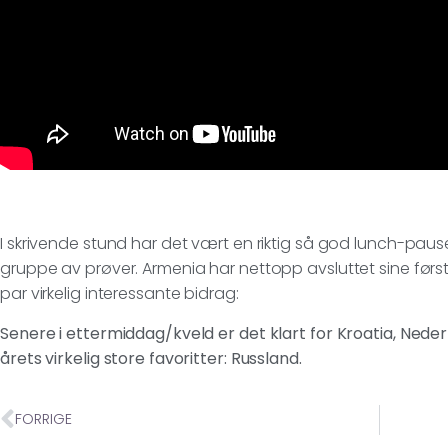
I skrivende stund har det vært en riktig så god lunch-pause 
gruppe av prøver. Armenia har nettopp avsluttet sine først
par virkelig interessante bidrag:
Senere i ettermiddag/kveld er det klart for Kroatia, Nede
årets virkelig store favoritter: Russland.
FORRIGE