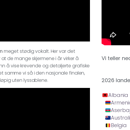
rn
meget stødig vokalt. Her var det
Vi teller ne
er at de mange skjermene i år virker å
n å vise krevende og detaljerte grafiske
et samme vi så i den nasjonale finalen,
2026 land
løpig uten lyssablene.
Albania
Armeni
Aserba
Austral
Belgia