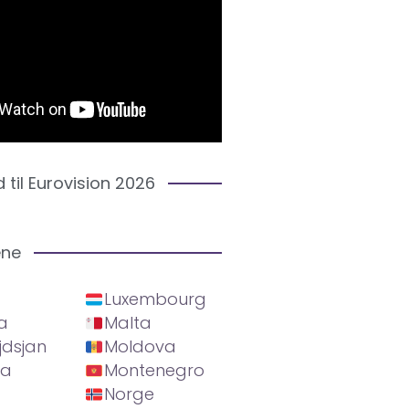
d til Eurovision 2026
ene
Luxembourg
a
Malta
jdsjan
Moldova
ia
Montenegro
Norge