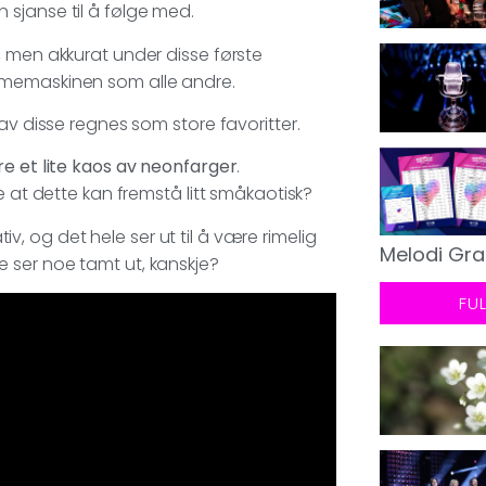
en sjanse til å følge med.
, men akkurat under disse første
mmemaskinen som alle andre.
av disse regnes som store favoritter.
re et lite kaos av neonfarger
.
e at dette kan fremstå litt småkaotisk?
 og det hele ser ut til å være rimelig
Melodi Gra
 ser noe tamt ut, kanskje?
FU