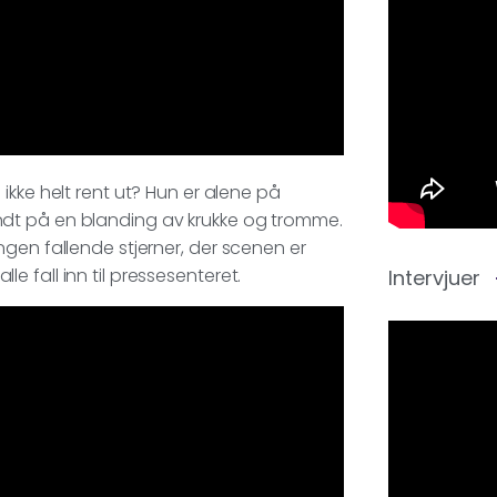
 ikke helt rent ut? Hun er alene på
dt på en blanding av krukke og tromme.
gen fallende stjerner, der scenen er
lle fall inn til pressesenteret.
Intervjuer