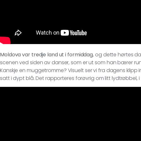
Moldova var tredje land ut i formiddag
, og dette hørtes da
scenen ved siden av danser, som er ut som han bærer run
Kanskje en muggetromme? Visuelt ser vi fra dagens klipp in
satt i dypt blå. Det rapporteres forøvrig om litt lydtrøbbel, i a