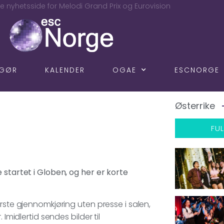
e nyhetsside for Melodi Grand Prix og Eurovision
NGØR
KALENDER
OGAE
ESCNORGE
Østerrike
FUL
 startet i Globen, og her er korte
rste gjennomkjøring uten presse i salen,
Imidlertid sendes bilder til