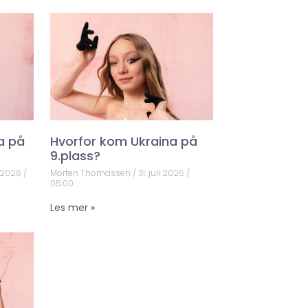
a på
Hvorfor kom Ukraina på
9.plass?
 2026
Morten Thomassen
31. juli 2026
05:00
Les mer »