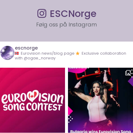
ESCNorge
Følg oss på Instagram
escnorge
Eurovision news/blog page
Exclusive collaboration
with @ogae_norway