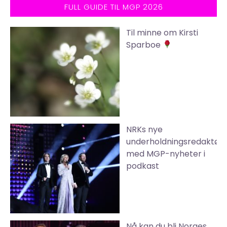
FULL GUIDE TIL MGP 2026
Til minne om Kirsti
Sparboe
NRKs nye
underholdningsredaktør
med MGP-nyheter i
podkast
Nå kan du bli Norges