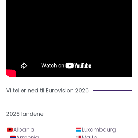
Vi teller ned til Eurovision 2026
2026 landene
Albania
Luxembourg
Armenia
Malta