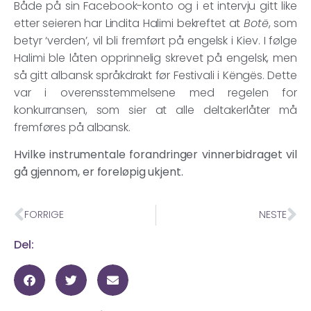
Både på sin Facebook-konto og i et intervju gitt like
etter seieren har Lindita Halimi bekreftet at
Botë
, som
betyr ‘verden’, vil bli fremført på engelsk i Kiev. I følge
Halimi ble låten opprinnelig skrevet på engelsk, men
så gitt albansk språkdrakt før Festivali i Këngës. Dette
var i overensstemmelsene med regelen for
konkurransen, som sier at alle deltakerlåter må
fremføres på albansk.
Hvilke instrumentale forandringer vinnerbidraget vil
gå gjennom, er foreløpig ukjent.
FORRIGE
NESTE
Del: