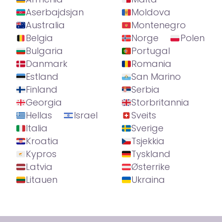
Aserbajdsjan
Moldova
Australia
Montenegro
Belgia
Norge
Polen
Bulgaria
Portugal
Danmark
Romania
Estland
San Marino
Finland
Serbia
Georgia
Storbritannia
Hellas
Israel
Sveits
Italia
Sverige
Kroatia
Tsjekkia
Kypros
Tyskland
Latvia
Østerrike
Litauen
Ukraina