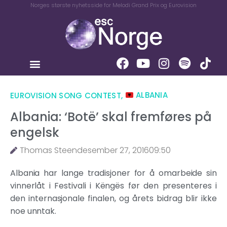
Norges største nyhetsside for Melodi Grand Prix og Eurovision
EUROVISION SONG CONTEST
,
ALBANIA
Albania: ‘Botë’ skal fremføres på
engelsk
Thomas Steen
desember 27, 2016
09:50
Albania har lange tradisjoner for å omarbeide sin
vinnerlåt i Festivali i Këngës før den presenteres i
den internasjonale finalen, og årets bidrag blir ikke
noe unntak.