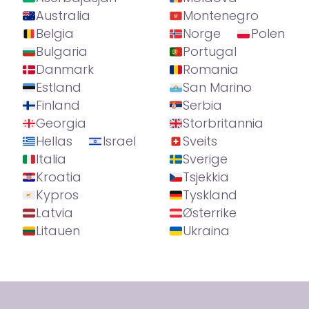
Australia
Montenegro
Belgia
Norge
Polen
Bulgaria
Portugal
Danmark
Romania
Estland
San Marino
Finland
Serbia
Georgia
Storbritannia
Hellas
Israel
Sveits
Italia
Sverige
Kroatia
Tsjekkia
Kypros
Tyskland
Latvia
Østerrike
Litauen
Ukraina