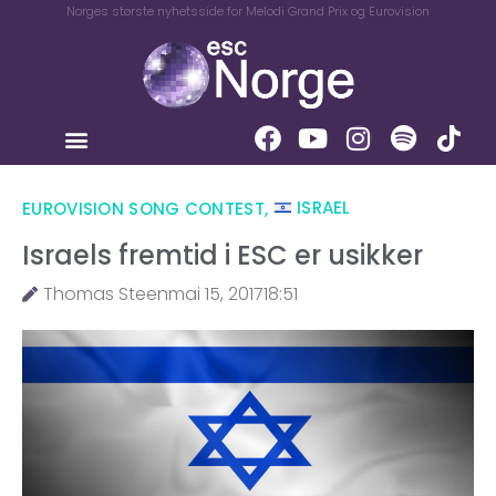
Norges største nyhetsside for Melodi Grand Prix og Eurovision
EUROVISION SONG CONTEST
,
ISRAEL
Israels fremtid i ESC er usikker
Thomas Steen
mai 15, 2017
18:51