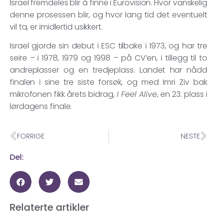
Israel fremdeles blir å finne i Eurovision. Hvor vanskelig
denne prosessen blir, og hvor lang tid det eventuelt
vil ta, er imidlertid usikkert.
Israel gjorde sin debut i ESC tilbake i 1973, og har tre
seire – i 1978, 1979 og 1998 – på CV’en, i tillegg til to
andreplasser og en tredjeplass. Landet har nådd
finalen i sine tre siste forsøk, og med Imri Ziv bak
mikrofonen fikk årets bidrag,
I Feel Alive
, en 23. plass i
lørdagens finale.
FORRIGE
NESTE
Del:
Relaterte artikler