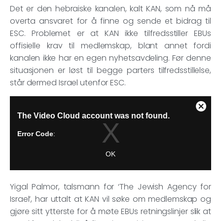
Det er den hebraiske kanalen, kalt KAN, som nå må
overta ansvaret for å finne og sende et bidrag til
ESC. Problemet er at KAN ikke tilfredsstiller EBUs
offisielle krav til medlemskap, blant annet fordi
kanalen ikke har en egen nyhetsavdeling. Før denne
situasjonen er løst til begge parters tilfredsstillelse,
står dermed Israel utenfor ESC.
Yigal Palmor, talsmann for ‘The Jewish Agency for
Israel’, har uttalt at KAN vil søke om medlemskap og
gjøre sitt ytterste for å møte EBUs retningslinjer slik at