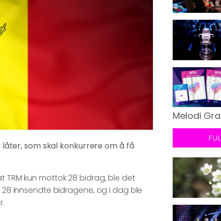
Melodi Gra
FU
og låter, som skal konkurrere om å få
at TRM kun mottok 28 bidrag, ble det
e 28 innsendte bidragene, og i dag ble
r.