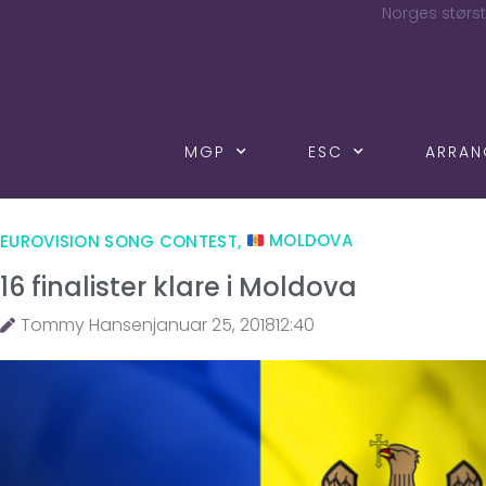
Norges størst
MGP
ESC
ARRA
EUROVISION SONG CONTEST
,
MOLDOVA
16 finalister klare i Moldova
Tommy Hansen
januar 25, 2018
12:40