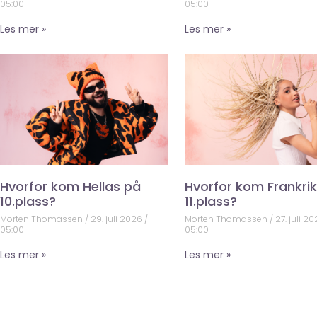
05:00
05:00
Les mer »
Les mer »
Hvorfor kom Hellas på
Hvorfor kom Frankri
10.plass?
11.plass?
Morten Thomassen
29. juli 2026
Morten Thomassen
27. juli 2
05:00
05:00
Les mer »
Les mer »