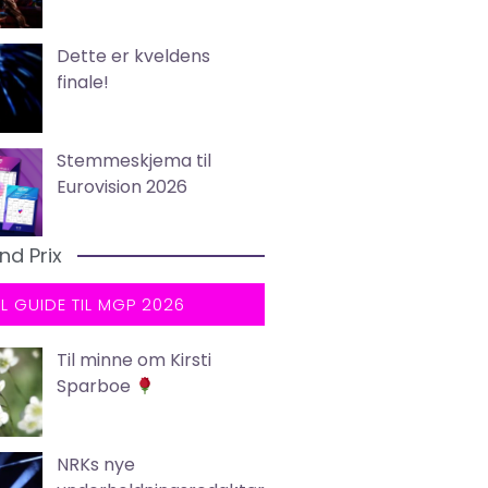
Dette er kveldens
finale!
Stemmeskjema til
Eurovision 2026
nd Prix
LL GUIDE TIL MGP 2026
Til minne om Kirsti
Sparboe
NRKs nye