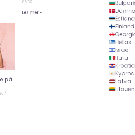
05:00
Bulgari
Danma
Les mer »
Estland
Finland
Georgi
Hellas
Israel
Italia
Kroatia
Kypros
ke på
Latvia
Litauen
026