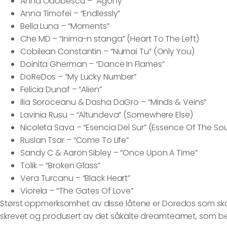
Anna Odobescu – “Agony”
Anna Timofei – “Endlessly”
Bella Luna – “Moments”
Che MD – “Inima-n stanga” (Heart To The Left)
Cobilean Constantin – “Numai Tu” (Only You)
Doinita Gherman – “Dance In Flames”
DoReDos – “My Lucky Number”
Felicia Dunaf – “Alien”
Ilia Soroceanu & Dasha DaGro – “Minds & Veins”
Lavinia Rusu – “Altundeva” (Somewhere Else)
Nicoleta Sava – “Esencia Del Sur” (Essence Of The So
Ruslan Tsar – “Come To Life”
Sandy C & Aaron Sibley – “Once Upon A Time”
Tolik – “Broken Glass”
Vera Turcanu – “Black Heart”
Viorela – “The Gates Of Love”
Størst oppmerksomhet av disse låtene er Doredos som sk
skrevet og produsert av det såkalte dreamteamet, som best