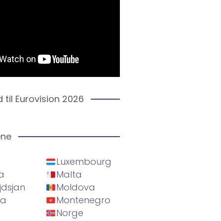
d til Eurovision 2026
ene
Luxembourg
a
Malta
jdsjan
Moldova
ia
Montenegro
Norge