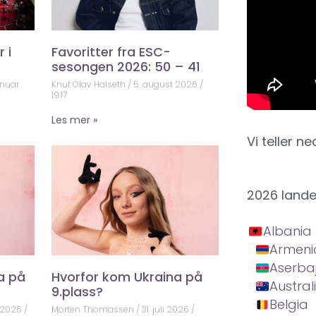
 i
Favoritter fra ESC-
sesongen 2026: 50 – 41
anuar
Knut Olav Halseth
5. august 2026
19:17
Les mer »
Vi teller ne
2026 land
Albania
Armeni
Aserba
a på
Hvorfor kom Ukraina på
Austral
9.plass?
Belgia
 2026
Morten Thomassen
31. juli 2026