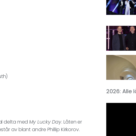
uth)
2026: Alle 
al delta med
My Lucky Day
. Låten er
år av blant andre Phillip Kirkorov.