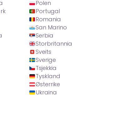
a
Polen
rk
Portugal
Romania
San Marino
a
Serbia
Storbritannia
Sveits
Sverige
Tsjekkia
Tyskland
Østerrike
Ukraina