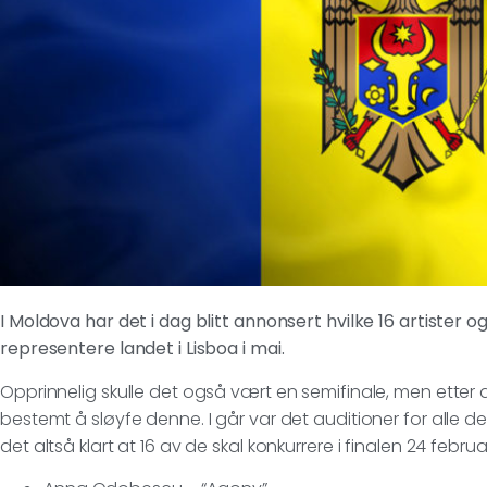
I Moldova har det i dag blitt annonsert hvilke 16 artister 
representere landet i Lisboa i mai.
Opprinnelig skulle det også vært en semifinale, men etter 
bestemt å sløyfe denne. I går var det auditioner for alle d
det altså klart at 16 av de skal konkurrere i finalen 24 februa