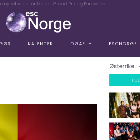
e nyhetsside for Melodi Grand Prix og Eurovision
NGØR
KALENDER
OGAE
ESCNORGE
Østerrike
FUL