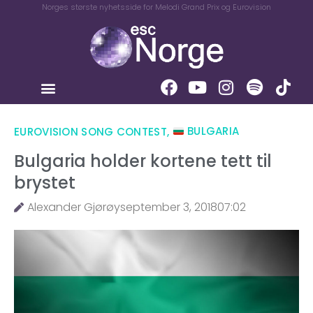
Norges største nyhetsside for Melodi Grand Prix og Eurovision
EUROVISION SONG CONTEST
,
BULGARIA
Bulgaria holder kortene tett til
brystet
Alexander Gjørøy
september 3, 2018
07:02