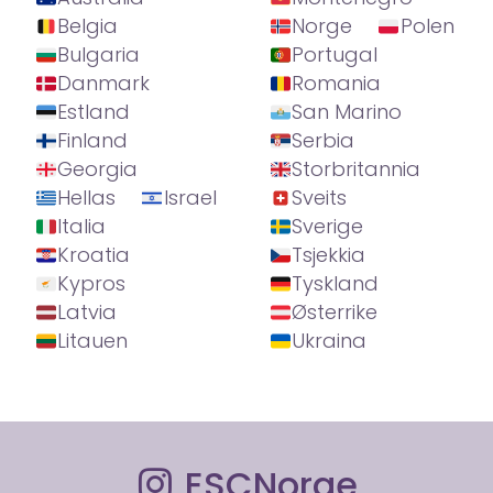
Belgia
Norge
Polen
Bulgaria
Portugal
Danmark
Romania
Estland
San Marino
Finland
Serbia
Georgia
Storbritannia
Hellas
Israel
Sveits
Italia
Sverige
Kroatia
Tsjekkia
Kypros
Tyskland
Latvia
Østerrike
Litauen
Ukraina
ESCNorge