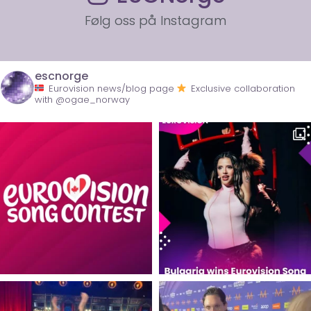
Følg oss på Instagram
escnorge
Eurovision news/blog page
Exclusive collaboration
with @ogae_norway