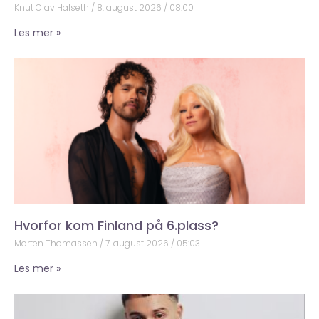
Knut Olav Halseth
8. august 2026
08:00
Les mer »
Hvorfor kom Finland på 6.plass?
Morten Thomassen
7. august 2026
05:03
Les mer »