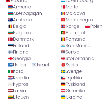
Albania
Luxembourg
Armenia
Malta
Aserbajdsjan
Moldova
Australia
Montenegro
Belgia
Norge
Polen
Bulgaria
Portugal
Danmark
Romania
Estland
San Marino
Finland
Serbia
Georgia
Storbritannia
Hellas
Israel
Sveits
Italia
Sverige
Kroatia
Tsjekkia
Kypros
Tyskland
Latvia
Østerrike
Litauen
Ukraina