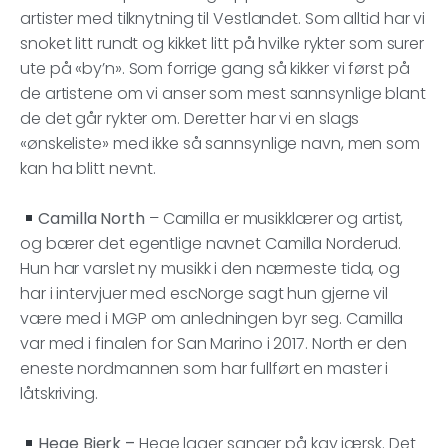
artister med tilknytning til Vestlandet. Som alltid har vi
snoket litt rundt og kikket litt på hvilke rykter som surer
ute på «by’n». Som forrige gang så kikker vi først på
de artistene om vi anser som mest sannsynlige blant
de det går rykter om. Deretter har vi en slags
«ønskeliste» med ikke så sannsynlige navn, men som
kan ha blitt nevnt.
Camilla North
– Camilla er musikklærer og artist,
og bærer det egentlige navnet Camilla Norderud.
Hun har varslet ny musikk i den nærmeste tida, og
har i intervjuer med escNorge sagt hun gjerne vil
være med i MGP om anledningen byr seg. Camilla
var med i finalen for San Marino i 2017. North er den
eneste nordmannen som har fullført en master i
låtskriving.
Hege Bjerk –
Hege lager sanger på kav jærsk. Det