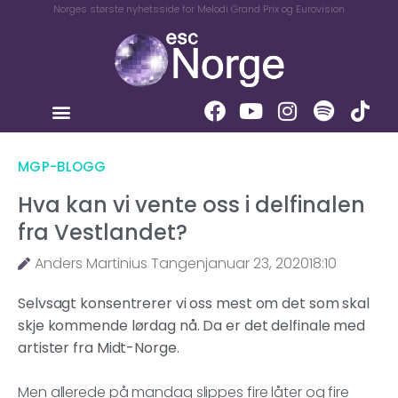
Norges største nyhetsside for Melodi Grand Prix og Eurovision
MGP-BLOGG
Hva kan vi vente oss i delfinalen
fra Vestlandet?
Anders Martinius Tangen
januar 23, 2020
18:10
Selvsagt konsentrerer vi oss mest om det som skal
skje kommende lørdag nå. Da er det delfinale med
artister fra Midt-Norge.
Men allerede på mandag slippes fire låter og fire