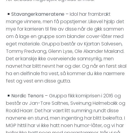
Stavangerkameratene –
Idol har frambrakt
mange vinnere, men få popstjerner. Likevel hjalp det
mye for karrieren til fire av disse når de gikk sammen
om å lage en gruppe som blander cover-låter med
eget materiale. Gruppa består av Kjartan Salvesen,
Tommy Fredvang, Glenn Lyse, Ole Alxander Mæland.
Det er kanskje ikke overveiende sannsynlig, men
navnet har blitt nevnt her og der. Og når en først skal
ha en delfinale fra vest, så kommer du ikke nærmere
fest og vest enn disse gutta.
Nordic Tenors –
Gruppa fikk komiprisen i 2016 og
består av Jan-Tore Saltnes, Sveinung Hølmebakk og
Roald Haarr. Det har vært litt summing rundt disse
navnene en stund, men ingenting har blitt bekrefta. I
MGP hittil har vi ikke hatt noen humor-låter, og vi har
heller ikke hatt noen med operastemmer. Når vi på