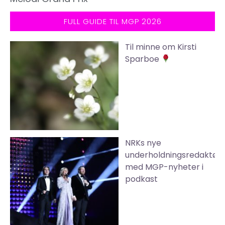
FULL GUIDE TIL MGP 2026
Til minne om Kirsti
Sparboe
NRKs nye
underholdningsredaktør
med MGP-nyheter i
podkast