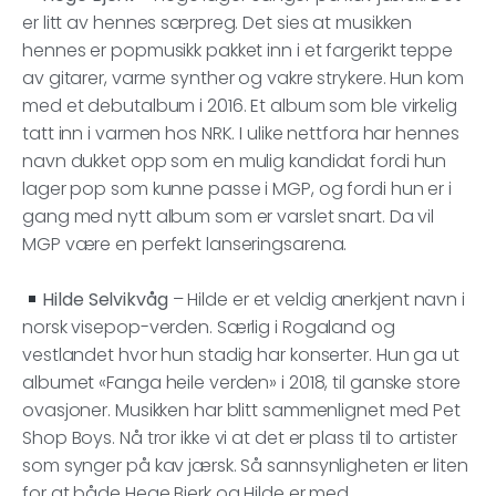
er litt av hennes særpreg. Det sies at musikken
hennes er popmusikk pakket inn i et fargerikt teppe
av gitarer, varme synther og vakre strykere. Hun kom
med et debutalbum i 2016. Et album som ble virkelig
tatt inn i varmen hos NRK. I ulike nettfora har hennes
navn dukket opp som en mulig kandidat fordi hun
lager pop som kunne passe i MGP, og fordi hun er i
gang med nytt album som er varslet snart. Da vil
MGP være en perfekt lanseringsarena.
Hilde Selvikvåg
– Hilde er et veldig anerkjent navn i
norsk visepop-verden. Særlig i Rogaland og
vestlandet hvor hun stadig har konserter. Hun ga ut
albumet «Fanga heile verden» i 2018, til ganske store
ovasjoner. Musikken har blitt sammenlignet med Pet
Shop Boys. Nå tror ikke vi at det er plass til to artister
som synger på kav jærsk. Så sannsynligheten er liten
for at både Hege Bjerk og Hilde er med.