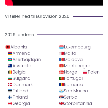
Vi teller ned til Eurovision 2026
2026 landene
Albania
Luxembourg
Armenia
Malta
Aserbajdsjan
Moldova
Australia
Montenegro
Belgia
Norge
Polen
Bulgaria
Portugal
Danmark
Romania
Estland
San Marino
Finland
Serbia
Georgia
Storbritannia