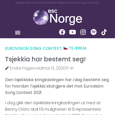
Norges største nyhetsside for Melodi Grand Prix og Eurovision
EUROVISION SONG CONTEST
,
TSJEKKIA
Tsjekkia har bestemt seg!
Endre Fagervold
mai 13, 2020
17:41
Den tsjekkiske kringkastingen har i dag bestemt seg
for hvordan Tsjekkia skal gjøre det mot Eurovision
Song Contest 2021.
I dag gikk den tsjekkiske kringkastingen ut med at
Benny Cristo skal få muligheten til å representere