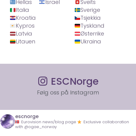
Hellas
Israel
Sveits
Italia
Sverige
Kroatia
Tsjekkia
Kypros
Tyskland
Latvia
Østerrike
Litauen
Ukraina
ESCNorge
Følg oss på Instagram
escnorge
Eurovision news/blog page
Exclusive collaboration
with @ogae_norway