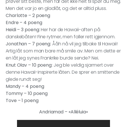
prøver sitt beste, men får det ikke helt til spør du meg.
Men det var jo en gladlåt, og det er alltid pluss.
Charlotte – 2 poeng
Endre – 4 poeng
Heidi – 3 poeng:
Her har de Hawaii-aften på
danskebåten! Fine rytmer, men faller rett igjennom.
Jonathan – 7 poeng:
Ååh nå vil jeg tilbake til Hawaii!
Artig låt som man bare må smile av. Men om dette er
en låt jeg synes Frankrike burde sende? Nei
.
Knut Olav – 10 poeng:
Jeg ble veldig sjarmert over
denne Hawaii-inspirerte låten. De sprer en smittende
glede rundt seg!
Mandy – 4 poeng
Tommy – 10 poeng
Tove –
1 poeng
Andriamad – «Alléluia»