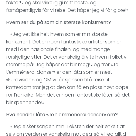
faktor! Jeg skal virkelig gi mitt beste, og
forhåpentligvis får vi reise. Det håper jeg vi får gjøre!»
Hvem ser du på som din største konkurrent?
– «Jeg vet ikke helt hvem som er min største
konkurrent. Det er noen fantastiske artister som er
med i den nasjonale finalen, og med mange
forskjellige stiler. Det er vanskelig å vite hvem folket vil
stemme på! Jeg håper det blir meg! Jeg tror «Je
t’emmènerai danser» er den låta som er mest
«Eurovision», og OM vi får sjansen til å reise til
Rotterdam tror jeg at den kan få en plass høyt oppe
for Frankrike! Men det er noen fantastiske låter, så det
blir spennende!»
Hva handler låta «Je t’emmènerai danser» om?
– «Jeg elsker sangen min! Teksten sier helt enkelt at
selv om verden er vanskelig mot deg, så vil jeg alltid