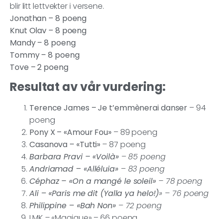
blir litt lettvekter i versene.
Jonathan – 8 poeng
Knut Olav – 8 poeng
Mandy – 8 poeng
Tommy – 8 poeng
Tove – 2 poeng
Resultat av vår vurdering:
Terence James – Je t’emmènerai danser
– 94
poeng
Pony X – «Amour Fou»
– 89 poeng
Casanova – «Tutti»
– 87 poeng
Barbara Pravi – «Voilà»
– 85 poeng
Andriamad – «Alléluia»
– 83 poeng
Céphaz – «On a mangé le soleil»
– 78 poeng
Ali – «Paris me dit (Yalla ya helo!)
» – 76 poeng
Philippine – «Bah Non»
– 72 poeng
LMK – «Magique» – 66 poeng