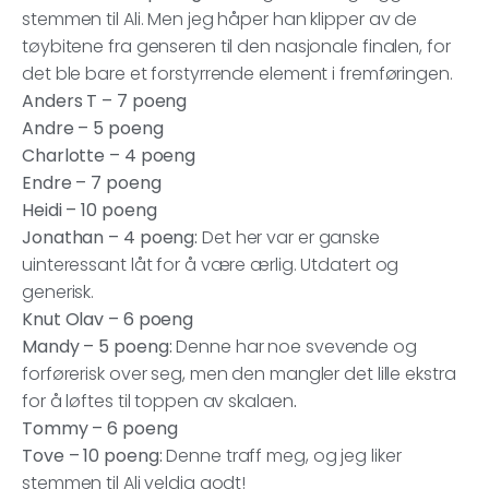
stemmen til Ali. Men jeg håper han klipper av de
tøybitene fra genseren til den nasjonale finalen, for
det ble bare et forstyrrende element i fremføringen.
Anders T – 7 poeng
Andre – 5 poeng
Charlotte – 4 poeng
Endre – 7 poeng
Heidi – 10 poeng
Jonathan – 4 poeng:
Det her var er ganske
uinteressant låt for å være ærlig. Utdatert og
generisk.
Knut Olav – 6 poeng
Mandy – 5 poeng:
Denne har noe svevende og
forførerisk over seg, men den mangler det lille ekstra
for å løftes til toppen av skalaen
.
Tommy – 6 poeng
Tove – 10 poeng:
Denne traff meg, og jeg liker
stemmen til Ali veldig godt!