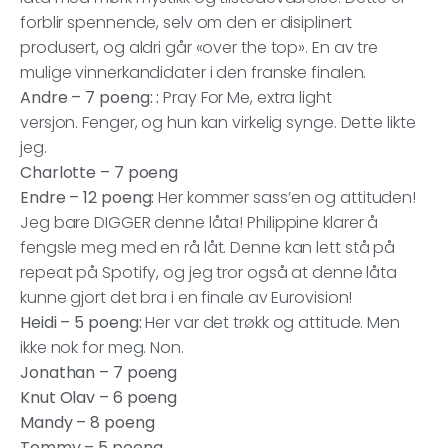
forblir spennende, selv om den er disiplinert
produsert, og aldri går «over the top». En av tre
mulige vinnerkandidater i den franske finalen.
Andre – 7 poeng: :
Pray For Me, extra light
versjon. Fenger, og hun kan virkelig synge. Dette likte
jeg.
Charlotte – 7 poeng
Endre – 12 poeng:
Her kommer sass’en og attituden!
Jeg bare DIGGER denne låta! Philippine klarer å
fengsle meg med en rå låt. Denne kan lett stå på
repeat på Spotify, og jeg tror også at denne låta
kunne gjort det bra i en finale av Eurovision!
Heidi – 5 poeng:
Her var det trøkk og attitude. Men
ikke nok for meg. Non.
Jonathan – 7 poeng
Knut Olav – 6 poeng
Mandy – 8 poeng
Tommy – 5 poeng