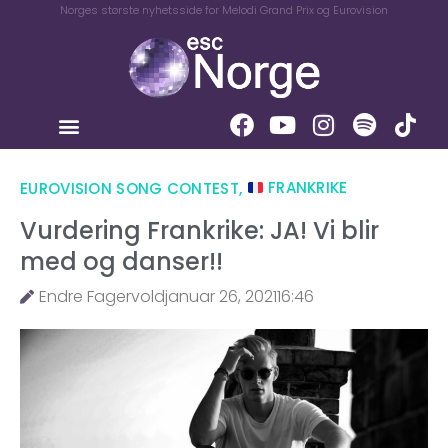
Norges største nyhetsside for Melodi Grand Prix og Eurovision
EUROVISION SONG CONTEST
,
FRANKRIKE
Vurdering Frankrike: JA! Vi blir
med og danser!!
Endre Fagervold
januar 26, 2021
16:46