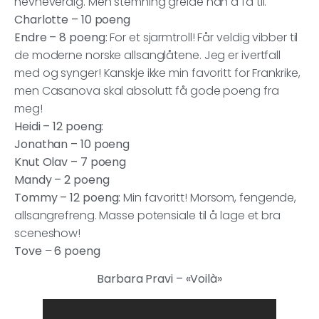
nevneverdig. Men stemning greide han å få til.
Charlotte – 10 poeng
Endre – 8 poeng:
For et sjarmtroll! Får veldig vibber til
de moderne norske allsanglåtene. Jeg er ivertfall
med og synger! Kanskje ikke min favoritt for Frankrike,
men Casanova skal absolutt få gode poeng fra
meg!
Heidi – 12 poeng:
Jonathan – 10 poeng
Knut Olav – 7 poeng
Mandy – 2 poeng
Tommy – 12 poeng:
Min favoritt! Morsom, fengende,
allsangrefreng. Masse potensiale til å lage et bra
sceneshow!
Tove
–
6 poeng
Barbara Pravi – «Voilà»