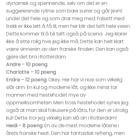
dynamisk og spennende, selv om det er en
suggererende rytme som bare surrer og går jevnt
under det hele og som drar meg med. Falsett med
trøkk er ikke lett å få til, men her blir det tøft hele veien.
Dette kommer til å bli tøft også på scena. Jeg klarer
ikke å sitte rolig hvis jeg ikke må. Dette kan helt klart
være vinneren av den franske finalen. Den kan også
gjøre det bra i Rotterdam.
Andre – 10 poeng
Charlotte – 10 poeng
Endre – 12 poeng:
Okey. Her har vi noe som virkelig
slår ann. En kul og moderne låt, og ikke minst tar
mannen med hestehodet mye av
oppmerksomheten. Men tross hestehodet synes jeg
også at man skal fokusere på låta, for den er utrolig
kul! Dette tror jeg virkelig kan slå an i Rotterdam!
Heidi – 8 poeng:
En av de mest moderne låtene i
årets franske heat. Den har fantastisk refreng, men