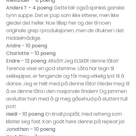
Alexander – 8 poeng
Anders T – 4 poeng:
Dette blir også spinkel, ganske
tynn suppe. Det er pop som ikke irriterer, men ikke
gleder det heller. Noe tilløp her og der til noen
originale grep i produksjonen, men de drukner i det
middelmådige.
Andre – 10 poeng
Charlotte – 10 poeng
Endre – 12 poeng:
Altså!!! Jeg ELSKER denne låta!!
Terence viser en god stemme. Låta har tegn til
sekkepiper, er fengende og får meg virkelig lyst til å
danse. Jeg er helt med på denne låta! Gleder meg til
å se denne låta i den nasjonale finalen! Og jammen
avslutter han med å gi meg gåsehud på slutten! Full
pot!
Heidi – 10 poeng:
En knall poplåt, med refreng som
klistrer seg fast. Kan godt høre denne på repeat ja!
Jonathan – 10 poeng