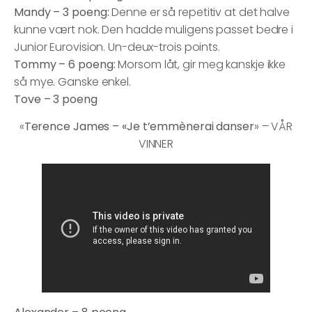
Mandy – 3 poeng:
Denne er så repetitiv at det halve
kunne vært nok. Den hadde muligens passet bedre i
Junior Eurovision. Un-deux-trois points.
Tommy – 6 poeng:
Morsom låt, gir meg kanskje ikke
så mye. Ganske enkel.
Tove –
3 poeng
«
Terence James – «Je t’emmènerai danser
» – VÅR
VINNER