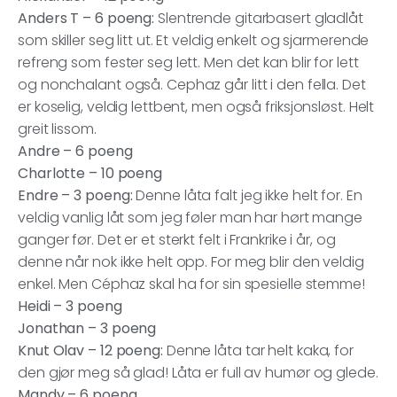
Anders T – 6 poeng:
Slentrende gitarbasert gladlåt
som skiller seg litt ut. Et veldig enkelt og sjarmerende
refreng som fester seg lett. Men det kan blir for lett
og nonchalant også. Cephaz går litt i den fella. Det
er koselig, veldig lettbent, men også friksjonsløst. Helt
greit lissom.
Andre – 6 poeng
Charlotte – 10 poeng
Endre – 3 poeng:
Denne låta falt jeg ikke helt for. En
veldig vanlig låt som jeg føler man har hørt mange
ganger før. Det er et sterkt felt i Frankrike i år, og
denne når nok ikke helt opp. For meg blir den veldig
enkel. Men Céphaz skal ha for sin spesielle stemme!
Heidi – 3 poeng
Jonathan – 3 poeng
Knut Olav – 12 poeng:
Denne låta tar helt kaka, for
den gjør meg så glad! Låta er full av humør og glede.
Mandy – 6 poeng