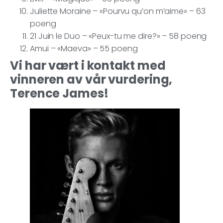
Juliette Moraine – «Pourvu qu’on m’aime» – 63
poeng
21 Juin le Duo – «Peux-tu me dire?» – 58 poeng
Amui – «Maeva» – 55 poeng
Vi har vært i kontakt med
vinneren av vår vurdering,
Terence James!