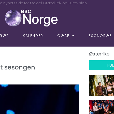
e nyhetsside for Melodi Grand Prix og Eurovision
NGØR
KALENDER
OGAE
ESCNORGE
Østerrike
FUL
ut sesongen