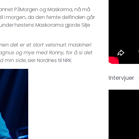
lant annet P3Morgen og Maskorma, nå må
til i morgen, da den femte delfinalen går
r under høstens Maskorama gjorde Silje
 men det er et stort velsmurt maskineri
Magnus og mye med Ronny, for å si det
d min side
, sier Nordnes til
NRK
.
Intervjuer