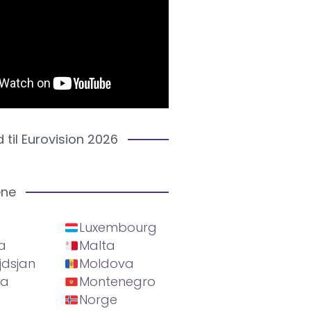
d til Eurovision 2026
ene
Luxembourg
a
Malta
jdsjan
Moldova
ia
Montenegro
Norge