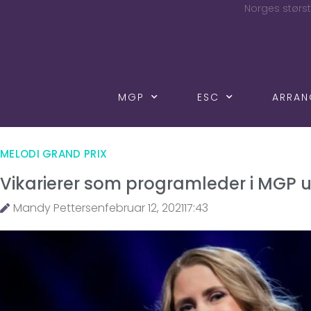
Norges størst
MGP
ESC
ARRA
MELODI GRAND PRIX
Vikarierer som programleder i MGP 
Mandy Pettersen
februar 12, 2021
17:43