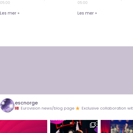
05:00
05:00
Les mer »
Les mer »
escnorge
Eurovision news/blog page
Exclusive collaboration 