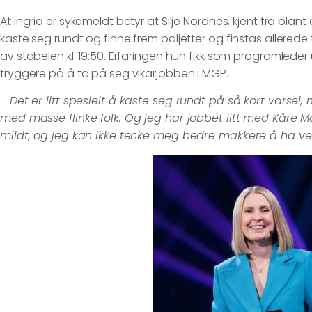
At Ingrid er sykemeldt betyr at Silje Nordnes, kjent fra b
kaste seg rundt og finne frem paljetter og finstas allerede 
av stabelen kl. 19:50. Erfaringen hun fikk som programlede
tryggere på å ta på seg vikarjobben i MGP.
–
Det er litt spesielt å kaste seg rundt på så kort varsel,
med masse flinke folk. Og jeg har jobbet litt med Kåre 
mildt, og jeg kan ikke tenke meg bedre makkere å ha ve