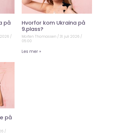
a på
Hvorfor kom Ukraina på
9.plass?
 2026
Morten Thomassen
31. juli 2026
05:00
Les mer »
ke på
026