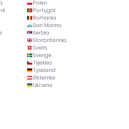
a
Polen
rk
Portugal
Romania
San Marino
a
Serbia
Storbritannia
Sveits
Sverige
Tsjekkia
Tyskland
Østerrike
Ukraina