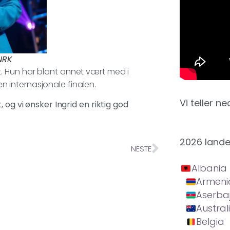
NRK
. Hun har blant annet vært med i
 internasjonale finalen.
Vi teller ne
 og vi ønsker Ingrid en riktig god
2026 land
NESTE
Albania
Armeni
Aserba
Austral
Belgia