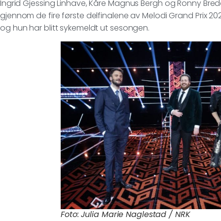
Ingrid Gjessing Linhave, Kåre Magnus Bergh og Ronny Bred
gjennom de fire første delfinalene av Melodi Grand Prix 2021
og hun har blitt sykemeldt ut sesongen.
Foto: Julia Marie Naglestad / NRK