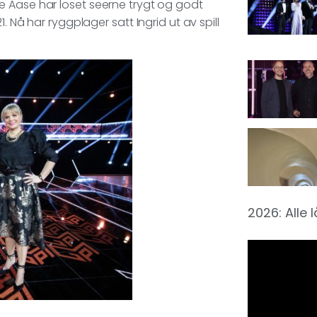
e Aase har loset seerne trygt og godt
. Nå har ryggplager satt Ingrid ut av spill
2026: Alle 