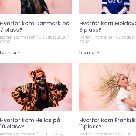
Hvorfor kom Danmark på
Hvorfor kom Moldov
7.plass?
8.plass?
Morten Thomassen
5. august 2026
Morten Thomassen
3. august
05:00
05:00
Les mer »
Les mer »
Hvorfor kom Hellas på
Hvorfor kom Frankri
10.plass?
11.plass?
Morten Thomassen
29. juli 2026
Morten Thomassen
27. juli 2