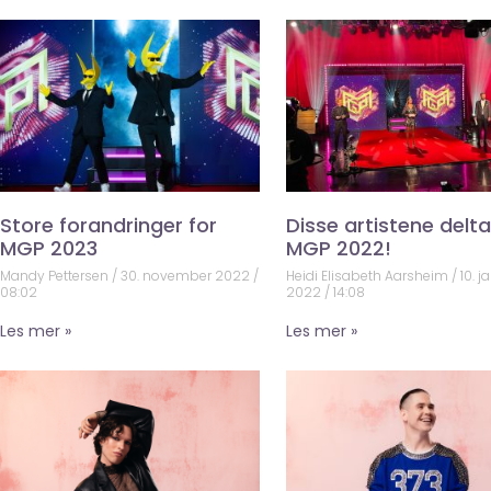
Store forandringer for
Disse artistene deltar
MGP 2023
MGP 2022!
Mandy Pettersen
30. november 2022
Heidi Elisabeth Aarsheim
10. j
08:02
2022
14:08
Les mer »
Les mer »