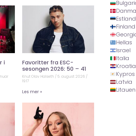
Bulgari
Danma
Estland
Finland
Georgi
Hellas
Israel
Italia
 i
Favoritter fra ESC-
Kroatia
sesongen 2026: 50 – 41
Kypros
anuar
Knut Olav Halseth
5. august 2026
Latvia
19:17
Litauen
Les mer »