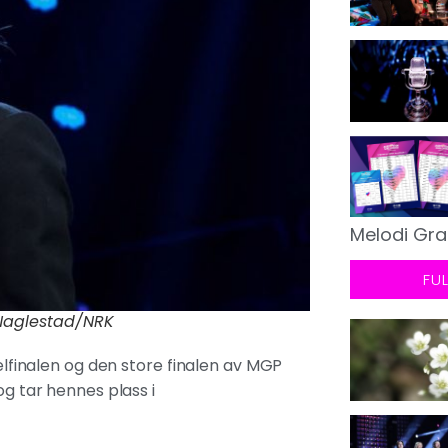
Melodi Gra
FU
e Naglestad/NRK
delfinalen og den store finalen av MGP
og tar hennes plass i