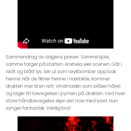
Sammendrag av dagens prøver: Samme kjole,
samme farger på starten. Anxhela eier scenen. Går i
rødt og blått lys. Ser ut som røykbomber opp bak
henne. Når de filmer henne i nærbilde, kommer
drakten mer til sin rett. Vindmaskin som blåser håret
og lager litt bevegelser i pynten på drakten. Ved hver
store håndbevegelse skjer det noe med lyset. Hun
synger fantastisk. Veldig bra!