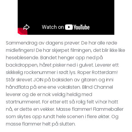
Sammendrag av dagens prøver: De har alle røde
midlefingers! De har skjerpet filmingen, det blir ikke like
heseblesende. Bandet henger opp ned på
backdroppen, håret pisker ned i gulvet. Leverer ett
skikkelig rockenummer i rødt lys. Roper Rotterdam!
Står skrevet JOIN på baksiden av gitaren og inni
håndflata på ene ene vokalisten. Blind Channel
leverer og de er nok veldig heldig med
startnummeret. For etter ett så rolig felt vi har hatt
nå, er dette en vekker. Masse flammer! Flammeballer
som skytes opp rundt hele scenen i flere økter. Og
masse flammer helt på slutten.