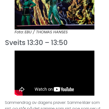
Foto: EBU / THOMAS HANSES
Sveits 13:30 – 13:50
Sammendrag av dagens prøver: Samme klær som
sist, og står på det samme som sist, noe som ser ut