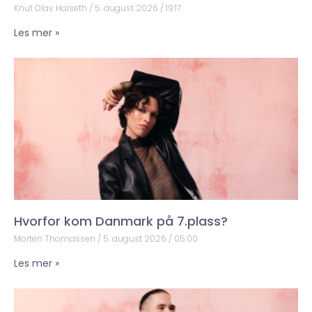
Knut Olav Halseth
5. august 2026
19:17
Les mer »
Hvorfor kom Danmark på 7.plass?
Morten Thomassen
5. august 2026
05:00
Les mer »