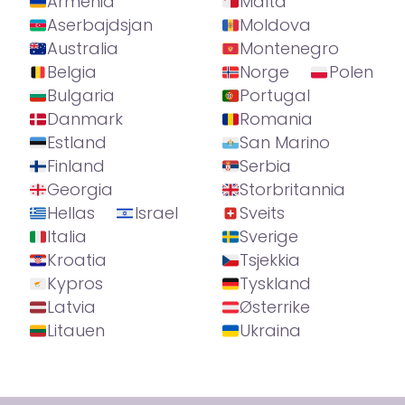
Armenia
Malta
Aserbajdsjan
Moldova
Australia
Montenegro
Belgia
Norge
Polen
Bulgaria
Portugal
Danmark
Romania
Estland
San Marino
Finland
Serbia
Georgia
Storbritannia
Hellas
Israel
Sveits
Italia
Sverige
Kroatia
Tsjekkia
Kypros
Tyskland
Latvia
Østerrike
Litauen
Ukraina