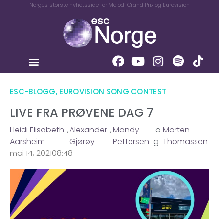
Norges største nyhetsside for Melodi Grand Prix og Eurovision
ESC-BLOGG
,
EUROVISION SONG CONTEST
LIVE FRA PRØVENE DAG 7
Heidi Elisabeth
,
Alexander
,
Mandy
o
Morten
Aarsheim
Gjørøy
Pettersen
g
Thomassen
mai 14, 2021
08:48