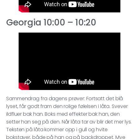
Georgia 10:00 – 10:20
Sammendrag fra dagens prøver: Fortsatt det blå
lyset, får godt fram den rolige følelsen i låta. Svever
ildfluer bak han. Boks med effekter bak han, den
setter han seg på den. Når låta tar av blir det mer lys.
Teksten på låta kommer opp i gull og hvite
bokstaver, både på han og på backdroppet. Mye