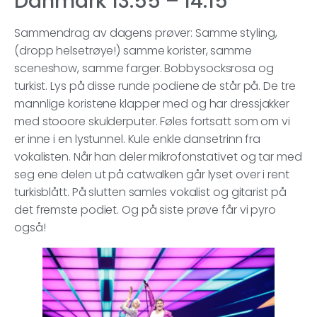
Danmark 13:55 – 14:15
Sammendrag av dagens prøver: Samme styling,
(dropp helsetrøye!) samme korister, samme
sceneshow, samme farger. Bobbysocksrosa og
turkist. Lys på disse runde podiene de står på. De tre
mannlige koristene klapper med og har dressjakker
med stooore skulderputer. Føles fortsatt som om vi
er inne i en lystunnel. Kule enkle dansetrinn fra
vokalisten. Når han deler mikrofonstativet og tar med
seg ene delen ut på catwalken går lyset over i rent
turkisblått. På slutten samles vokalist og gitarist på
det fremste podiet. Og på siste prøve får vi pyro
også!