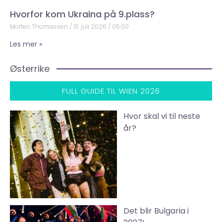
Hvorfor kom Ukraina på 9.plass?
Morten Thomassen
31. juli 2026
05:00
Les mer »
Østerrike
FULL GUIDE TIL WIEN 2026
Hvor skal vi til neste
år?
Det blir Bulgaria i