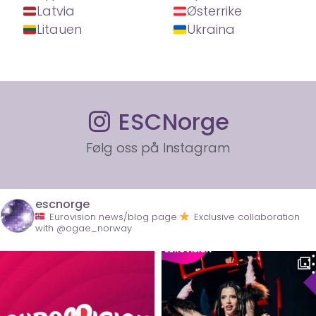
Latvia
Østerrike
Litauen
Ukraina
ESCNorge
Følg oss på Instagram
escnorge
Eurovision news/blog page
Exclusive collaboration
with @ogae_norway