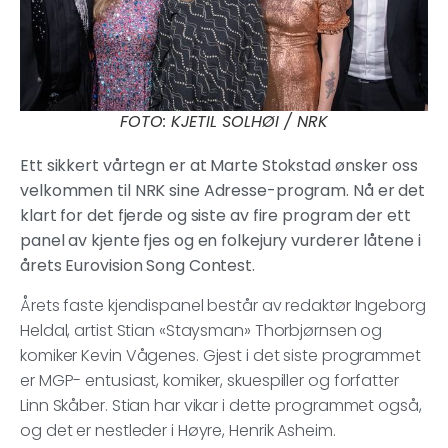
FOTO: KJETIL SOLHØI / NRK
Ett sikkert vårtegn er at Marte Stokstad ønsker oss
velkommen til NRK sine Adresse-program. Nå er det
klart for det fjerde og siste av fire program der ett
panel av kjente fjes og en folkejury vurderer låtene i
årets Eurovision Song Contest.
Årets faste kjendispanel består av redaktør Ingeborg
Heldal, artist Stian «Staysman» Thorbjørnsen og
komiker Kevin Vågenes. Gjest i det siste programmet
er MGP- entusiast, komiker, skuespiller og forfatter
Linn Skåber. Stian har vikar i dette programmet også,
og det er nestleder i Høyre, Henrik Asheim.