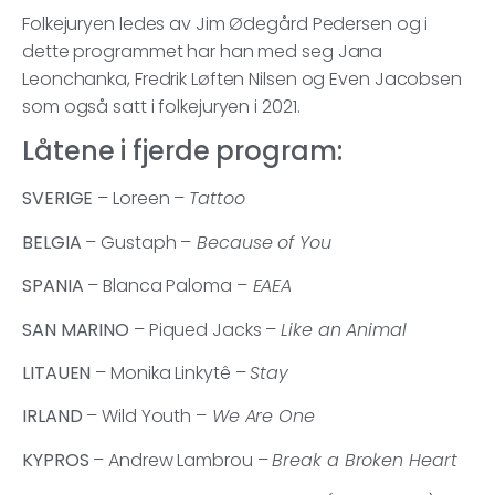
Folkejuryen ledes av Jim Ødegård Pedersen og i
dette programmet har han med seg Jana
Leonchanka, Fredrik Løften Nilsen og Even Jacobsen
som også satt i folkejuryen i 2021.
Låtene i fjerde program:
SVERIGE
– Loreen –
Tattoo
BELGIA
– Gustaph –
Because of You
SPANIA
– Blanca Paloma –
EAEA
SAN MARINO
– Piqued Jacks –
Like an Animal
LITAUEN
– Monika Linkytê –
Stay
IRLAND
– Wild Youth –
We Are One
KYPROS
– Andrew Lambrou –
Break a Broken Heart