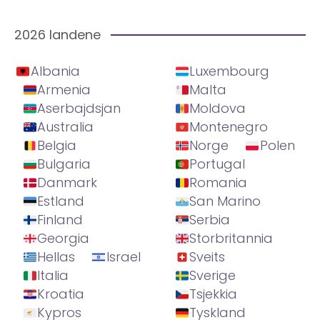
2026 landene
Albania
Luxembourg
Armenia
Malta
Aserbajdsjan
Moldova
Australia
Montenegro
Belgia
Norge
Polen
Bulgaria
Portugal
Danmark
Romania
Estland
San Marino
Finland
Serbia
Georgia
Storbritannia
Hellas
Israel
Sveits
Italia
Sverige
Kroatia
Tsjekkia
Kypros
Tyskland