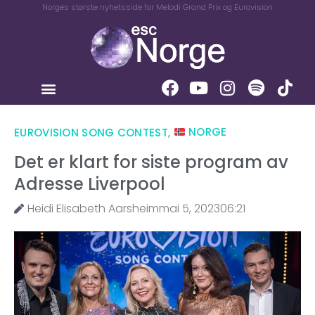
Norges største nyhetsside for Melodi Grand Prix og Eurovision
EUROVISION SONG CONTEST
,
NORGE
Det er klart for siste program av
Adresse Liverpool
Heidi Elisabeth Aarsheim
mai 5, 2023
06:21