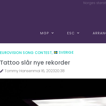
Norges størst
MGP
ESC
ARRA
EUROVISION SONG CONTEST
,
SVERIGE
Tattoo slår nye rekorder
Tommy Hansen
mai 16, 2023
20:38