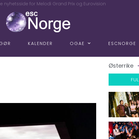
e nyhetsside for Melodi Grand Prix og Eurovision
NGØR
KALENDER
OGAE
ESCNORGE
Østerrike
FUL