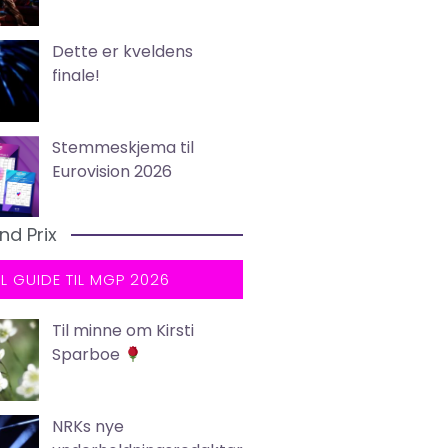
Dette er kveldens
finale!
Stemmeskjema til
Eurovision 2026
nd Prix
LL GUIDE TIL MGP 2026
Til minne om Kirsti
Sparboe
NRKs nye