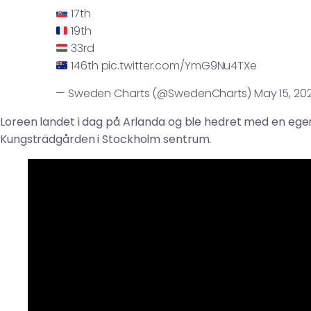
17th
19th
33rd
146th
pic.twitter.com/YmG9Nu4TXe
— Sweden Charts (@SwedenCharts)
May 15, 20
Loreen landet i dag på Arlanda og ble hedret med en e
Kungsträdgården i Stockholm sentrum.