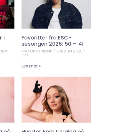
 i
Favoritter fra ESC-
sesongen 2026: 50 – 41
anuar
Knut Olav Halseth
5. august 2026
19:17
Les mer »
a på
Hvorfor kom Ukraina på