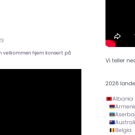
23
gen velkommen hjem konsert på
Vi teller ne
2026 land
Albania
Armeni
Aserba
Austral
Belgia