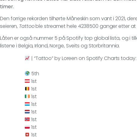
timer.
Den forrige rekorden tilhørte Måneskin som vant i 2021, de
seieren,
Tattoo
ble streamet hele 4238500 ganger etter at 
Låten er også nummer 5 på Spotify top global lista, og i t
listene i Belgia, Irland, Norge, Sveits og Storbritannia.
| “Tattoo” by Loreen on Spotify Charts today:
5th
1st
1st
1st
1st
1st
1st
1st
1st