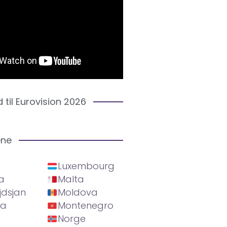
d til Eurovision 2026
ene
Luxembourg
a
Malta
jdsjan
Moldova
ia
Montenegro
Norge