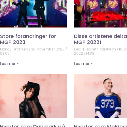
Store forandringer for
Disse artistene deltar
MGP 2023
MGP 2022!
Mandy Pettersen
30. november 2022
Heidi Elisabeth Aarsheim
10. j
08:02
2022
14:08
Les mer »
Les mer »
Hvorfor kom Danmark på
Hvorfor kom Moldov