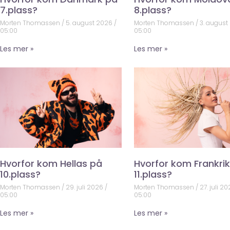
7.plass?
8.plass?
Morten Thomassen
5. august 2026
Morten Thomassen
3. august
05:00
05:00
Les mer »
Les mer »
Hvorfor kom Hellas på
Hvorfor kom Frankri
10.plass?
11.plass?
Morten Thomassen
29. juli 2026
Morten Thomassen
27. juli 2
05:00
05:00
Les mer »
Les mer »