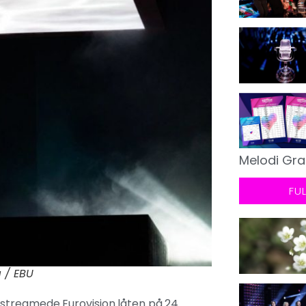
Melodi Gra
FU
 / EBU
 streamede Eurovision låten på 24