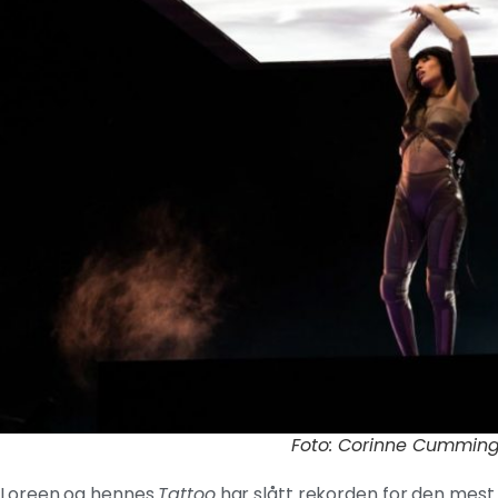
Foto: Corinne Cumming
Loreen og hennes
Tattoo
har slått rekorden for den mest