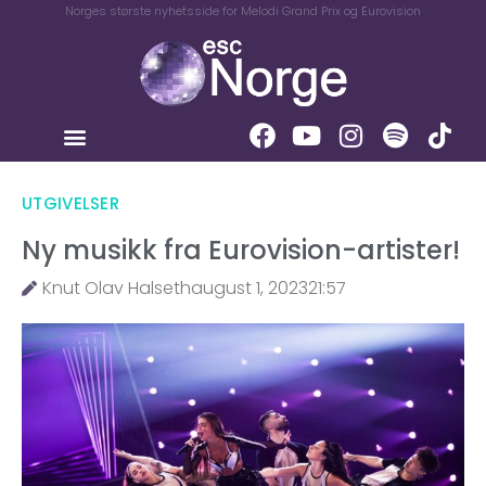
Norges største nyhetsside for Melodi Grand Prix og Eurovision
UTGIVELSER
Ny musikk fra Eurovision-artister!
Knut Olav Halseth
august 1, 2023
21:57