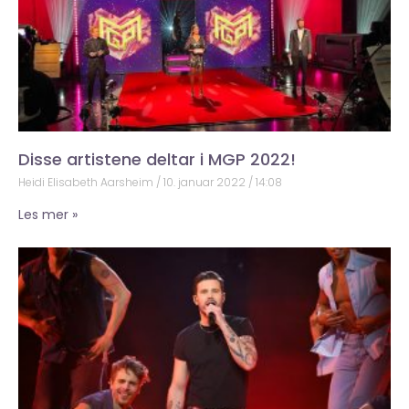
Disse artistene deltar i MGP 2022!
Heidi Elisabeth Aarsheim
10. januar 2022
14:08
Les mer »