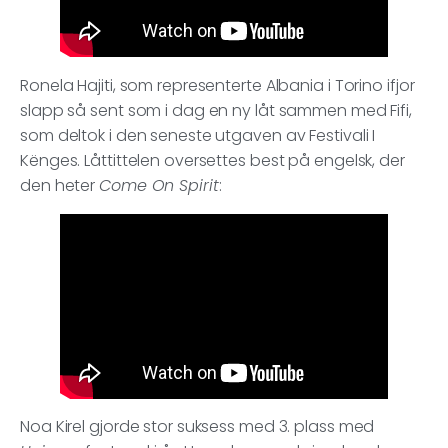
Ronela Hajiti, som representerte Albania i Torino ifjor
slapp så sent som i dag en ny låt sammen med Fifi,
som deltok i den seneste utgaven av Festivali I
Kënges. Låttittelen oversettes best på engelsk, der
den heter
Come On Spirit
:
Noa Kirel gjorde stor suksess med 3. plass med