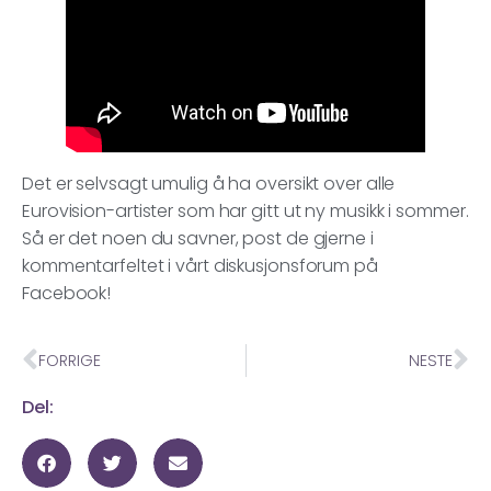
Det er selvsagt umulig å ha oversikt over alle
Eurovision-artister som har gitt ut ny musikk i sommer.
Så er det noen du savner, post de gjerne i
kommentarfeltet i vårt diskusjonsforum på
Facebook!
FORRIGE
NESTE
Del: