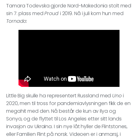
Tamara Todevska gjorde Nord-Makedonia stolt med
sin 7. plass med
Proud
i 2019. Nå i juli kom hun med
Tornado:
Little Big skulle ha representert Russland med
Uno
i
2020, men til tross for pandemiavlysningen fikk de en
megahit med den. Nå består de kun av Ilya og
Sonya, og de flyttet til Los Angeles etter sitt lands
invasjon av Ukraina. I sin nye låt hyller de Flintstones,
eller Familien Flint på norsk. Videoen er i anmarsj, i