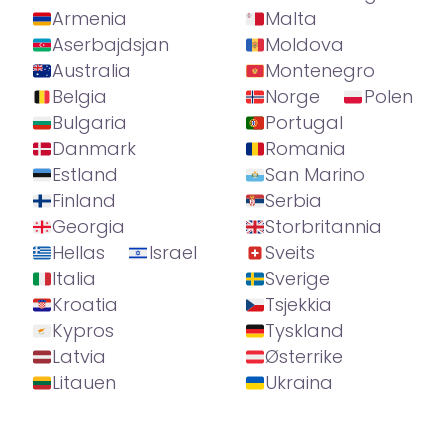
Armenia
Malta
Aserbajdsjan
Moldova
Australia
Montenegro
Belgia
Norge
Polen
Bulgaria
Portugal
Danmark
Romania
Estland
San Marino
Finland
Serbia
Georgia
Storbritannia
Hellas
Israel
Sveits
Italia
Sverige
Kroatia
Tsjekkia
Kypros
Tyskland
Latvia
Østerrike
Litauen
Ukraina