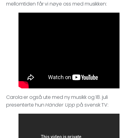
mellomtiden får vi nøye oss med musikken:
Carola er også ute med ny musikk og 18. juli
presenterte hun
Händer Upp
på svensk TV: