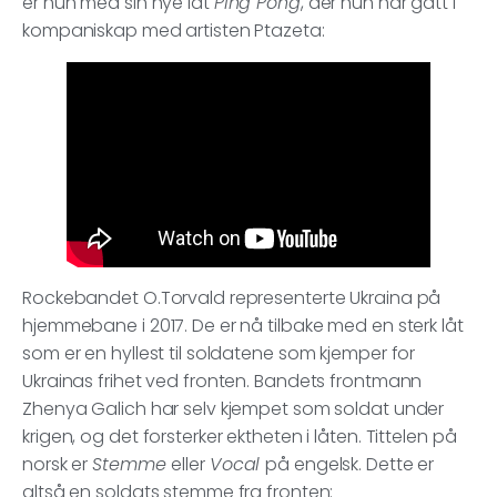
er hun med sin nye låt
Ping Pong
, der hun har gått i
kompaniskap med artisten Ptazeta:
Rockebandet O.Torvald representerte Ukraina på
hjemmebane i 2017. De er nå tilbake med en sterk låt
som er en hyllest til soldatene som kjemper for
Ukrainas frihet ved fronten. Bandets frontmann
Zhenya Galich har selv kjempet som soldat under
krigen, og det forsterker ektheten i låten. Tittelen på
norsk er
Stemme
eller
Vocal
på engelsk. Dette er
altså en soldats stemme fra fronten: