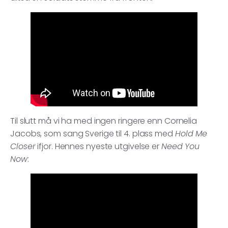
Til slutt må vi ha med ingen ringere enn Cornelia
Jacobs, som sang Sverige til 4. plass med
Hold Me
Closer
ifjor. Hennes nyeste utgivelse er
Need You
Now
: