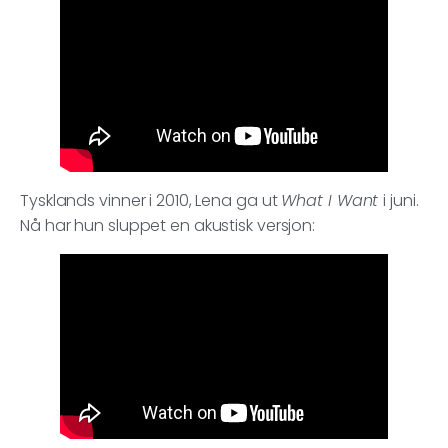
Tysklands vinner i 2010, Lena ga ut
What I Want
i juni.
Nå har hun sluppet en akustisk versjon: