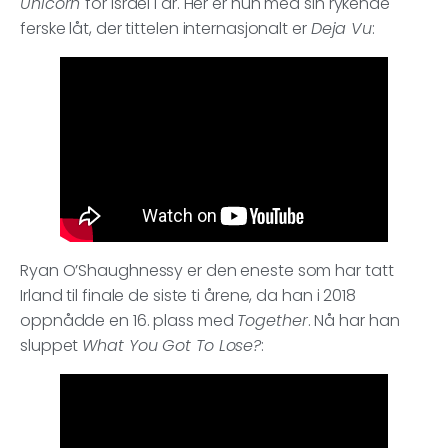
Unicorn
for Israel i år. Her er hun med sin rykende
ferske låt, der tittelen internasjonalt er
Deja Vu
:
Ryan O’Shaughnessy er den eneste som har tatt
Irland til finale de siste ti årene, da han i 2018
oppnådde en 16. plass med
Together
. Nå har han
sluppet
What You Got To Lose?
: