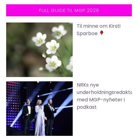
FULL GUIDE TIL MGP 2026
Til minne om Kirsti
Sparboe
NRKs nye
underholdningsredaktør
med MGP-nyheter i
podkast