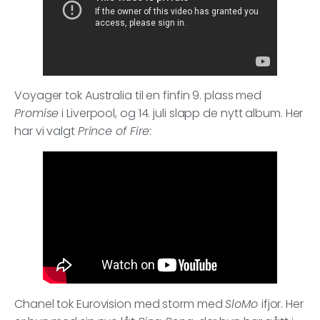
Voyager tok Australia til en finfin 9. plass med
Promise
i Liverpool, og 14. juli slapp de nytt album. Her
har vi valgt
Prince of Fire
:
Chanel tok Eurovision med storm med
SloMo
ifjor. Her