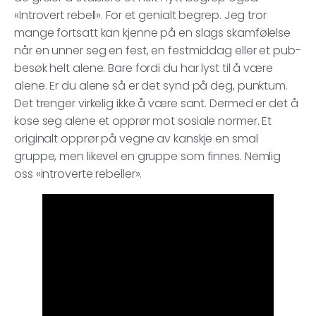
«Introvert rebell». For et genialt begrep. Jeg tror
mange fortsatt kan kjenne på en slags skamfølelse
når en unner seg en fest, en festmiddag eller et pub-
besøk helt alene. Bare fordi du har lyst til å være
alene. Er du alene så er det synd på deg, punktum.
Det trenger virkelig ikke å være sant. Dermed er det å
kose seg alene et opprør mot sosiale normer. Et
originalt opprør på vegne av kanskje en smal
gruppe, men likevel en gruppe som finnes. Nemlig
oss «introverte rebeller».