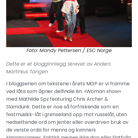
Foto: Mandy Pettersen / ESC Norge
Dette er et blogginnlegg skrevet av Anders
Martinius Tangen
I bloggserien om tekstene i årets MGP er vi framme
ved låta som åpner delfinale én. «Woman show»
med Mathilde Spz featuring Chris Archer &
Slamdunk. Dette er noe så forfriskende som en
festmusikk-låt i grenseland opp mot russelåt, uten
nedsettende ord om jenter eller overdrven bruk av
de verste orda for menns og kvinners
kjønnsorganer. Faktisk nevnes ikke dop eller flatfylla