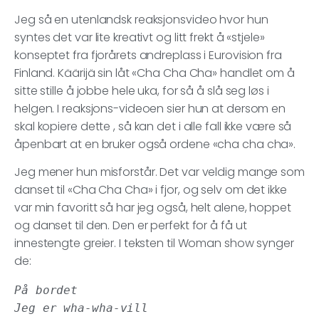
Jeg så en utenlandsk reaksjonsvideo hvor hun
syntes det var lite kreativt og litt frekt å «stjele»
konseptet fra fjorårets andreplass i Eurovision fra
Finland. Käärijä sin låt «Cha Cha Cha» handlet om å
sitte stille å jobbe hele uka, for så å slå seg løs i
helgen. I reaksjons-videoen sier hun at dersom en
skal kopiere dette , så kan det i alle fall ikke være så
åpenbart at en bruker også ordene «cha cha cha».
Jeg mener hun misforstår. Det var veldig mange som
danset til «Cha Cha Cha» i fjor, og selv om det ikke
var min favoritt så har jeg også, helt alene, hoppet
og danset til den. Den er perfekt for å få ut
innestengte greier. I teksten til Woman show synger
de:
På bordet

Jeg er wha-wha-vill
