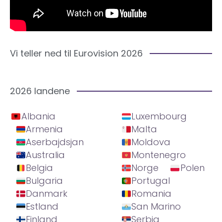
Vi teller ned til Eurovision 2026
2026 landene
Albania
Luxembourg
Armenia
Malta
Aserbajdsjan
Moldova
Australia
Montenegro
Belgia
Norge
Polen
Bulgaria
Portugal
Danmark
Romania
Estland
San Marino
Finland
Serbia