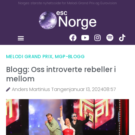
Norges største nyhetsside for Melodi Grand Prix og Eurovision
MELODI GRAND PRIX
,
MGP-BLOGG
Blogg: Oss introverte rebeller i
mellom
Anders Martinius Tangen
januar 13, 2024
08:57