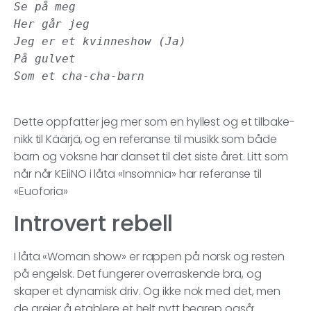
Se på meg

Her går jeg

Jeg er et kvinneshow (Ja)

På gulvet

Dette oppfatter jeg mer som en hyllest og et tilbake-
nikk til Käärjä, og en referanse til musikk som både
barn og voksne har danset til det siste året. Litt som
når når KEiiNO i låta «Insomnia» har referanse til
«Euoforia»
Introvert rebell
I låta «Woman show» er rappen på norsk og resten
på engelsk. Det fungerer overraskende bra, og
skaper et dynamisk driv. Og ikke nok med det, men
de greier å etablere et helt nytt begrep også: