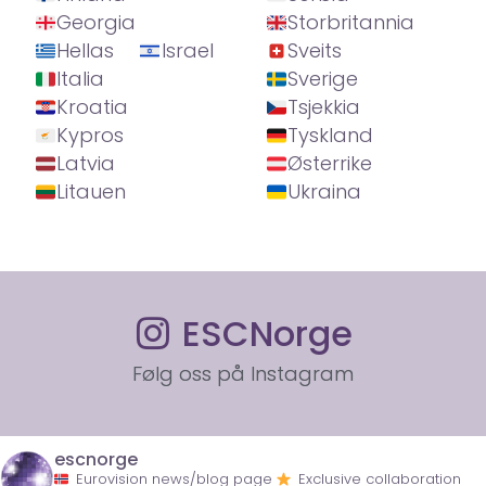
Georgia
Storbritannia
Hellas
Israel
Sveits
Italia
Sverige
Kroatia
Tsjekkia
Kypros
Tyskland
Latvia
Østerrike
Litauen
Ukraina
ESCNorge
Følg oss på Instagram
escnorge
Eurovision news/blog page
Exclusive collaboration